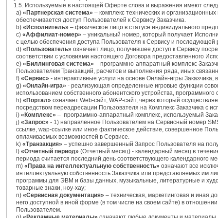
1.5. Используемые в настоящей Оферте слова и выражения имеют следу
а)
«Партнерская система»
– комплекс технических и организационных
обеспечивается доступ Пользователей к Сервису Заказчика.
b)
«Исполнитель»
– физическое лицо в статусе индивидуального пред
c)
«Аффилиат-номер»
– уникальный номер, который получает Исполни
с целью обеспечения доступа Пользователя к Сервису и последующей 
d)
«Пользователь»
означает лицо, получившее доступ к Сервису посре
соответствии с условиями настоящего Договора предоставленного Ис
e)
«Биллинговая система»
– программно-аппаратный комплекс Заказчи
Пользователем Транзакций, расчетов и выполнения ряда, иных связанн
f)
«Сервис»
- интерактивные услуги на основе Онлайн-игры Заказчика
g)
«Онлайн-игра»
- реализующая определенные игровые функции совоку
использованием собственного абонентского устройства, программного 
h)
«Портал»
означает Web-сайт, WAP-сайт, через который осуществляе
посредством переадресации Пользователя на Комплекс Заказчика с и
i)
«Комплекс»
– программно-аппаратный комплекс, используемый Заказч
j)
«Запрос»
- 1) направленное Пользователем на Сервисный номер SMS-
ссылке, wap-ссылке или иное фактическое действие, совершенное Пол
оплачиваемых возможностей в Сервисе.
k)
«Транзакция»
– успешно завершенный Запрос Пользователя на полу
l)
«Отчетный период»
(Отчетный месяц) - календарный месяц в течени
периода считается последний день соответствующего календарного ме
m)
«Права на интеллектуальную собственность»
означают все исклю
интеллектуальную собственность Заказчика или представляемых им лиц,
программы для ЭВМ и базы данных, музыкальные, литературные и ху
товарные знаки, ноу-хау;
n)
«Сервисная документация»
– техническая, маркетинговая и иная д
него доступной в иной форме (в том числе на своем сайте) в отношени
Пользователем.
o)
«Рекламные материалы»
означают любые документы и материалы, 