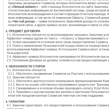
Заказчика, касающиеся Сервисов, которые Исполнитель может использ
p)
«Личный кабинет»
– web-страница Исполнителя на сайте Заказчика,
статистическую информацию из Биллинговой системы, среди которой 
Исполнителю вознаграждения в соответствующем Отчетном периоде. Кр
иная информация, в том числе об изменении Оферты, Сервисной докум
q)
«Чистый доход»
– сумма полученного Заказчиком дохода по оплаче
операторов связи, и других прямых затрат, возникающих в связи со с
2. ПРЕДМЕТ ДОГОВОРА
2.1. Исполнитель обязуется за вознаграждение оказывать Заказчику ус
Аффилиат-номера (далее по тексту – «Услуги»), а Заказчик принимать и
2.2. Услуги оказываются в течение всего срока предоставления Сервиса
2.3. Поиск и привлечение Пользователей осуществляется посредством
использованием Аффилиат-номера. В отношении Сервиса могут устанав
Пользователей.
2.4. Аффилиат-номера Исполнителя присваивается Исполнителю при рег
2.5. Положения Договора не должны толковаться как предоставляющие
3. ОБЯЗАННОСТИ СТОРОН
3.1. Исполнитель обязуется
3.1.1. Обеспечить продвижение Сервисов на Портале с использовани
3.2. Заказчик обязуется:
3.2.1. Обеспечить круглосуточное непрерывное функционирование Ком
3.2.2. Вести на основе собственных программных средств учет Транзакц
3.2.3. Своевременно и в полном объеме производить оплату Услуг Исп
3.2.4. Принимать к рассмотрению все жалобы и претензии Пользовател
email или предусмотренную Сервисом тикетную систему поддержки.
4. ГАРАНТИИ
4.1. Заказчик гарантирует, что предоставление и использование Серв