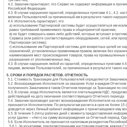
третьих лиц.
4.2. Заказчик гарантирует, что Сервис не содержат информации и про
Российской Федерации.
4.3. В случае нарушения гарантий, определенных пунктами 4.1., 4.2. н
включая Пользователей за причиненный им в результате такого наруше
4.4. Исполнитель гарантирует, что
a) использование Партнерской системы будет осуществляться им иск
равно требований применимого права и общепринятой практики;
в) не будет совершать каких-либо действий, которые вступают в про
Сервиса (или работе соответствующего оборудования, сетей, или прог
Партнерская система);
г) использование им Партнерской системы для конкретных целей не н
ограничений, установленных применимым правом, включая без ограниче
наименования мест происхождения товаров, права на промышленные о
разрешения от уполномоченных лиц.
4.3. В случае нарушения любой из гарантий, определенных пунктами 4.
лицами, включая Пользователей, за причиненные в результате такого н
5. СРОКИ И ПОРЯДОК РАСЧЕТОВ. ОТЧЕТНОСТЬ
5.1. Стоимость Транзакции для Пользователей определяется Заказчико
5.2. Вознаграждение Исполнителя за оказание Услуг в каждом Отчетном
полученного Заказчиком в таком Отчетном периоде за Транзакции по со
5.3. В случае, когда Исполнитель является плетельщиком НДС, предусм
действующей на дату окончания соответствующего Отчетного периода.
5.4. Заказчик производит расчет вознаграждения Исполнителя на осно
признаются Исполнителем. По результатам расчета в срок не более 15
доводится через Личный кабинет информация о причитающемся ему во
5.5. В течение 5 (пять) рабочих дней с момента предоставления информ
услуг (далее – «Акт») на сумму вознаграждения за Отчетный период. Од
5.6. Если Исполнитель не признается налоговым резидентом Российск
5.6.1. За изъятиями, предусмотренными настоящим пунктом, каждая Сто