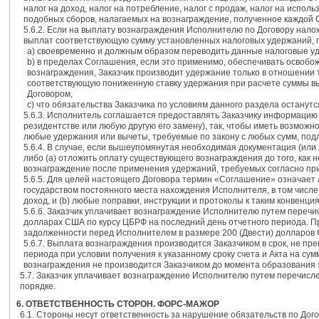
налог на доход, налог на потребление, налог с продаж, налог на испол
подобных сборов, налагаемых на вознаграждение, полученное каждой С
5.6.2. Если на выплату вознаграждения Исполнителю по Договору нало
выплат соответствующую сумму установленных налоговых удержаний, п
а) своевременно и должным образом переводить данные налоговые у
b) в пределах Соглашения, если это применимо, обеспечивать освоб
вознаграждения, Заказчик производит удержание только в отношении то
соответствующую пониженную ставку удержания при расчете суммы выч
Договором,
c) что обязательства Заказчика по условиям данного раздела останутс
5.6.3. Исполнитель соглашается предоставлять Заказчику информацию
резидентстве или любую другую его замену), так, чтобы иметь возможн
любые удержания или вычеты, требуемые по закону с любых сумм, по
5.6.4. В случае, если вышеупомянутая необходимая документация (или
либо (а) отложить оплату существующего вознаграждения до того, как
вознаграждение после применения удержаний, требуемых согласно пр
5.6.5. Для целей настоящего Договора термин «Соглашение» означает
государством постоянного места нахождения Исполнителя, в том числ
доход, и (b) любые поправки, инструкции и протоколы к таким конвенци
5.6.6. Заказчик уплачивает вознаграждение Исполнителю путем перечис
долларах США по курсу ЦБРФ на последний день отчетного периода. П
задолженности перед Исполнителем в размере 200 (Двести) долларов
5.6.7. Выплата вознаграждения производится Заказчиком в срок, не п
периода при условии получения к указанному сроку счета и Акта на с
вознаграждения не производится Заказчиком до момента образования 
5.7. Заказчик уплачивает вознаграждение Исполнителю путем перечисле
порядке.
6. ОТВЕТСТВЕННОСТЬ СТОРОН. ФОРС-МАЖОР
6.1. Стороны несут ответственность за нарушение обязательств по Дог