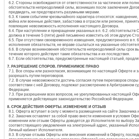
6.2. Стороны освобождаются от ответственности за частичное или полн
обстоятельств непреодолимой силы, возникших после заключения Догов
предвидеть, ни предотвратить разумными мерами.
6.3. К таким событиям чрезвычайного характера относятся: наводнение,
война или военные действия, забастовка в отрасли или регионе, принят
повлекшие невозможность исполнения настоящего Договора.
6.4. При наступлении и прекращении указанных в п. 6.2. обстоятельств
должна в течение 5 (пяти) дней письменно известить об этом другую Сто
6.5. При отсутствии своевременного извещения, предусмотренного в п. 
исполнения обязательств, не вправе ссылаться на указанные обстоятел
6.6. В случае возникновения обстоятельств непреодолимой силы срок в
течение которого действуют такие обязательства и их последствия.
6.7. Если обстоятельства, предусмотренные настоящей статьей, продля
7. РАЗРЕШЕНИЕ СПОРОВ. ПРИМЕНИМОЕ ПРАВО
7.1. Все споры или разногласия, возникающие по настоящей Оферте и з
разрешать путем переговоров.
7.2. В случае невозможности достичь согласия путем переговоров спо
соответствии с ней Договору, подлежат рассмотрению в Арбитражном су
Федерации.
7.3. При разрешении всех вопросов, не урегулированных настоящей Офе
применяется действующее законодательство Российской Федерации.
8. СРОК ДЕЙСТВИЯ ОФЕРТЫ. ИЗМЕНЕНИЕ И ОТЗЫВ
8.1. Оферта вступает в силу с момента размещения на сайте Заказчика 
8.2. Заказчик оставляет за собой право внести изменения в условия О
изменении или отзыве Оферты доводятся до Исполнителя по выбору За
соответствующего уведомления на электронный адрес, указанный Испол
Личный кабинет Исполнителя.
8.3. В случае отзыва Оферты или внесения изменений в Оферту, послед