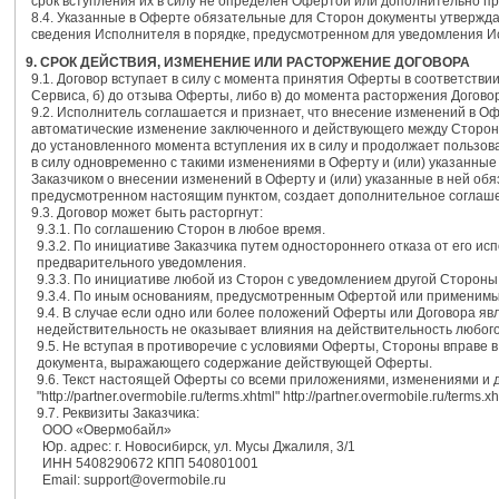
срок вступления их в силу не определен Офертой или дополнительно п
8.4. Указанные в Оферте обязательные для Сторон документы утвержда
сведения Исполнителя в порядке, предусмотренном для уведомления 
9. СРОК ДЕЙСТВИЯ, ИЗМЕНЕНИЕ ИЛИ РАСТОРЖЕНИЕ ДОГОВОРА
9.1. Договор вступает в силу с момента принятия Оферты в соответствии
Сервиса, б) до отзыва Оферты, либо в) до момента расторжения Догово
9.2. Исполнитель соглашается и признает, что внесение изменений в О
автоматические изменение заключенного и действующего между Сторона
до установленного момента вступления их в силу и продолжает пользов
в силу одновременно с такими изменениями в Оферту и (или) указанны
Заказчиком о внесении изменений в Оферту и (или) указанные в ней обяз
предусмотренном настоящим пунктом, создает дополнительное соглашен
9.3. Договор может быть расторгнут:
9.3.1. По соглашению Сторон в любое время.
9.3.2. По инициативе Заказчика путем одностороннего отказа от его и
предварительного уведомления.
9.3.3. По инициативе любой из Сторон с уведомлением другой Стороны 
9.3.4. По иным основаниям, предусмотренным Офертой или применимы
9.4. В случае если одно или более положений Оферты или Договора я
недействительность не оказывает влияния на действительность любого
9.5. Не вступая в противоречие с условиями Оферты, Стороны вправе 
документа, выражающего содержание действующей Оферты.
9.6. Текст настоящей Оферты со всеми приложениями, изменениями и 
"http://partner.overmobile.ru/terms.xhtml" http://partner.overmobile.ru/terms.xh
9.7. Реквизиты Заказчика:
ООО «Овермобайл»
Юр. адрес: г. Новосибирск, ул. Мусы Джалиля, 3/1
ИНН 5408290672 КПП 540801001
Email: support@overmobile.ru