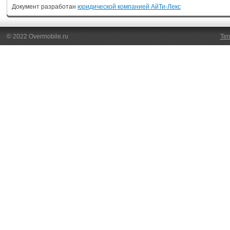
Документ разработан
юридической компанией АйТи-Лекс
© 2022 Overmobile.ru
Ter