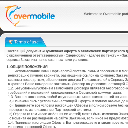
Welcome to Overmobile part
Terms of use
Настоящий документ
«Публичная оферта о заключении партнерского 
с ограниченной ответственностью «Овермобайл» (далее по тексту – «За
сервиса Заказчика на изложенных ниже условиях.
1. ОБЩИЕ ПОЛОЖЕНИЯ
1.1. Использование Вами Партнерской системы любым способом и в лю
регистрацию Личного кабинета, размещение ссылок на Комплекс Заказч
системы посредством, обеспечения доступа Пользователей к Сервису З
выражает Ваше намерение заключить Договор на условиях настоящей 
1.2. Безусловным условием заключения Договора является безоговоро
требований и положений, определенных в Сервисной документации.
1.3. Воспользовавшись любой из указанных выше возможностей по испо
а) Ознакомились с условиями настоящей Оферты в полном объеме до 
б) Принимаете все условия настоящей Оферты в полном объеме без ка
прекратить использование Партнерской системы.
в) Оферта (в том числе любая из ее частей) может быть изменена Зака
с момента ее размещения на сайте Заказчика, если иное не предусмо
1.4. Принимая настоящую Оферту, Вы подтверждаете и гарантируете, 
условиях настоящей Оферты.