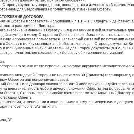
Офертой или дополнительно при таком сообщении.
я Сторон документы утверждаются, дополняются и изменяются Заказчиком п
мотренном для уведомления Исполнителя об изменении Оферты.
РАСТОРЖЕНИЕ ДОГОВОРА
инятия Оферты в соответствии с условиями п.1.1. – 1.3. Оферты и действует:
 момента расторжения Договора.
 что внесение изменений в Оферту и (или) указанные в ней обязательные дл
 действующего между Сторонами Договора, если Исполнитель не отказался о
 в силу и продолжает пользоваться Партнерской системой по истечении указ
и в Оферту и (или) указанные в ней обязательные для Сторон документы. В
 и (или) указанные в ней обязательные для Сторон документы (п.8.2., п.8.4.
ает дополнительное соглашение к Договору об изменении его условий.
мя.
ностороннего отказа от его исполнения в случае нарушения Исполнителем об
уведомлением другой Стороны не менее чем за 30 (Тридцать) календарных дн
енным Офертой или применимым правом.
жений Оферты или Договора являются по какой-либо причине недействительн
я на действительность любого другого положения Оферты или Договора, кото
иями Оферты, Стороны вправе в любое время оформить заключенный Договор н
йствующей Оферты.
риложениями, изменениями и дополнениями к нему, размещен и/или доступен
://partner.overmobile.ru/terms.xhtml.
иля, 3/1