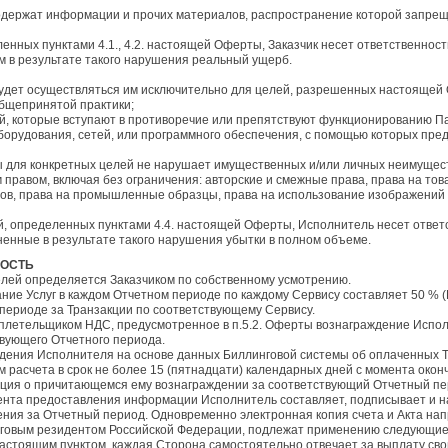
е содержат информации и прочих материалов, распространение которой запр
ленных пунктами 4.1., 4.2. настоящей Оферты, Заказчик несет ответственнос
 в результате такого нарушения реальный ущерб.
удет осуществляться им исключительно для целей, разрешенных настоящей 
бщепринятой практики;
вий, которые вступают в противоречие или препятствуют функционированию 
борудования, сетей, или программного обеспечения, с помощью которых пред
ы для конкретных целей не нарушает имущественных и/или личных неимущест
правом, включая без ограничения: авторские и смежные права, права на тов
ов, права на промышленные образцы, права на использование изображений 
ий, определенных пунктами 4.4. настоящей Оферты, Исполнитель несет ответ
ненные в результате такого нарушения убытки в полном объеме.
НОСТЬ
елей определяется Заказчиком по собственному усмотрению.
ние Услуг в каждом Отчетном периоде по каждому Сервису составляет 50 % (
 периоде за Транзакции по соответствующему Сервису.
ся плетельщиком НДС, предусмотренное в п.5.2. Оферты вознаграждение Испо
вующего Отчетного периода.
аждения Исполнителя на основе данных Биллинговой системы об оплаченных 
 расчета в срок не более 15 (пятнадцати) календарных дней с момента око
ция о причитающемся ему вознаграждении за соответствующий Отчетный пе
омента предоставления информации Исполнитель составляет, подписывает и н
дения за Отчетный период. Одновременно электронная копия счета и Акта нап
логовым резидентом Российской Федерации, подлежат применению следующие
астоящим пунктом, каждая Сторона самостоятельно отвечает за выплату свои