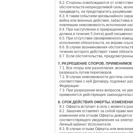
6.2. Стороны освобождаются от ответстве
обстоятельств непреодолимой силы, возни
предвидеть, ни предотвратить разумными
6.3. К таким событиям чрезвычайного хара
война или военные действия, забастовка в
повлекшие невозможность исполнения нас
6.4. При наступлении и прекращении указа
должна в течение 5 (пяти) дней письменно
6.5. При отсутствии своевременного извещ
исполнения обязательств, не вправе ссыла
6.6. В случае возникновения обстоятельс
течение которого действуют такие обязате
6.7. Если обстоятельства, предусмотренн
7. РАЗРЕШЕНИЕ СПОРОВ. ПРИМЕНИМОЕ
7.1. Все споры или разногласия, возника
разрешать путем переговоров.
7.2. В случае невозможности достичь сог
соответствии с ней Договору, подлежат р
Федерации.
7.3. При разрешении всех вопросов, не у
применяется действующее законодательст
8. СРОК ДЕЙСТВИЯ ОФЕРТЫ. ИЗМЕНЕНИ
8.1. Оферта вступает в силу с момента ра
8.2. Заказчик оставляет за собой право в
изменении или отзыве Оферты доводятся 
соответствующего уведомления на электро
Личный кабинет Исполнителя.
8.3. В случае отзыва Оферты или внесени