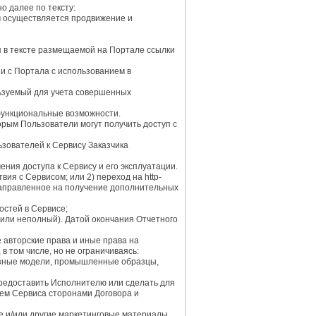
 далее по тексту:
м осуществляется продвижение и
я в тексте размещаемой на Портале ссылки
и с Портала с использованием в
льзуемый для учета совершенных
функциональные возможности.
рым Пользователи могут получить доступ с
зователей к Сервису Заказчика
ния доступа к Сервису и его эксплуатации.
я с Сервисом; или 2) переход на http-
 направленное на получение дополнительных
стей в Сервисе;
 или неполный). Датой окончания Отчетного
авторские права и иные права на
 том числе, но не ограничиваясь:
езные модели, промышленные образцы,
предоставить Исполнителю или сделать для
ием Сервиса сторонами Договора и
 и/или другие маркетинговые материалы