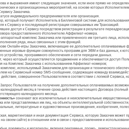
ова и выражения имеют следующие значения, если иное прямо не определено
хнических и организационных мероприятий, на основе которых Исполнителе
Сервису Заказчика.
татусе индивидуального предпринимателя или организация.
р, который получает Исполнитель в Биллинговой системе для использовани
ля к Сервису и последующей регистрации совершаемых им Транзакций.
ившее доступ к Сервису посредством регистрации в результате переадресаци
оговора предоставленного Исполнителю Аффилиат-номера.
аппаратный комплекс Заказчика или привлеченного им третьего лица, испо
ыполнения ряда, иных связанных с этим функций.
снове Онлайн-игры Заказчика, включающие ее дополнительно оплачиваемые 
нные игровые функции совокупность программ для ЭВМ и баз данных, к кото
го устройства, программного обеспечения и сети передачи данных.
, через который осуществляется продвижение и обеспечивается доступ Поль
я на Комплекс Заказчика с использованием Аффилиат-номеров;
омплекс, используемый Заказчиком для организации и технического обеспече
елем на Сервисный номер SMS-сообщение, содержащее команду взаимодействи
е действие, совершенное Пользователем в соответствии с логикой Сервиса,
Запрос Пользователя на получение дополнительных оплачиваемых возможно
 календарный месяц в течение срока действия настоящего Договора (полный
етствующего календарного месяца.
енность»
означают все исключительные и неисключительные имущественные 
а или представляемых им лиц, на объекты интеллектуальной собственности, в
кальные, литературные и художественные произведения, изобретения, пол
ская, маркетинговая и иная документация Сервиса, которую Заказчик может 
е на своем сайте) в отношении или в связи с предоставлением и использован
бые документы и материалы, включая рекламные, промо-, демонстрационные