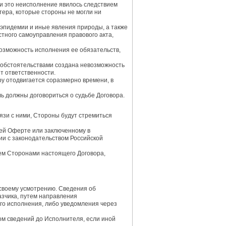
ли это неисполнение явилось следствием
тера, которые стороны не могли ни
, эпидемии и иные явления природы, а также
стного самоуправления правового акта,
евозможность исполнения ее обязательств,
ми обстоятельствами создана невозможность
т ответственности.
у отодвигается соразмерно времени, в
ь должны договориться о судьбе Договора.
язи с ними, Стороны будут стремиться
щей Оферте или заключенному в
ии с законодательством Российской
ием Сторонами настоящего Договора,
 своему усмотрению. Сведения об
зчика, путем направления
го исполнения, либо уведомления через
ом сведений до Исполнителя, если иной