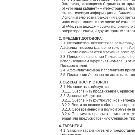
Заказчика, касающиеся Сервисов, которы
p)
«Личный кабинет»
– web-страница Исп
статистическую информацию из Биллинго
Исполнителю вознаграждения в соответст
иная информация, в том числе об измене
q)
«Чистый доход»
– сумма полученного 
операторов связи, и других прямых затра
2. ПРЕДМЕТ ДОГОВОРА
2.1. Исполнитель обязуется за вознаграж
Аффилиат-номера (далее по тексту – «Услу
2.2. Услуги оказываются в течение всего 
2.3. Поиск и привлечение Пользователей
использованием Аффилиат-номера. В отно
Пользователей.
2.4. Аффилиат-номера Исполнителя присва
2.5. Положения Договора не должны толк
3. ОБЯЗАННОСТИ СТОРОН
3.1. Исполнитель обязуется
3.1.1. Обеспечить продвижение Сервисов
3.2. Заказчик обязуется:
3.2.1. Обеспечить круглосуточное непре
3.2.2. Вести на основе собственных прог
3.2.3. Своевременно и в полном объеме 
3.2.4. Принимать к рассмотрению все жа
email или предусмотренную Сервисом тик
4. ГАРАНТИИ
4.1. Заказчик гарантирует, что предоста