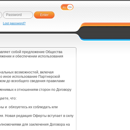
RU
EN
e
Lost password?
тавляет собой предложение Общества
вижении и обеспечении использования
нальных возможностей, включая
но иное использование Партнерской
иком до всеобщего сведения правилами
менимых к отношениям сторон по Договору
аете, что:
ны и обязуетесь их соблюдать или
ния. Новая редакция Оферты вступает в силу
олномочиями для заключения Договора на