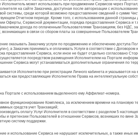
е Исполнитель может использовать при продвижении Сервисов через Портал
олнителя на сайте Заказчика, доступная после авторизации с использовани
вой системы, среди которой возможно предоставление сведений о сумме Чи
вующем Отчетном периоде. Кроме того, с использованием данной страницы 
нии Оферты, Сервисной документации, порядка предоставления Сервиса и т.
Заказчиком дохода по оплаченным Пользователями Транзакциям, без НДС, з
т, возникающих в связи со сбором платы за совершенные Пользователем Тра
дение оказывать Заказчику услуги по продвижению и обеспечению доступа По
ги»), а Заказчик принимать и оплачивать Услуги в соответствии с Договором
срока предоставления Сервиса, если иное не будет отдельно согласовано Сто
 осуществляется посредством размещения Исполнителем на Портале информац
шении Сервиса могут устанавливаться дополнительные ограничения по терр
ивается Исполнителю при регистрации Личного кабинета и указывается на е
оваться как предоставляющие Исполнителю Права на интеллектуальную собст
 на Портале с использованием выделенного ему Аффилиат-номера.
рывное функционирование Комплекса, за исключением времени на плановую т
раммных средств учет Транзакций;
производить оплату Услуг Исполнителя в соответствии с разделом 5 настоящ
лобы и претензии Пользователей в отношении Сервисов, возникших по вине З
етную систему поддержки.
вление и использование Сервиса не нарушают исключительных, а также иных