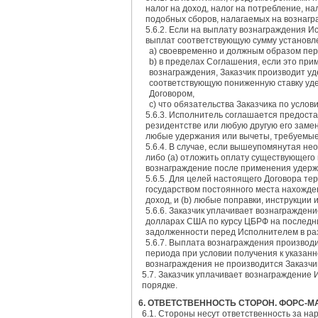
налог на доход, налог на потребление, на
подобных сборов, налагаемых на вознагр
5.6.2. Если на выплату вознаграждения 
выплат соответствующую сумму установле
а) своевременно и должным образом пе
b) в пределах Соглашения, если это пр
вознаграждения, Заказчик производит уд
соответствующую пониженную ставку уде
Договором,
c) что обязательства Заказчика по усло
5.6.3. Исполнитель соглашается предост
резидентстве или любую другую его замен
любые удержания или вычеты, требуемые
5.6.4. В случае, если вышеупомянутая не
либо (а) отложить оплату существующего 
вознаграждение после применения удерж
5.6.5. Для целей настоящего Договора т
государством постоянного места нахожде
доход, и (b) любые поправки, инструкции
5.6.6. Заказчик уплачивает вознагражден
долларах США по курсу ЦБРФ на последни
задолженности перед Исполнителем в ра
5.6.7. Выплата вознаграждения производ
периода при условии получения к указан
вознаграждения не производится Заказчи
5.7. Заказчик уплачивает вознаграждение
порядке.
6. ОТВЕТСТВЕННОСТЬ СТОРОН. ФОРС-
6.1. Стороны несут ответственность за на