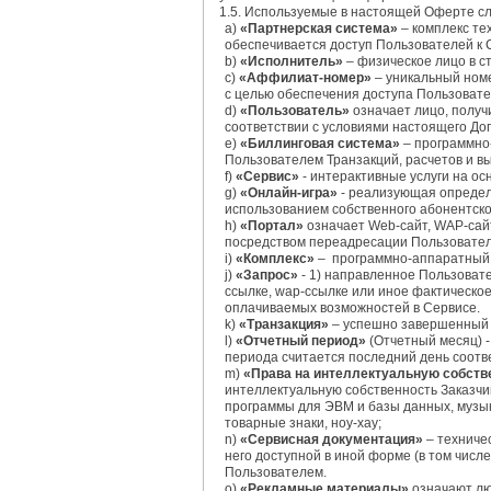
1.5. Используемые в настоящей Оферте сл
а)
«Партнерская система»
– комплекс те
обеспечивается доступ Пользователей к 
b)
«Исполнитель»
– физическое лицо в с
c)
«Аффилиат-номер»
– уникальный номе
с целью обеспечения доступа Пользовате
d)
«Пользователь»
означает лицо, получ
соответствии с условиями настоящего Д
e)
«Биллинговая система»
– программно-
Пользователем Транзакций, расчетов и в
f)
«Сервис»
- интерактивные услуги на о
g)
«Онлайн-игра»
- реализующая определе
использованием собственного абонентско
h)
«Портал»
означает Web-сайт, WAP-сайт
посредством переадресации Пользовател
i)
«Комплекс»
– программно-аппаратный к
j)
«Запрос»
- 1) направленное Пользоват
ссылке, wap-ссылке или иное фактическо
оплачиваемых возможностей в Сервисе.
k)
«Транзакция»
– успешно завершенный 
l)
«Отчетный период»
(Отчетный месяц) -
периода считается последний день соотв
m)
«Права на интеллектуальную собств
интеллектуальную собственность Заказчик
программы для ЭВМ и базы данных, музы
товарные знаки, ноу-хау;
n)
«Сервисная документация»
– техниче
него доступной в иной форме (в том числ
Пользователем.
o)
«Рекламные материалы»
означают лю