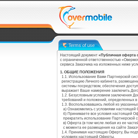
Terms of use
Настоящий документ
«Публичная оферта о
с ограниченной ответственностью «Овермоб
сервиса Заказчика на изложенных ниже ус
1. ОБЩИЕ ПОЛОЖЕНИЯ
1.1. Использование Вами Партнерской си
регистрацию Личного кабинета, размещен
системы посредством, обеспечения доступ
выражает Ваше намерение заключить Дого
1.2. Безусловным условием заключения Д
требований и положений, определенных в
1.3. Воспользовавшись любой из указанны
а) Ознакомились с условиями настоящей
б) Принимаете все условия настоящей Оф
прекратить использование Партнерской 
в) Оферта (в том числе любая из ее част
с момента ее размещения на сайте Заказ
1.4. Принимая настоящую Оферту, Вы под
условиях настоящей Оферты.