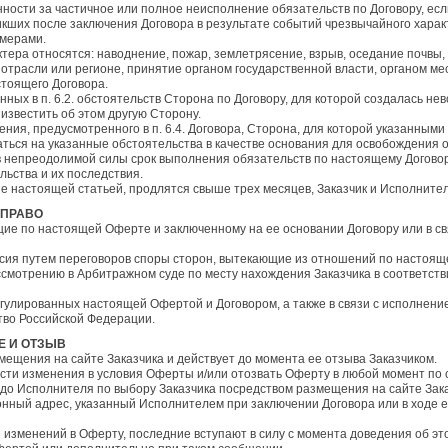
нности за частичное или полное неисполнение обязательств по Договору, ес
кших после заключения Договора в результате событий чрезвычайного харак
 мерами.
ктера относятся: наводнение, пожар, землетрясение, взрыв, оседание почвы
 отрасли или регионе, принятие органом государственной власти, органом ме
тоящего Договора.
нных в п. 6.2. обстоятельств Сторона по Договору, для которой создалась н
 известить об этом другую Сторону.
ения, предусмотренного в п. 6.4. Договора, Сторона, для которой указанны
ться на указанные обстоятельства в качестве основания для освобождения о
тв непреодолимой силы срок выполнения обязательств по настоящему Договор
льства и их последствия.
ые настоящей статьей, продлятся свыше трех месяцев, Заказчик и Исполнител
 ПРАВО
ющие по настоящей Оферте и заключенному на ее основании Договору или в св
ласия путем переговоров споры сторон, вытекающие из отношений по настоя
ассмотрению в Арбитражном суде по месту нахождения Заказчика в соответств
регулированных настоящей Офертой и Договором, а также в связи с исполнен
во Российской Федерации.
Е И ОТЗЫВ
змещения на сайте Заказчика и действует до момента ее отзыва Заказчиком.
нести изменения в условия Оферты и/или отозвать Оферту в любой момент по
до Исполнителя по выбору Заказчика посредством размещения на сайте Зака
нный адрес, указанный Исполнителем при заключении Договора или в ходе е
я изменений в Оферту, последние вступают в силу с момента доведения об эт