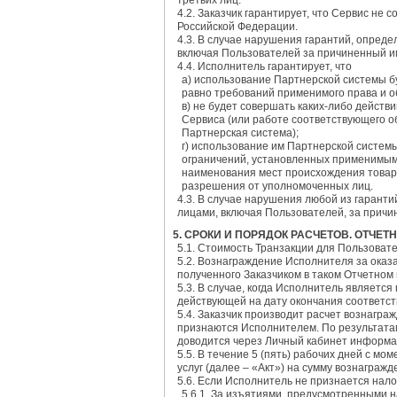
третьих лиц.
4.2. Заказчик гарантирует, что Сервис н
Российской Федерации.
4.3. В случае нарушения гарантий, опреде
включая Пользователей за причиненный им
4.4. Исполнитель гарантирует, что
a) использование Партнерской системы б
равно требований применимого права и о
в) не будет совершать каких-либо дейст
Сервиса (или работе соответствующего о
Партнерская система);
г) использование им Партнерской систем
ограничений, установленных применимым 
наименования мест происхождения товар
разрешения от уполномоченных лиц.
4.3. В случае нарушения любой из гарант
лицами, включая Пользователей, за причи
5. СРОКИ И ПОРЯДОК РАСЧЕТОВ. ОТЧЕТ
5.1. Стоимость Транзакции для Пользоват
5.2. Вознаграждение Исполнителя за оказа
полученного Заказчиком в таком Отчетном
5.3. В случае, когда Исполнитель являет
действующей на дату окончания соответст
5.4. Заказчик производит расчет вознагр
признаются Исполнителем. По результатам
доводится через Личный кабинет информа
5.5. В течение 5 (пять) рабочих дней с м
услуг (далее – «Акт») на сумму вознаграж
5.6. Если Исполнитель не признается на
5.6.1. За изъятиями, предусмотренными н