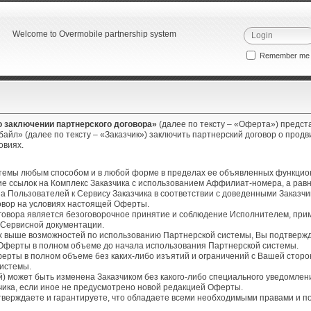
Welcome to Overmobile partnership system
Remember m
 заключении партнерского договора»
(далее по тексту – «Оферта») предс
айл» (далее по тексту – «Заказчик») заключить партнерский договор о прод
ловиях.
стемы любым способом и в любой форме в пределах ее объявленных функцио
ие ссылок на Комплекс Заказчика с использованием Аффилиат-номера, а рав
а Пользователей к Сервису Заказчика в соответствии с доведенными Заказч
вор на условиях настоящей Оферты.
оговора является безоговорочное принятие и соблюдение Исполнителем, при
 Сервисной документации.
х выше возможностей по использованию Партнерской системы, Вы подтвержд
 Оферты в полном объеме до начала использования Партнерской системы.
ерты в полном объеме без каких-либо изъятий и ограничений с Вашей сторо
системы.
ей) может быть изменена Заказчиком без какого-либо специального уведомле
чика, если иное не предусмотрено новой редакцией Оферты.
тверждаете и гарантируете, что обладаете всеми необходимыми правами и п