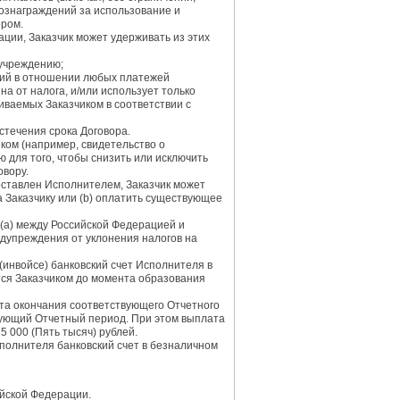
 вознаграждений за использование и
ором.
ции, Заказчик может удерживать из этих
учреждению;
ний в отношении любых платежей
а от налога, и/или использует только
иваемых Заказчиком в соответствии с
стечения срока Договора.
ком (например, свидетельство о
 для того, чтобы снизить или исключить
овору.
оставлен Исполнителем, Заказчик может
 Заказчику или (b) оплатить существующее
(a) между Российской Федерацией и
едупреждения от уклонения налогов на
(инвойсе) банковский счет Исполнителя в
тся Заказчиком до момента образования
нта окончания соответствующего Отчетного
твующий Отчетный период. При этом выплата
 000 (Пять тысяч) рублей.
полнителя банковский счет в безналичном
ийской Федерации.