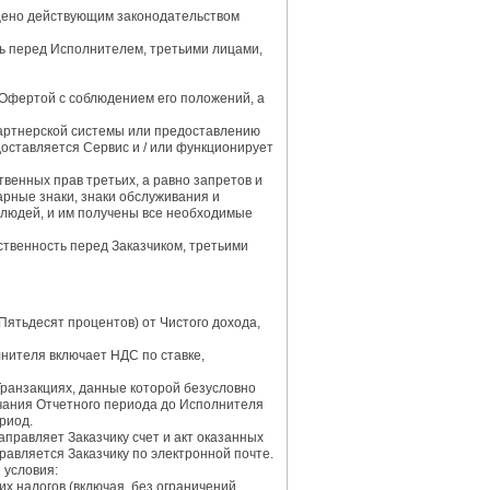
ещено действующим законодательством
ть перед Исполнителем, третьими лицами,
Офертой с соблюдением его положений, а
Партнерской системы или предоставлению
оставляется Сервис и / или функционирует
венных прав третьих, а равно запретов и
арные знаки, знаки обслуживания и
людей, и им получены все необходимые
ственность перед Заказчиком, третьими
Пятьдесят процентов) от Чистого дохода,
лнителя включает НДС по ставке,
Транзакциях, данные которой безусловно
нчания Отчетного периода до Исполнителя
риод.
аправляет Заказчику счет и акт оказанных
равляется Заказчику по электронной почте.
 условия:
х налогов (включая, без ограничений,