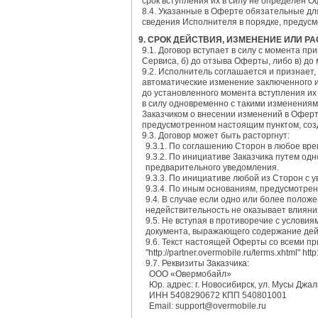
срок вступления их в силу не определен 
8.4. Указанные в Оферте обязательные дл
сведения Исполнителя в порядке, предус
9. СРОК ДЕЙСТВИЯ, ИЗМЕНЕНИЕ ИЛИ 
9.1. Договор вступает в силу с момента пр
Сервиса, б) до отзыва Оферты, либо в) до
9.2. Исполнитель соглашается и признает,
автоматические изменение заключенного и
до установленного момента вступления их
в силу одновременно с такими изменениям
Заказчиком о внесении изменений в Оферту
предусмотренном настоящим пунктом, созд
9.3. Договор может быть расторгнут:
9.3.1. По соглашению Сторон в любое вре
9.3.2. По инициативе Заказчика путем од
предварительного уведомления.
9.3.3. По инициативе любой из Сторон с 
9.3.4. По иным основаниям, предусмотр
9.4. В случае если одно или более поло
недействительность не оказывает влияни
9.5. Не вступая в противоречие с услов
документа, выражающего содержание де
9.6. Текст настоящей Оферты со всеми п
"http://partner.overmobile.ru/terms.xhtml" http
9.7. Реквизиты Заказчика:
ООО «Овермобайл»
Юр. адрес: г. Новосибирск, ул. Мусы Джал
ИНН 5408290672 КПП 540801001
Email: support@overmobile.ru