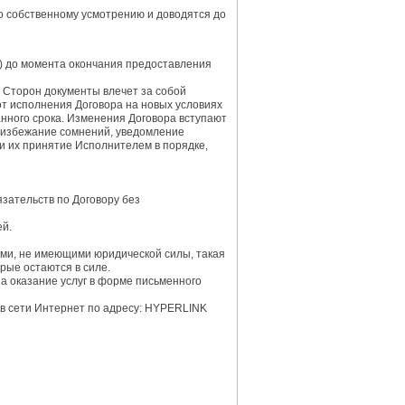
о собственному усмотрению и доводятся до
 а) до момента окончания предоставления
я Сторон документы влечет за собой
т исполнения Договора на новых условиях
анного срока. Изменения Договора вступают
о избежание сомнений, уведомление
) и их принятие Исполнителем в порядке,
язательств по Договору без
ей.
ыми, не имеющими юридической силы, такая
рые остаются в силе.
а оказание услуг в форме письменного
 в сети Интернет по адресу: HYPERLINK