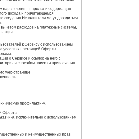
;
ем пары «логин – пароль» и содержащая
стого дохода и причитающемся
до сведения Исполнителя могут доводиться
п.
а вычетом расходов на платежные системы,
нзакции.
льзователей к Сервису с использованием
 на условиях настоящей Оферты.
ронами.
ии о Сервисе и ссылок на него с
итории и способам поиска и привлечения
го web-странице.
венность.
ехническую профилактику.
ей Оферты.
аказчика, исключительно с использованием
 имущественных и неимущественных прав