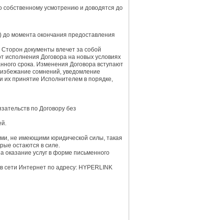
о собственному усмотрению и доводятся до
 а) до момента окончания предоставления
я Сторон документы влечет за собой
т исполнения Договора на новых условиях
анного срока. Изменения Договора вступают
о избежание сомнений, уведомление
) и их принятие Исполнителем в порядке,
язательств по Договору без
ей.
ыми, не имеющими юридической силы, такая
рые остаются в силе.
а оказание услуг в форме письменного
 в сети Интернет по адресу: HYPERLINK