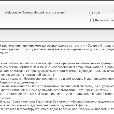
Welcome to Overmobile partnership system
Remember m
 заключении партнерского договора»
(далее по тексту – «Оферта») предс
айл» (далее по тексту – «Заказчик») заключить партнерский договор о прод
ловиях.
стемы любым способом и в любой форме в пределах ее объявленных функцио
ие ссылок на Комплекс Заказчика с использованием Аффилиат-номера, а рав
а Пользователей к Сервису Заказчика в соответствии с доведенными Заказч
вор на условиях настоящей Оферты.
оговора является безоговорочное принятие и соблюдение Исполнителем, при
 Сервисной документации.
х выше возможностей по использованию Партнерской системы, Вы подтвержд
 Оферты в полном объеме до начала использования Партнерской системы.
ерты в полном объеме без каких-либо изъятий и ограничений с Вашей сторо
системы.
ей) может быть изменена Заказчиком без какого-либо специального уведомле
чика, если иное не предусмотрено новой редакцией Оферты.
тверждаете и гарантируете, что обладаете всеми необходимыми правами и п