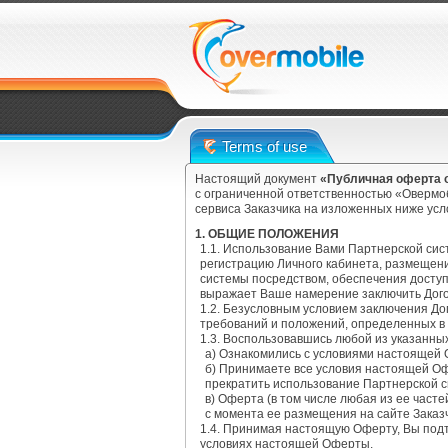
Terms of use
Настоящий документ
«Публичная оферта о
с ограниченной ответственностью «Овермоб
сервиса Заказчика на изложенных ниже ус
1. ОБЩИЕ ПОЛОЖЕНИЯ
1.1. Использование Вами Партнерской си
регистрацию Личного кабинета, размещен
системы посредством, обеспечения доступ
выражает Ваше намерение заключить Дого
1.2. Безусловным условием заключения Д
требований и положений, определенных в
1.3. Воспользовавшись любой из указанны
а) Ознакомились с условиями настоящей
б) Принимаете все условия настоящей Оф
прекратить использование Партнерской 
в) Оферта (в том числе любая из ее част
с момента ее размещения на сайте Заказ
1.4. Принимая настоящую Оферту, Вы под
условиях настоящей Оферты.