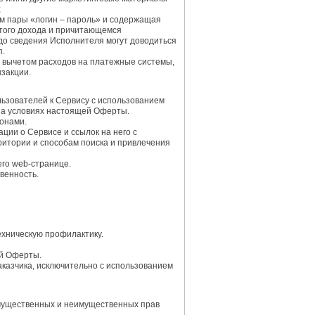
;
ем пары «логин – пароль» и содержащая
стого дохода и причитающемся
до сведения Исполнителя могут доводиться
п.
а вычетом расходов на платежные системы,
нзакции.
льзователей к Сервису с использованием
 на условиях настоящей Оферты.
ронами.
ии о Сервисе и ссылок на него с
итории и способам поиска и привлечения
го web-странице.
венность.
ехническую профилактику.
ей Оферты.
аказчика, исключительно с использованием
 имущественных и неимущественных прав