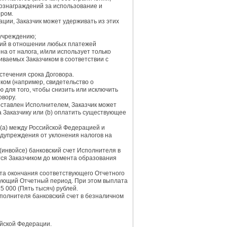
 вознаграждений за использование и
ором.
ции, Заказчик может удерживать из этих
учреждению;
ний в отношении любых платежей
а от налога, и/или использует только
иваемых Заказчиком в соответствии с
стечения срока Договора.
ком (например, свидетельство о
 для того, чтобы снизить или исключить
овору.
оставлен Исполнителем, Заказчик может
 Заказчику или (b) оплатить существующее
(a) между Российской Федерацией и
едупреждения от уклонения налогов на
(инвойсе) банковский счет Исполнителя в
тся Заказчиком до момента образования
нта окончания соответствующего Отчетного
твующий Отчетный период. При этом выплата
 000 (Пять тысяч) рублей.
полнителя банковский счет в безналичном
ийской Федерации.