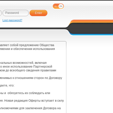
RU
EN
e
Lost password?
тавляет собой предложение Общества
вижении и обеспечении использования
нальных возможностей, включая
но иное использование Партнерской
иком до всеобщего сведения правилами
менимых к отношениям сторон по Договору
аете, что:
ны и обязуетесь их соблюдать или
ния. Новая редакция Оферты вступает в силу
олномочиями для заключения Договора на