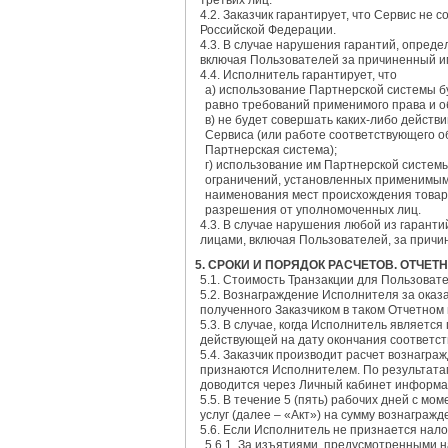
третьих лиц.
4.2. Заказчик гарантирует, что Сервис н
Российской Федерации.
4.3. В случае нарушения гарантий, опреде
включая Пользователей за причиненный им
4.4. Исполнитель гарантирует, что
a) использование Партнерской системы б
равно требований применимого права и о
в) не будет совершать каких-либо дейст
Сервиса (или работе соответствующего о
Партнерская система);
г) использование им Партнерской систем
ограничений, установленных применимым 
наименования мест происхождения товар
разрешения от уполномоченных лиц.
4.3. В случае нарушения любой из гарант
лицами, включая Пользователей, за причи
5. СРОКИ И ПОРЯДОК РАСЧЕТОВ. ОТЧЕТ
5.1. Стоимость Транзакции для Пользоват
5.2. Вознаграждение Исполнителя за оказа
полученного Заказчиком в таком Отчетном
5.3. В случае, когда Исполнитель являет
действующей на дату окончания соответст
5.4. Заказчик производит расчет вознагр
признаются Исполнителем. По результатам
доводится через Личный кабинет информа
5.5. В течение 5 (пять) рабочих дней с м
услуг (далее – «Акт») на сумму вознаграж
5.6. Если Исполнитель не признается на
5.6.1. За изъятиями, предусмотренными н