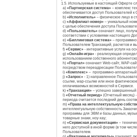
1.5. Используемые в настоящей Оферте сл
а)
«Партнерская система»
– комплекс те
обеспечивается доступ Пользователей к 
b)
«Исполнитель»
– физическое лицо в с
c)
«Аффилиат-номер»
– уникальный номе
с целью обеспечения доступа Пользовате
d)
«Пользователь»
означает лицо, получ
соответствии с условиями настоящего Д
e)
«Биллинговая система»
– программно-
Пользователем Транзакций, расчетов и в
f)
«Сервис»
- интерактивные услуги на о
g)
«Онлайн-игра»
- реализующая определе
использованием собственного абонентско
h)
«Портал»
означает Web-сайт, WAP-сайт
посредством переадресации Пользовател
i)
«Комплекс»
– программно-аппаратный к
j)
«Запрос»
- 1) направленное Пользоват
ссылке, wap-ссылке или иное фактическо
оплачиваемых возможностей в Сервисе.
k)
«Транзакция»
– успешно завершенный 
l)
«Отчетный период»
(Отчетный месяц) -
периода считается последний день соотв
m)
«Права на интеллектуальную собств
интеллектуальную собственность Заказчик
программы для ЭВМ и базы данных, музы
товарные знаки, ноу-хау;
n)
«Сервисная документация»
– техниче
него доступной в иной форме (в том числ
Пользователем.
o)
«Рекламные материалы»
означают лю