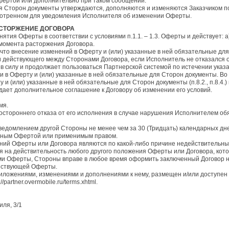
Офертой или дополнительно при таком сообщении.
я Сторон документы утверждаются, дополняются и изменяются Заказчиком п
мотренном для уведомления Исполнителя об изменении Оферты.
РАСТОРЖЕНИЕ ДОГОВОРА
инятия Оферты в соответствии с условиями п.1.1. – 1.3. Оферты и действует:
 момента расторжения Договора.
 что внесение изменений в Оферту и (или) указанные в ней обязательные дл
 действующего между Сторонами Договора, если Исполнитель не отказался о
 в силу и продолжает пользоваться Партнерской системой по истечении указ
и в Оферту и (или) указанные в ней обязательные для Сторон документы. В
 и (или) указанные в ней обязательные для Сторон документы (п.8.2., п.8.4.
ает дополнительное соглашение к Договору об изменении его условий.
мя.
ностороннего отказа от его исполнения в случае нарушения Исполнителем об
уведомлением другой Стороны не менее чем за 30 (Тридцать) календарных дн
енным Офертой или применимым правом.
жений Оферты или Договора являются по какой-либо причине недействительн
я на действительность любого другого положения Оферты или Договора, кото
иями Оферты, Стороны вправе в любое время оформить заключенный Договор н
йствующей Оферты.
риложениями, изменениями и дополнениями к нему, размещен и/или доступен
://partner.overmobile.ru/terms.xhtml.
иля, 3/1