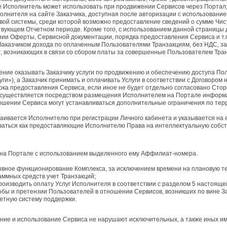
е Исполнитель может использовать при продвижении Сервисов через Портал
олнителя на сайте Заказчика, доступная после авторизации с использовани
вой системы, среди которой возможно предоставление сведений о сумме Чи
вующем Отчетном периоде. Кроме того, с использованием данной страницы 
нии Оферты, Сервисной документации, порядка предоставления Сервиса и т.
Заказчиком дохода по оплаченным Пользователями Транзакциям, без НДС, з
т, возникающих в связи со сбором платы за совершенные Пользователем Тра
дение оказывать Заказчику услуги по продвижению и обеспечению доступа По
ги»), а Заказчик принимать и оплачивать Услуги в соответствии с Договором
срока предоставления Сервиса, если иное не будет отдельно согласовано Сто
 осуществляется посредством размещения Исполнителем на Портале информац
шении Сервиса могут устанавливаться дополнительные ограничения по терр
ивается Исполнителю при регистрации Личного кабинета и указывается на е
оваться как предоставляющие Исполнителю Права на интеллектуальную собст
 на Портале с использованием выделенного ему Аффилиат-номера.
рывное функционирование Комплекса, за исключением времени на плановую т
раммных средств учет Транзакций;
производить оплату Услуг Исполнителя в соответствии с разделом 5 настоящ
лобы и претензии Пользователей в отношении Сервисов, возникших по вине З
етную систему поддержки.
вление и использование Сервиса не нарушают исключительных, а также иных