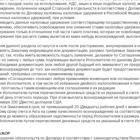
лог с продаж, налог на использование, НДС, акциз и иные подобные налоги),
аждение, полученное каждой Стороной в отдельности в соответствии с Догов
Исполнителю по Договору наложены налоговые удержания в Российской Федера
нных налоговых удержаний, при условии:
реводить данные налоговые удержания соответствующему государственному 
именимо, обеспечивать освобождение или снижение ставки налоговых удержа
ержание только в отношении той части такого платежа, которая не освобожден
ржания при расчете суммы вычетов из каких-нибудь вознаграждений, выплач
виям данного раздела останутся в силе после расторжения, аннулирования и и
авлять Заказчику информацию или документацию, разумно требуемые Заказчи
у), так, чтобы иметь возможность подать заявление, делаемое по Соглашению
 по закону с любых сумм, подлежащих выплате Исполнителю по данному Дог
обходимая документация (или любой другой будущий его эквивалент) не пред
вознаграждения до того, как необходимая документация будет предоставлена
аний, требуемых согласно применимому праву.
ермин «Соглашение» означает любую применимую конвенцию или соглашение 
ния Исполнителя, в том числе об избежании двойного налогообложения и пр
 и протоколы к таким конвенциям или соглашениям и их редакции.
ие Исполнителю путем перечисления денежных средств на указанный в счете 
й день отчетного периода. При этом выплата вознаграждения не производи
змере 200 (Двести) долларов США.
ится Заказчиком в срок, не превышающий 20 (Двадцать) рабочих дней с моме
ному сроку счета и Акта на сумму начисленного вознаграждению за соответс
ком до момента образования задолженности перед Исполнителем в размере 5
 Исполнителю путем перечисления денежных средств на указанный в счете Ис
МАЖОР
рушение обязательств по Договору в соответствии с законодательством Росс