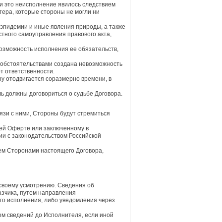
ли это неисполнение явилось следствием
тера, которые стороны не могли ни
, эпидемии и иные явления природы, а также
стного самоуправления правового акта,
евозможность исполнения ее обязательств,
ми обстоятельствами создана невозможность
т ответственности.
у отодвигается соразмерно времени, в
ь должны договориться о судьбе Договора.
язи с ними, Стороны будут стремиться
щей Оферте или заключенному в
ии с законодательством Российской
ием Сторонами настоящего Договора,
 своему усмотрению. Сведения об
зчика, путем направления
го исполнения, либо уведомления через
ом сведений до Исполнителя, если иной