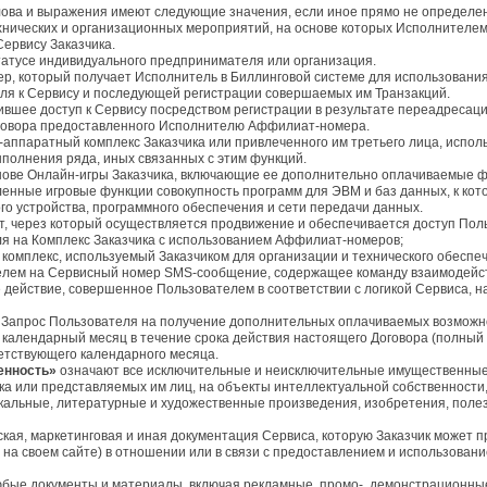
ова и выражения имеют следующие значения, если иное прямо не определено
хнических и организационных мероприятий, на основе которых Исполнителе
Сервису Заказчика.
татусе индивидуального предпринимателя или организация.
р, который получает Исполнитель в Биллинговой системе для использовани
ля к Сервису и последующей регистрации совершаемых им Транзакций.
ившее доступ к Сервису посредством регистрации в результате переадресаци
оговора предоставленного Исполнителю Аффилиат-номера.
аппаратный комплекс Заказчика или привлеченного им третьего лица, испо
ыполнения ряда, иных связанных с этим функций.
снове Онлайн-игры Заказчика, включающие ее дополнительно оплачиваемые 
нные игровые функции совокупность программ для ЭВМ и баз данных, к кото
го устройства, программного обеспечения и сети передачи данных.
, через который осуществляется продвижение и обеспечивается доступ Поль
я на Комплекс Заказчика с использованием Аффилиат-номеров;
омплекс, используемый Заказчиком для организации и технического обеспече
елем на Сервисный номер SMS-сообщение, содержащее команду взаимодействи
е действие, совершенное Пользователем в соответствии с логикой Сервиса,
Запрос Пользователя на получение дополнительных оплачиваемых возможно
 календарный месяц в течение срока действия настоящего Договора (полный
етствующего календарного месяца.
енность»
означают все исключительные и неисключительные имущественные 
а или представляемых им лиц, на объекты интеллектуальной собственности, в
кальные, литературные и художественные произведения, изобретения, пол
ская, маркетинговая и иная документация Сервиса, которую Заказчик может 
е на своем сайте) в отношении или в связи с предоставлением и использован
бые документы и материалы, включая рекламные, промо-, демонстрационные