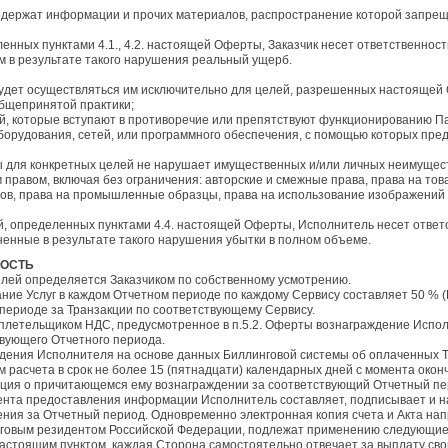
е содержат информации и прочих материалов, распространение которой запр
ленных пунктами 4.1., 4.2. настоящей Оферты, Заказчик несет ответственнос
 в результате такого нарушения реальный ущерб.
удет осуществляться им исключительно для целей, разрешенных настоящей 
бщепринятой практики;
вий, которые вступают в противоречие или препятствуют функционированию 
борудования, сетей, или программного обеспечения, с помощью которых пред
ы для конкретных целей не нарушает имущественных и/или личных неимущест
правом, включая без ограничения: авторские и смежные права, права на тов
ов, права на промышленные образцы, права на использование изображений 
ий, определенных пунктами 4.4. настоящей Оферты, Исполнитель несет ответ
ненные в результате такого нарушения убытки в полном объеме.
НОСТЬ
елей определяется Заказчиком по собственному усмотрению.
ние Услуг в каждом Отчетном периоде по каждому Сервису составляет 50 % (
 периоде за Транзакции по соответствующему Сервису.
ся плетельщиком НДС, предусмотренное в п.5.2. Оферты вознаграждение Испо
вующего Отчетного периода.
аждения Исполнителя на основе данных Биллинговой системы об оплаченных 
 расчета в срок не более 15 (пятнадцати) календарных дней с момента око
ция о причитающемся ему вознаграждении за соответствующий Отчетный пе
омента предоставления информации Исполнитель составляет, подписывает и н
дения за Отчетный период. Одновременно электронная копия счета и Акта нап
логовым резидентом Российской Федерации, подлежат применению следующие
астоящим пунктом, каждая Сторона самостоятельно отвечает за выплату свои