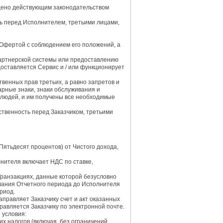
ещено действующим законодательством
ть перед Исполнителем, третьими лицами,
Офертой с соблюдением его положений, а
Партнерской системы или предоставлению
оставляется Сервис и / или функционирует
венных прав третьих, а равно запретов и
арные знаки, знаки обслуживания и
людей, и им получены все необходимые
ственность перед Заказчиком, третьими
Пятьдесят процентов) от Чистого дохода,
лнителя включает НДС по ставке,
Транзакциях, данные которой безусловно
нчания Отчетного периода до Исполнителя
риод.
аправляет Заказчику счет и акт оказанных
равляется Заказчику по электронной почте.
 условия:
х налогов (включая, без ограничений,