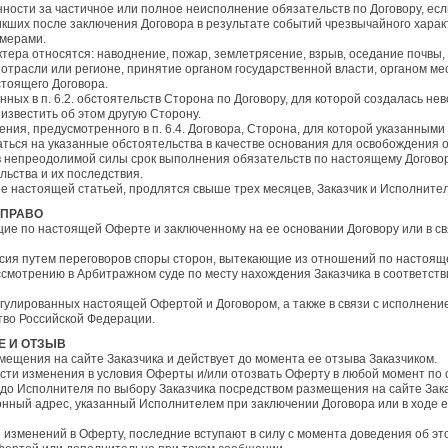
нности за частичное или полное неисполнение обязательств по Договору, ес
кших после заключения Договора в результате событий чрезвычайного харак
 мерами.
ктера относятся: наводнение, пожар, землетрясение, взрыв, оседание почвы
 отрасли или регионе, принятие органом государственной власти, органом ме
тоящего Договора.
нных в п. 6.2. обстоятельств Сторона по Договору, для которой создалась н
 известить об этом другую Сторону.
ения, предусмотренного в п. 6.4. Договора, Сторона, для которой указанны
ться на указанные обстоятельства в качестве основания для освобождения о
тв непреодолимой силы срок выполнения обязательств по настоящему Договор
льства и их последствия.
ые настоящей статьей, продлятся свыше трех месяцев, Заказчик и Исполнител
 ПРАВО
ющие по настоящей Оферте и заключенному на ее основании Договору или в св
ласия путем переговоров споры сторон, вытекающие из отношений по настоя
ассмотрению в Арбитражном суде по месту нахождения Заказчика в соответств
регулированных настоящей Офертой и Договором, а также в связи с исполнен
во Российской Федерации.
Е И ОТЗЫВ
змещения на сайте Заказчика и действует до момента ее отзыва Заказчиком.
нести изменения в условия Оферты и/или отозвать Оферту в любой момент по
до Исполнителя по выбору Заказчика посредством размещения на сайте Зака
нный адрес, указанный Исполнителем при заключении Договора или в ходе е
я изменений в Оферту, последние вступают в силу с момента доведения об эт