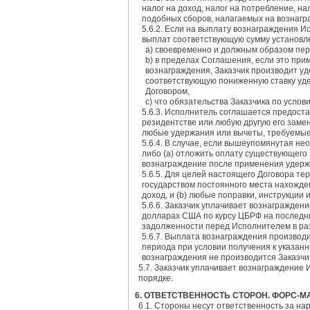
налог на доход, налог на потребление, на
подобных сборов, налагаемых на вознагр
5.6.2. Если на выплату вознаграждения 
выплат соответствующую сумму установле
а) своевременно и должным образом пе
b) в пределах Соглашения, если это пр
вознаграждения, Заказчик производит уд
соответствующую пониженную ставку уде
Договором,
c) что обязательства Заказчика по усло
5.6.3. Исполнитель соглашается предост
резидентстве или любую другую его замен
любые удержания или вычеты, требуемые
5.6.4. В случае, если вышеупомянутая не
либо (а) отложить оплату существующего 
вознаграждение после применения удерж
5.6.5. Для целей настоящего Договора т
государством постоянного места нахожде
доход, и (b) любые поправки, инструкции
5.6.6. Заказчик уплачивает вознагражден
долларах США по курсу ЦБРФ на последни
задолженности перед Исполнителем в ра
5.6.7. Выплата вознаграждения производ
периода при условии получения к указан
вознаграждения не производится Заказчи
5.7. Заказчик уплачивает вознаграждение
порядке.
6. ОТВЕТСТВЕННОСТЬ СТОРОН. ФОРС-
6.1. Стороны несут ответственность за на