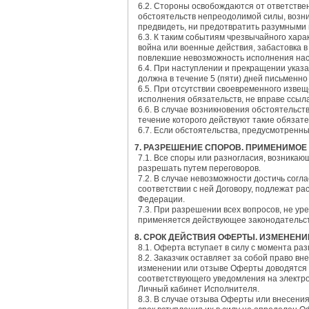
6.2. Стороны освобождаются от ответстве
обстоятельств непреодолимой силы, возни
предвидеть, ни предотвратить разумными
6.3. К таким событиям чрезвычайного хара
война или военные действия, забастовка в
повлекшие невозможность исполнения нас
6.4. При наступлении и прекращении указа
должна в течение 5 (пяти) дней письменно
6.5. При отсутствии своевременного извещ
исполнения обязательств, не вправе ссыла
6.6. В случае возникновения обстоятельс
течение которого действуют такие обязате
6.7. Если обстоятельства, предусмотренн
7. РАЗРЕШЕНИЕ СПОРОВ. ПРИМЕНИМОЕ
7.1. Все споры или разногласия, возника
разрешать путем переговоров.
7.2. В случае невозможности достичь сог
соответствии с ней Договору, подлежат р
Федерации.
7.3. При разрешении всех вопросов, не у
применяется действующее законодательст
8. СРОК ДЕЙСТВИЯ ОФЕРТЫ. ИЗМЕНЕНИ
8.1. Оферта вступает в силу с момента ра
8.2. Заказчик оставляет за собой право в
изменении или отзыве Оферты доводятся 
соответствующего уведомления на электро
Личный кабинет Исполнителя.
8.3. В случае отзыва Оферты или внесени