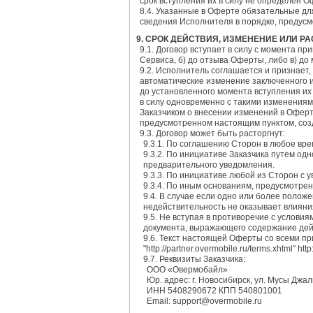
срок вступления их в силу не определен 
8.4. Указанные в Оферте обязательные дл
сведения Исполнителя в порядке, предус
9. СРОК ДЕЙСТВИЯ, ИЗМЕНЕНИЕ ИЛИ 
9.1. Договор вступает в силу с момента пр
Сервиса, б) до отзыва Оферты, либо в) до
9.2. Исполнитель соглашается и признает,
автоматические изменение заключенного и
до установленного момента вступления их
в силу одновременно с такими изменениям
Заказчиком о внесении изменений в Оферту
предусмотренном настоящим пунктом, созд
9.3. Договор может быть расторгнут:
9.3.1. По соглашению Сторон в любое вре
9.3.2. По инициативе Заказчика путем од
предварительного уведомления.
9.3.3. По инициативе любой из Сторон с 
9.3.4. По иным основаниям, предусмотр
9.4. В случае если одно или более поло
недействительность не оказывает влияни
9.5. Не вступая в противоречие с услов
документа, выражающего содержание де
9.6. Текст настоящей Оферты со всеми п
"http://partner.overmobile.ru/terms.xhtml" http
9.7. Реквизиты Заказчика:
ООО «Овермобайл»
Юр. адрес: г. Новосибирск, ул. Мусы Джал
ИНН 5408290672 КПП 540801001
Email: support@overmobile.ru