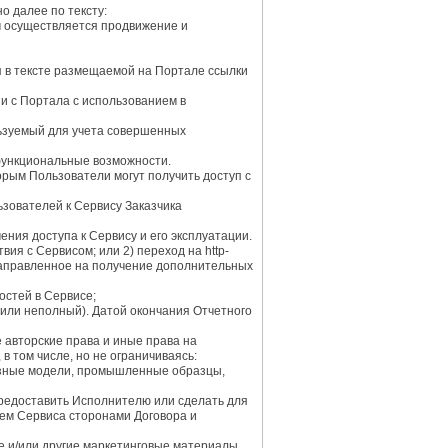
 далее по тексту:
м осуществляется продвижение и
я в тексте размещаемой на Портале ссылки
и с Портала с использованием в
льзуемый для учета совершенных
функциональные возможности.
рым Пользователи могут получить доступ с
зователей к Сервису Заказчика
ния доступа к Сервису и его эксплуатации.
я с Сервисом; или 2) переход на http-
 направленное на получение дополнительных
стей в Сервисе;
 или неполный). Датой окончания Отчетного
авторские права и иные права на
 том числе, но не ограничиваясь:
езные модели, промышленные образцы,
предоставить Исполнителю или сделать для
ием Сервиса сторонами Договора и
 и/или другие маркетинговые материалы