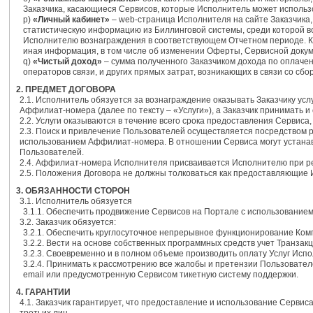
Заказчика, касающиеся Сервисов, которые Исполнитель может использ
p)
«Личный кабинет»
– web-страница Исполнителя на сайте Заказчика,
статистическую информацию из Биллинговой системы, среди которой 
Исполнителю вознаграждения в соответствующем Отчетном периоде. Кр
иная информация, в том числе об изменении Оферты, Сервисной докум
q)
«Чистый доход»
– сумма полученного Заказчиком дохода по оплаче
операторов связи, и других прямых затрат, возникающих в связи со с
2. ПРЕДМЕТ ДОГОВОРА
2.1. Исполнитель обязуется за вознаграждение оказывать Заказчику ус
Аффилиат-номера (далее по тексту – «Услуги»), а Заказчик принимать и
2.2. Услуги оказываются в течение всего срока предоставления Сервиса
2.3. Поиск и привлечение Пользователей осуществляется посредством
использованием Аффилиат-номера. В отношении Сервиса могут устанав
Пользователей.
2.4. Аффилиат-номера Исполнителя присваивается Исполнителю при рег
2.5. Положения Договора не должны толковаться как предоставляющие
3. ОБЯЗАННОСТИ СТОРОН
3.1. Исполнитель обязуется
3.1.1. Обеспечить продвижение Сервисов на Портале с использовани
3.2. Заказчик обязуется:
3.2.1. Обеспечить круглосуточное непрерывное функционирование Ком
3.2.2. Вести на основе собственных программных средств учет Транзакц
3.2.3. Своевременно и в полном объеме производить оплату Услуг Исп
3.2.4. Принимать к рассмотрению все жалобы и претензии Пользовател
email или предусмотренную Сервисом тикетную систему поддержки.
4. ГАРАНТИИ
4.1. Заказчик гарантирует, что предоставление и использование Серв