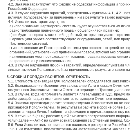
третьих лиц.
4.2. Заказчик гарантирует, что Сервис не содержат информации и про
Российской Федерации.
4.3. В случае нарушения гарантий, определенных пунктами 4.1., 4.2. н
включая Пользователей за причиненный им в результате такого наруше
4.4. Исполнитель гарантирует, что
a) использование Партнерской системы будет осуществляться им иск
равно требований применимого права и общепринятой практики;
в) не будет совершать каких-либо действий, которые вступают в про
Сервиса (или работе соответствующего оборудования, сетей, или прог
Партнерская система);
г) использование им Партнерской системы для конкретных целей не н
ограничений, установленных применимым правом, включая без ограниче
наименования мест происхождения товаров, права на промышленные о
разрешения от уполномоченных лиц.
4.3. В случае нарушения любой из гарантий, определенных пунктами 4.
лицами, включая Пользователей, за причиненные в результате такого н
5. СРОКИ И ПОРЯДОК РАСЧЕТОВ. ОТЧЕТНОСТЬ
5.1. Стоимость Транзакции для Пользователей определяется Заказчико
5.2. Вознаграждение Исполнителя за оказание Услуг в каждом Отчетном
полученного Заказчиком в таком Отчетном периоде за Транзакции по со
5.3. В случае, когда Исполнитель является плетельщиком НДС, предусм
действующей на дату окончания соответствующего Отчетного периода.
5.4. Заказчик производит расчет вознаграждения Исполнителя на осно
признаются Исполнителем. По результатам расчета в срок не более 15
доводится через Личный кабинет информация о причитающемся ему во
5.5. В течение 5 (пять) рабочих дней с момента предоставления информ
услуг (далее – «Акт») на сумму вознаграждения за Отчетный период. Од
5.6. Если Исполнитель не признается налоговым резидентом Российск
5.6.1. За изъятиями, предусмотренными настоящим пунктом, каждая Сто