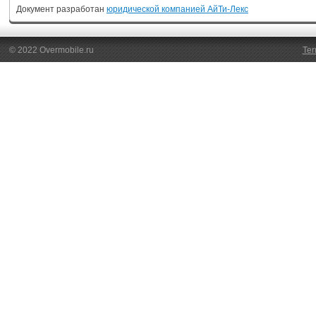
Документ разработан
юридической компанией АйТи-Лекс
© 2022 Overmobile.ru
Ter