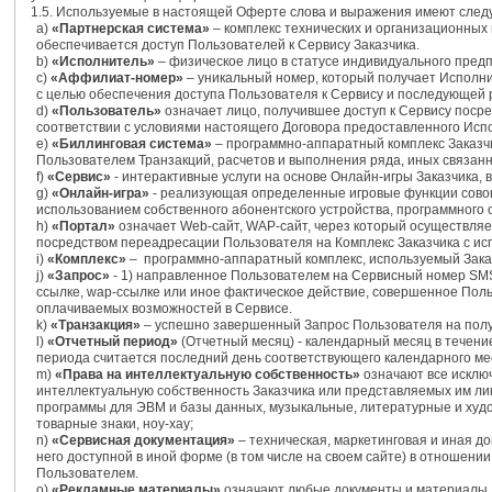
1.5. Используемые в настоящей Оферте слова и выражения имеют следу
а)
«Партнерская система»
– комплекс технических и организационных
обеспечивается доступ Пользователей к Сервису Заказчика.
b)
«Исполнитель»
– физическое лицо в статусе индивидуального пред
c)
«Аффилиат-номер»
– уникальный номер, который получает Исполни
с целью обеспечения доступа Пользователя к Сервису и последующей 
d)
«Пользователь»
означает лицо, получившее доступ к Сервису посре
соответствии с условиями настоящего Договора предоставленного Ис
e)
«Биллинговая система»
– программно-аппаратный комплекс Заказчи
Пользователем Транзакций, расчетов и выполнения ряда, иных связанн
f)
«Сервис»
- интерактивные услуги на основе Онлайн-игры Заказчика
g)
«Онлайн-игра»
- реализующая определенные игровые функции совоку
использованием собственного абонентского устройства, программного 
h)
«Портал»
означает Web-сайт, WAP-сайт, через который осуществляе
посредством переадресации Пользователя на Комплекс Заказчика с и
i)
«Комплекс»
– программно-аппаратный комплекс, используемый Заказч
j)
«Запрос»
- 1) направленное Пользователем на Сервисный номер SMS-
ссылке, wap-ссылке или иное фактическое действие, совершенное Пол
оплачиваемых возможностей в Сервисе.
k)
«Транзакция»
– успешно завершенный Запрос Пользователя на полу
l)
«Отчетный период»
(Отчетный месяц) - календарный месяц в течени
периода считается последний день соответствующего календарного ме
m)
«Права на интеллектуальную собственность»
означают все исклю
интеллектуальную собственность Заказчика или представляемых им лиц,
программы для ЭВМ и базы данных, музыкальные, литературные и ху
товарные знаки, ноу-хау;
n)
«Сервисная документация»
– техническая, маркетинговая и иная д
него доступной в иной форме (в том числе на своем сайте) в отношени
Пользователем.
o)
«Рекламные материалы»
означают любые документы и материалы, 