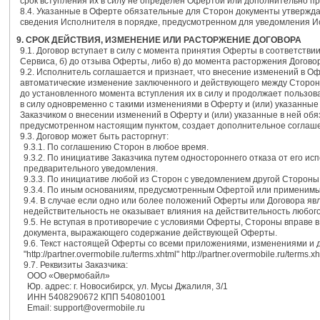
срок вступления их в силу не определен Офертой или дополнительно п
8.4. Указанные в Оферте обязательные для Сторон документы утвержда
сведения Исполнителя в порядке, предусмотренном для уведомления 
9. СРОК ДЕЙСТВИЯ, ИЗМЕНЕНИЕ ИЛИ РАСТОРЖЕНИЕ ДОГОВОРА
9.1. Договор вступает в силу с момента принятия Оферты в соответствии
Сервиса, б) до отзыва Оферты, либо в) до момента расторжения Догово
9.2. Исполнитель соглашается и признает, что внесение изменений в О
автоматические изменение заключенного и действующего между Сторона
до установленного момента вступления их в силу и продолжает пользов
в силу одновременно с такими изменениями в Оферту и (или) указанны
Заказчиком о внесении изменений в Оферту и (или) указанные в ней обяз
предусмотренном настоящим пунктом, создает дополнительное соглашен
9.3. Договор может быть расторгнут:
9.3.1. По соглашению Сторон в любое время.
9.3.2. По инициативе Заказчика путем одностороннего отказа от его и
предварительного уведомления.
9.3.3. По инициативе любой из Сторон с уведомлением другой Стороны 
9.3.4. По иным основаниям, предусмотренным Офертой или применимы
9.4. В случае если одно или более положений Оферты или Договора я
недействительность не оказывает влияния на действительность любого
9.5. Не вступая в противоречие с условиями Оферты, Стороны вправе 
документа, выражающего содержание действующей Оферты.
9.6. Текст настоящей Оферты со всеми приложениями, изменениями и 
"http://partner.overmobile.ru/terms.xhtml" http://partner.overmobile.ru/terms.xh
9.7. Реквизиты Заказчика:
ООО «Овермобайл»
Юр. адрес: г. Новосибирск, ул. Мусы Джалиля, 3/1
ИНН 5408290672 КПП 540801001
Email: support@overmobile.ru