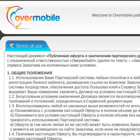
Welcome to Overmobile part
Terms of use
Настоящий документ
«Публичная оферта о заключении партнерского 
с ограниченной ответственностью «Овермобайл» (далее по тексту – «За
сервиса Заказчика на изложенных ниже условиях.
1. ОБЩИЕ ПОЛОЖЕНИЯ
1.1. Использование Вами Партнерской системы любым способом и в лю
регистрацию Личного кабинета, размещение ссылок на Комплекс Заказч
системы посредством, обеспечения доступа Пользователей к Сервису З
выражает Ваше намерение заключить Договор на условиях настоящей 
1.2. Безусловным условием заключения Договора является безоговоро
требований и положений, определенных в Сервисной документации.
1.3. Воспользовавшись любой из указанных выше возможностей по испо
а) Ознакомились с условиями настоящей Оферты в полном объеме до 
б) Принимаете все условия настоящей Оферты в полном объеме без ка
прекратить использование Партнерской системы.
в) Оферта (в том числе любая из ее частей) может быть изменена Зака
с момента ее размещения на сайте Заказчика, если иное не предусмо
1.4. Принимая настоящую Оферту, Вы подтверждаете и гарантируете, 
условиях настоящей Оферты.