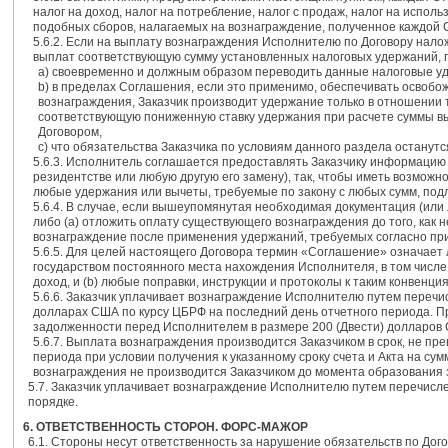
налог на доход, налог на потребление, налог с продаж, налог на испол
подобных сборов, налагаемых на вознаграждение, полученное каждой С
5.6.2. Если на выплату вознаграждения Исполнителю по Договору нало
выплат соответствующую сумму установленных налоговых удержаний, п
а) своевременно и должным образом переводить данные налоговые у
b) в пределах Соглашения, если это применимо, обеспечивать освоб
вознаграждения, Заказчик производит удержание только в отношении то
соответствующую пониженную ставку удержания при расчете суммы выч
Договором,
c) что обязательства Заказчика по условиям данного раздела останутс
5.6.3. Исполнитель соглашается предоставлять Заказчику информацию
резидентстве или любую другую его замену), так, чтобы иметь возможн
любые удержания или вычеты, требуемые по закону с любых сумм, по
5.6.4. В случае, если вышеупомянутая необходимая документация (или
либо (а) отложить оплату существующего вознаграждения до того, как
вознаграждение после применения удержаний, требуемых согласно пр
5.6.5. Для целей настоящего Договора термин «Соглашение» означает
государством постоянного места нахождения Исполнителя, в том числ
доход, и (b) любые поправки, инструкции и протоколы к таким конвенци
5.6.6. Заказчик уплачивает вознаграждение Исполнителю путем перечис
долларах США по курсу ЦБРФ на последний день отчетного периода. П
задолженности перед Исполнителем в размере 200 (Двести) долларов
5.6.7. Выплата вознаграждения производится Заказчиком в срок, не п
периода при условии получения к указанному сроку счета и Акта на с
вознаграждения не производится Заказчиком до момента образования 
5.7. Заказчик уплачивает вознаграждение Исполнителю путем перечисле
порядке.
6. ОТВЕТСТВЕННОСТЬ СТОРОН. ФОРС-МАЖОР
6.1. Стороны несут ответственность за нарушение обязательств по Дог