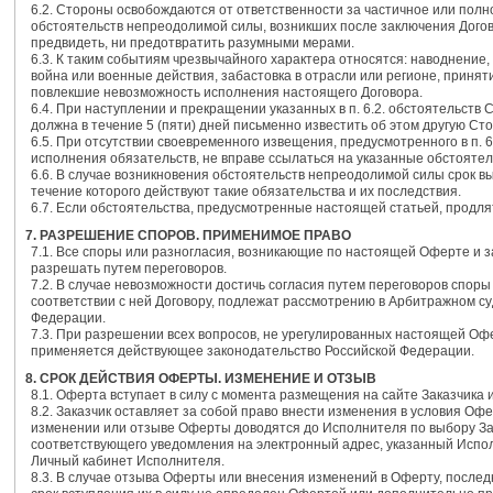
6.2. Стороны освобождаются от ответственности за частичное или полн
обстоятельств непреодолимой силы, возникших после заключения Догов
предвидеть, ни предотвратить разумными мерами.
6.3. К таким событиям чрезвычайного характера относятся: наводнение,
война или военные действия, забастовка в отрасли или регионе, принят
повлекшие невозможность исполнения настоящего Договора.
6.4. При наступлении и прекращении указанных в п. 6.2. обстоятельств
должна в течение 5 (пяти) дней письменно известить об этом другую Сто
6.5. При отсутствии своевременного извещения, предусмотренного в п. 
исполнения обязательств, не вправе ссылаться на указанные обстоятел
6.6. В случае возникновения обстоятельств непреодолимой силы срок в
течение которого действуют такие обязательства и их последствия.
6.7. Если обстоятельства, предусмотренные настоящей статьей, продля
7. РАЗРЕШЕНИЕ СПОРОВ. ПРИМЕНИМОЕ ПРАВО
7.1. Все споры или разногласия, возникающие по настоящей Оферте и з
разрешать путем переговоров.
7.2. В случае невозможности достичь согласия путем переговоров спо
соответствии с ней Договору, подлежат рассмотрению в Арбитражном су
Федерации.
7.3. При разрешении всех вопросов, не урегулированных настоящей Офе
применяется действующее законодательство Российской Федерации.
8. СРОК ДЕЙСТВИЯ ОФЕРТЫ. ИЗМЕНЕНИЕ И ОТЗЫВ
8.1. Оферта вступает в силу с момента размещения на сайте Заказчика 
8.2. Заказчик оставляет за собой право внести изменения в условия О
изменении или отзыве Оферты доводятся до Исполнителя по выбору За
соответствующего уведомления на электронный адрес, указанный Испол
Личный кабинет Исполнителя.
8.3. В случае отзыва Оферты или внесения изменений в Оферту, послед