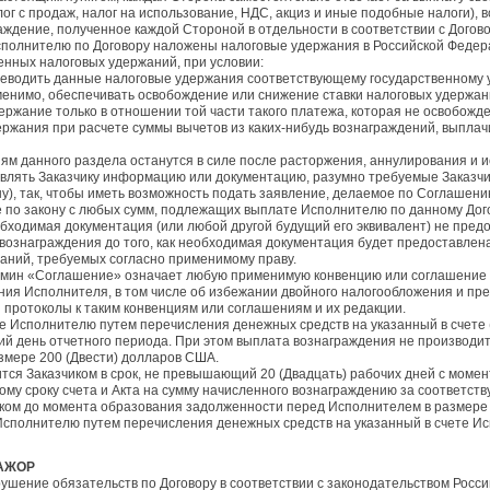
лог с продаж, налог на использование, НДС, акциз и иные подобные налоги),
аждение, полученное каждой Стороной в отдельности в соответствии с Догов
Исполнителю по Договору наложены налоговые удержания в Российской Федера
нных налоговых удержаний, при условии:
реводить данные налоговые удержания соответствующему государственному 
именимо, обеспечивать освобождение или снижение ставки налоговых удержа
ержание только в отношении той части такого платежа, которая не освобожден
ржания при расчете суммы вычетов из каких-нибудь вознаграждений, выплач
виям данного раздела останутся в силе после расторжения, аннулирования и и
авлять Заказчику информацию или документацию, разумно требуемые Заказчи
у), так, чтобы иметь возможность подать заявление, делаемое по Соглашению
 по закону с любых сумм, подлежащих выплате Исполнителю по данному Дог
обходимая документация (или любой другой будущий его эквивалент) не пред
вознаграждения до того, как необходимая документация будет предоставлена
аний, требуемых согласно применимому праву.
ермин «Соглашение» означает любую применимую конвенцию или соглашение 
ния Исполнителя, в том числе об избежании двойного налогообложения и пр
 и протоколы к таким конвенциям или соглашениям и их редакции.
ие Исполнителю путем перечисления денежных средств на указанный в счете 
й день отчетного периода. При этом выплата вознаграждения не производи
змере 200 (Двести) долларов США.
ится Заказчиком в срок, не превышающий 20 (Двадцать) рабочих дней с моме
ному сроку счета и Акта на сумму начисленного вознаграждению за соответс
ком до момента образования задолженности перед Исполнителем в размере 5
 Исполнителю путем перечисления денежных средств на указанный в счете Ис
МАЖОР
рушение обязательств по Договору в соответствии с законодательством Росс