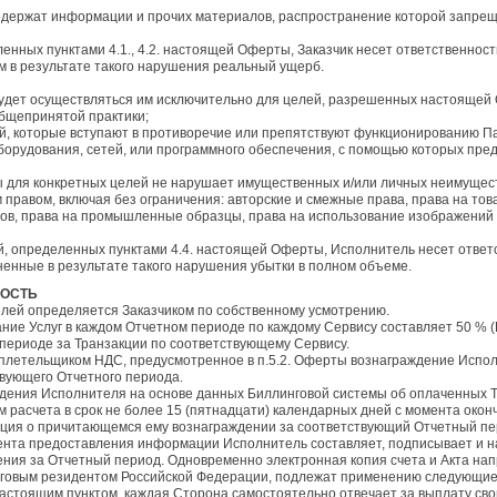
е содержат информации и прочих материалов, распространение которой запр
ленных пунктами 4.1., 4.2. настоящей Оферты, Заказчик несет ответственнос
 в результате такого нарушения реальный ущерб.
удет осуществляться им исключительно для целей, разрешенных настоящей 
бщепринятой практики;
вий, которые вступают в противоречие или препятствуют функционированию 
борудования, сетей, или программного обеспечения, с помощью которых пред
ы для конкретных целей не нарушает имущественных и/или личных неимущест
правом, включая без ограничения: авторские и смежные права, права на тов
ов, права на промышленные образцы, права на использование изображений 
ий, определенных пунктами 4.4. настоящей Оферты, Исполнитель несет ответ
ненные в результате такого нарушения убытки в полном объеме.
НОСТЬ
елей определяется Заказчиком по собственному усмотрению.
ние Услуг в каждом Отчетном периоде по каждому Сервису составляет 50 % (
 периоде за Транзакции по соответствующему Сервису.
ся плетельщиком НДС, предусмотренное в п.5.2. Оферты вознаграждение Испо
вующего Отчетного периода.
аждения Исполнителя на основе данных Биллинговой системы об оплаченных 
 расчета в срок не более 15 (пятнадцати) календарных дней с момента око
ция о причитающемся ему вознаграждении за соответствующий Отчетный пе
омента предоставления информации Исполнитель составляет, подписывает и н
дения за Отчетный период. Одновременно электронная копия счета и Акта нап
логовым резидентом Российской Федерации, подлежат применению следующие
астоящим пунктом, каждая Сторона самостоятельно отвечает за выплату свои