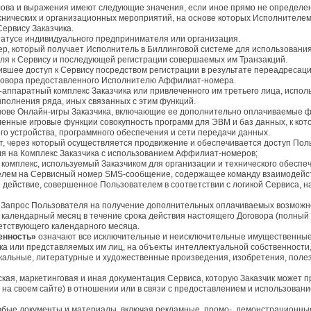
ова и выражения имеют следующие значения, если иное прямо не определено
хнических и организационных мероприятий, на основе которых Исполнителе
Сервису Заказчика.
татусе индивидуального предпринимателя или организация.
р, который получает Исполнитель в Биллинговой системе для использовани
ля к Сервису и последующей регистрации совершаемых им Транзакций.
ившее доступ к Сервису посредством регистрации в результате переадресаци
оговора предоставленного Исполнителю Аффилиат-номера.
аппаратный комплекс Заказчика или привлеченного им третьего лица, испо
ыполнения ряда, иных связанных с этим функций.
снове Онлайн-игры Заказчика, включающие ее дополнительно оплачиваемые 
нные игровые функции совокупность программ для ЭВМ и баз данных, к кото
го устройства, программного обеспечения и сети передачи данных.
, через который осуществляется продвижение и обеспечивается доступ Поль
я на Комплекс Заказчика с использованием Аффилиат-номеров;
омплекс, используемый Заказчиком для организации и технического обеспече
елем на Сервисный номер SMS-сообщение, содержащее команду взаимодействи
е действие, совершенное Пользователем в соответствии с логикой Сервиса,
Запрос Пользователя на получение дополнительных оплачиваемых возможно
 календарный месяц в течение срока действия настоящего Договора (полный
етствующего календарного месяца.
енность»
означают все исключительные и неисключительные имущественные 
а или представляемых им лиц, на объекты интеллектуальной собственности, в
кальные, литературные и художественные произведения, изобретения, пол
ская, маркетинговая и иная документация Сервиса, которую Заказчик может 
е на своем сайте) в отношении или в связи с предоставлением и использован
бые документы и материалы, включая рекламные, промо-, демонстрационные