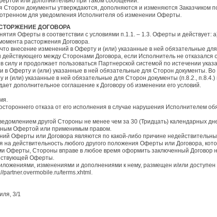
Офертой или дополнительно при таком сообщении.
я Сторон документы утверждаются, дополняются и изменяются Заказчиком п
мотренном для уведомления Исполнителя об изменении Оферты.
РАСТОРЖЕНИЕ ДОГОВОРА
инятия Оферты в соответствии с условиями п.1.1. – 1.3. Оферты и действует:
 момента расторжения Договора.
 что внесение изменений в Оферту и (или) указанные в ней обязательные дл
 действующего между Сторонами Договора, если Исполнитель не отказался о
 в силу и продолжает пользоваться Партнерской системой по истечении указ
и в Оферту и (или) указанные в ней обязательные для Сторон документы. В
 и (или) указанные в ней обязательные для Сторон документы (п.8.2., п.8.4.
ает дополнительное соглашение к Договору об изменении его условий.
мя.
ностороннего отказа от его исполнения в случае нарушения Исполнителем об
уведомлением другой Стороны не менее чем за 30 (Тридцать) календарных дн
енным Офертой или применимым правом.
жений Оферты или Договора являются по какой-либо причине недействительн
я на действительность любого другого положения Оферты или Договора, кото
иями Оферты, Стороны вправе в любое время оформить заключенный Договор н
йствующей Оферты.
риложениями, изменениями и дополнениями к нему, размещен и/или доступен
://partner.overmobile.ru/terms.xhtml.
иля, 3/1