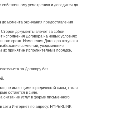
о собственному усмотрению и доводятся до
 а) до момента окончания предоставления
я Сторон документы влечет за собой
т исполнения Договора на новых условиях
анного срока. Изменения Договора вступают
о избежание сомнений, уведомление
) и их принятие Исполнителем в порядке,
язательств по Договору без
ей.
ыми, не имеющими юридической силы, такая
рые остаются в силе.
а оказание услуг в форме письменного
 в сети Интернет по адресу: HYPERLINK