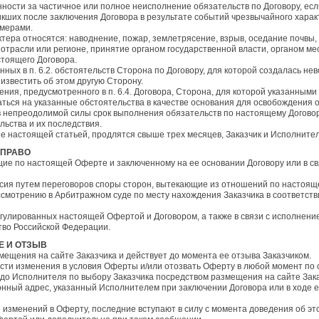
нности за частичное или полное неисполнение обязательств по Договору, ес
кших после заключения Договора в результате событий чрезвычайного харак
 мерами.
ктера относятся: наводнение, пожар, землетрясение, взрыв, оседание почвы
 отрасли или регионе, принятие органом государственной власти, органом ме
тоящего Договора.
нных в п. 6.2. обстоятельств Сторона по Договору, для которой создалась н
 известить об этом другую Сторону.
ения, предусмотренного в п. 6.4. Договора, Сторона, для которой указанны
ться на указанные обстоятельства в качестве основания для освобождения о
тв непреодолимой силы срок выполнения обязательств по настоящему Договор
льства и их последствия.
ые настоящей статьей, продлятся свыше трех месяцев, Заказчик и Исполнител
 ПРАВО
ющие по настоящей Оферте и заключенному на ее основании Договору или в св
ласия путем переговоров споры сторон, вытекающие из отношений по настоя
ассмотрению в Арбитражном суде по месту нахождения Заказчика в соответств
регулированных настоящей Офертой и Договором, а также в связи с исполнен
во Российской Федерации.
Е И ОТЗЫВ
змещения на сайте Заказчика и действует до момента ее отзыва Заказчиком.
нести изменения в условия Оферты и/или отозвать Оферту в любой момент по
до Исполнителя по выбору Заказчика посредством размещения на сайте Зака
нный адрес, указанный Исполнителем при заключении Договора или в ходе е
я изменений в Оферту, последние вступают в силу с момента доведения об эт