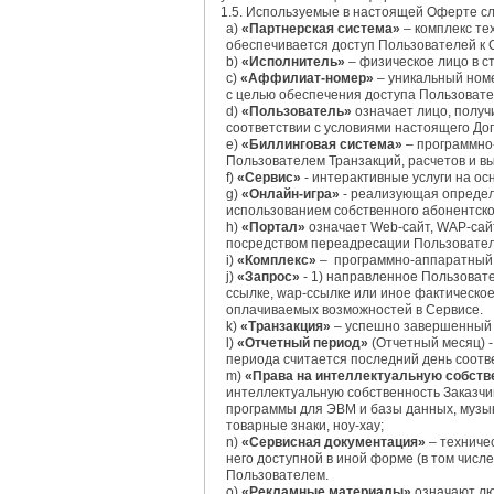
1.5. Используемые в настоящей Оферте сл
а)
«Партнерская система»
– комплекс те
обеспечивается доступ Пользователей к 
b)
«Исполнитель»
– физическое лицо в с
c)
«Аффилиат-номер»
– уникальный номе
с целью обеспечения доступа Пользовате
d)
«Пользователь»
означает лицо, получ
соответствии с условиями настоящего Д
e)
«Биллинговая система»
– программно-
Пользователем Транзакций, расчетов и в
f)
«Сервис»
- интерактивные услуги на о
g)
«Онлайн-игра»
- реализующая определе
использованием собственного абонентско
h)
«Портал»
означает Web-сайт, WAP-сайт
посредством переадресации Пользовател
i)
«Комплекс»
– программно-аппаратный к
j)
«Запрос»
- 1) направленное Пользоват
ссылке, wap-ссылке или иное фактическо
оплачиваемых возможностей в Сервисе.
k)
«Транзакция»
– успешно завершенный 
l)
«Отчетный период»
(Отчетный месяц) -
периода считается последний день соотв
m)
«Права на интеллектуальную собств
интеллектуальную собственность Заказчик
программы для ЭВМ и базы данных, музы
товарные знаки, ноу-хау;
n)
«Сервисная документация»
– техниче
него доступной в иной форме (в том числ
Пользователем.
o)
«Рекламные материалы»
означают лю