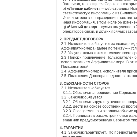
Заказчика, касающиеся Сервисов, которы
p)
«Личный кабинет»
– web-страница Исп
статистическую информацию из Биллинго
Исполнителю вознаграждения в соответст
иная информация, в том числе об измене
q)
«Чистый доход»
– сумма полученного 
операторов связи, и других прямых затра
2. ПРЕДМЕТ ДОГОВОРА
2.1. Исполнитель обязуется за вознаграж
Аффилиат-номера (далее по тексту – «Услу
2.2. Услуги оказываются в течение всего 
2.3. Поиск и привлечение Пользователей
использованием Аффилиат-номера. В отно
Пользователей.
2.4. Аффилиат-номера Исполнителя присва
2.5. Положения Договора не должны толк
3. ОБЯЗАННОСТИ СТОРОН
3.1. Исполнитель обязуется
3.1.1. Обеспечить продвижение Сервисов
3.2. Заказчик обязуется:
3.2.1. Обеспечить круглосуточное непре
3.2.2. Вести на основе собственных прог
3.2.3. Своевременно и в полном объеме 
3.2.4. Принимать к рассмотрению все жа
email или предусмотренную Сервисом тик
4. ГАРАНТИИ
4.1. Заказчик гарантирует, что предоста