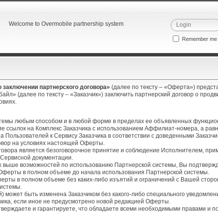
Welcome to Overmobile partnership system
Remember m
 заключении партнерского договора»
(далее по тексту – «Оферта») предс
айл» (далее по тексту – «Заказчик») заключить партнерский договор о прод
ловиях.
стемы любым способом и в любой форме в пределах ее объявленных функцио
ие ссылок на Комплекс Заказчика с использованием Аффилиат-номера, а рав
а Пользователей к Сервису Заказчика в соответствии с доведенными Заказч
вор на условиях настоящей Оферты.
оговора является безоговорочное принятие и соблюдение Исполнителем, при
 Сервисной документации.
х выше возможностей по использованию Партнерской системы, Вы подтвержд
 Оферты в полном объеме до начала использования Партнерской системы.
ерты в полном объеме без каких-либо изъятий и ограничений с Вашей сторо
системы.
ей) может быть изменена Заказчиком без какого-либо специального уведомле
чика, если иное не предусмотрено новой редакцией Оферты.
тверждаете и гарантируете, что обладаете всеми необходимыми правами и п