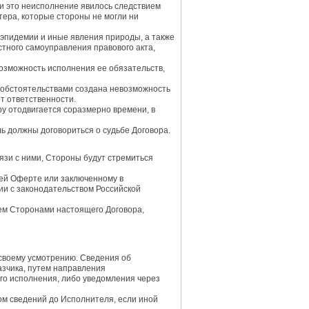
ли это неисполнение явилось следствием
тера, которые стороны не могли ни
, эпидемии и иные явления природы, а также
стного самоуправления правового акта,
евозможность исполнения ее обязательств,
ми обстоятельствами создана невозможность
т ответственности.
у отодвигается соразмерно времени, в
ь должны договориться о судьбе Договора.
язи с ними, Стороны будут стремиться
щей Оферте или заключенному в
ии с законодательством Российской
ием Сторонами настоящего Договора,
 своему усмотрению. Сведения об
зчика, путем направления
го исполнения, либо уведомления через
ом сведений до Исполнителя, если иной