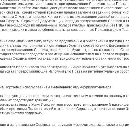
е Исполнитель может использовать при продвижении Сервисов через Портал
олнителя на сайте Заказчика, доступная после авторизации с использовани
вой системы, среди которой возможно предоставление сведений о сумме Чи
вующем Отчетном периоде. Кроме того, с использованием данной страницы 
нии Оферты, Сервисной документации, порядка предоставления Сервиса и т.
Заказчиком дохода по оплаченным Пользователями Транзакциям, без НДС, з
т, возникающих в связи со сбором платы за совершенные Пользователем Тра
дение оказывать Заказчику услуги по продвижению и обеспечению доступа По
ги»), а Заказчик принимать и оплачивать Услуги в соответствии с Договором
срока предоставления Сервиса, если иное не будет отдельно согласовано Сто
 осуществляется посредством размещения Исполнителем на Портале информац
шении Сервиса могут устанавливаться дополнительные ограничения по терр
ивается Исполнителю при регистрации Личного кабинета и указывается на е
оваться как предоставляющие Исполнителю Права на интеллектуальную собст
 на Портале с использованием выделенного ему Аффилиат-номера.
рывное функционирование Комплекса, за исключением времени на плановую т
раммных средств учет Транзакций;
производить оплату Услуг Исполнителя в соответствии с разделом 5 настоящ
лобы и претензии Пользователей в отношении Сервисов, возникших по вине З
етную систему поддержки.
вление и использование Сервиса не нарушают исключительных, а также иных