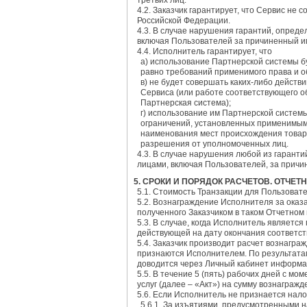
третьих лиц.
4.2. Заказчик гарантирует, что Сервис н
Российской Федерации.
4.3. В случае нарушения гарантий, опреде
включая Пользователей за причиненный им
4.4. Исполнитель гарантирует, что
a) использование Партнерской системы б
равно требований применимого права и о
в) не будет совершать каких-либо дейст
Сервиса (или работе соответствующего о
Партнерская система);
г) использование им Партнерской систем
ограничений, установленных применимым 
наименования мест происхождения товар
разрешения от уполномоченных лиц.
4.3. В случае нарушения любой из гарант
лицами, включая Пользователей, за причи
5. СРОКИ И ПОРЯДОК РАСЧЕТОВ. ОТЧЕТ
5.1. Стоимость Транзакции для Пользоват
5.2. Вознаграждение Исполнителя за оказа
полученного Заказчиком в таком Отчетном
5.3. В случае, когда Исполнитель являет
действующей на дату окончания соответст
5.4. Заказчик производит расчет вознагр
признаются Исполнителем. По результатам
доводится через Личный кабинет информа
5.5. В течение 5 (пять) рабочих дней с м
услуг (далее – «Акт») на сумму вознаграж
5.6. Если Исполнитель не признается на
5.6.1. За изъятиями, предусмотренными н