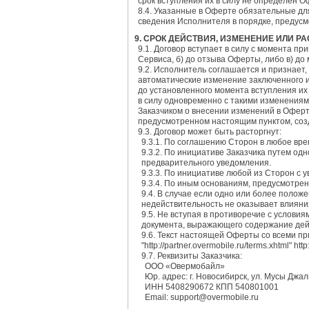
срок вступления их в силу не определен 
8.4. Указанные в Оферте обязательные дл
сведения Исполнителя в порядке, предус
9. СРОК ДЕЙСТВИЯ, ИЗМЕНЕНИЕ ИЛИ 
9.1. Договор вступает в силу с момента пр
Сервиса, б) до отзыва Оферты, либо в) до
9.2. Исполнитель соглашается и признает,
автоматические изменение заключенного и
до установленного момента вступления их
в силу одновременно с такими изменениям
Заказчиком о внесении изменений в Оферту
предусмотренном настоящим пунктом, созд
9.3. Договор может быть расторгнут:
9.3.1. По соглашению Сторон в любое вре
9.3.2. По инициативе Заказчика путем од
предварительного уведомления.
9.3.3. По инициативе любой из Сторон с 
9.3.4. По иным основаниям, предусмотр
9.4. В случае если одно или более поло
недействительность не оказывает влияни
9.5. Не вступая в противоречие с услов
документа, выражающего содержание де
9.6. Текст настоящей Оферты со всеми п
"http://partner.overmobile.ru/terms.xhtml" http
9.7. Реквизиты Заказчика:
ООО «Овермобайл»
Юр. адрес: г. Новосибирск, ул. Мусы Джал
ИНН 5408290672 КПП 540801001
Email: support@overmobile.ru