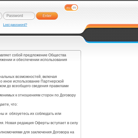
RU
EN
e
Lost password?
тавляет собой предложение Общества
вижении и обеспечении использования
нальных возможностей, включая
но иное использование Партнерской
иком до всеобщего сведения правилами
менимых к отношениям сторон по Договору
аете, что:
ны и обязуетесь их соблюдать или
ния. Новая редакция Оферты вступает в силу
олномочиями для заключения Договора на