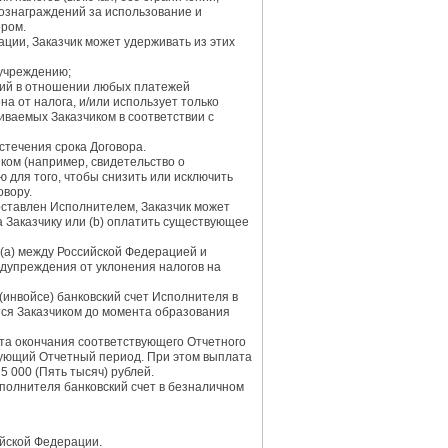
 вознаграждений за использование и
ором.
ции, Заказчик может удерживать из этих
учреждению;
ний в отношении любых платежей
а от налога, и/или использует только
иваемых Заказчиком в соответствии с
стечения срока Договора.
ком (например, свидетельство о
 для того, чтобы снизить или исключить
овору.
оставлен Исполнителем, Заказчик может
 Заказчику или (b) оплатить существующее
(a) между Российской Федерацией и
едупреждения от уклонения налогов на
(инвойсе) банковский счет Исполнителя в
тся Заказчиком до момента образования
нта окончания соответствующего Отчетного
твующий Отчетный период. При этом выплата
 000 (Пять тысяч) рублей.
полнителя банковский счет в безналичном
ийской Федерации.