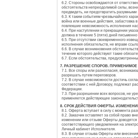
6.2. Стороны освобождаются от ответстве
обстоятельств непреодолимой силы, возни
предвидеть, ни предотвратить разумными
6.3. К таким событиям чрезвычайного хара
война или военные действия, забастовка в
повлекшие невозможность исполнения нас
6.4. При наступлении и прекращении указа
должна в течение 5 (пяти) дней письменно
6.5. При отсутствии своевременного извещ
исполнения обязательств, не вправе ссыла
6.6. В случае возникновения обстоятельс
течение которого действуют такие обязате
6.7. Если обстоятельства, предусмотренн
7. РАЗРЕШЕНИЕ СПОРОВ. ПРИМЕНИМОЕ
7.1. Все споры или разногласия, возника
разрешать путем переговоров.
7.2. В случае невозможности достичь сог
соответствии с ней Договору, подлежат р
Федерации.
7.3. При разрешении всех вопросов, не у
применяется действующее законодательст
8. СРОК ДЕЙСТВИЯ ОФЕРТЫ. ИЗМЕНЕНИ
8.1. Оферта вступает в силу с момента ра
8.2. Заказчик оставляет за собой право в
изменении или отзыве Оферты доводятся 
соответствующего уведомления на электро
Личный кабинет Исполнителя.
8.3. В случае отзыва Оферты или внесени