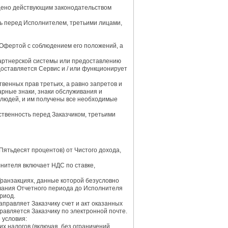
ещено действующим законодательством
ть перед Исполнителем, третьими лицами,
Офертой с соблюдением его положений, а
Партнерской системы или предоставлению
оставляется Сервис и / или функционирует
венных прав третьих, а равно запретов и
арные знаки, знаки обслуживания и
людей, и им получены все необходимые
ственность перед Заказчиком, третьими
Пятьдесят процентов) от Чистого дохода,
лнителя включает НДС по ставке,
Транзакциях, данные которой безусловно
нчания Отчетного периода до Исполнителя
риод.
аправляет Заказчику счет и акт оказанных
равляется Заказчику по электронной почте.
 условия:
х налогов (включая, без ограничений,