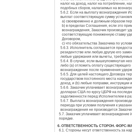
налог на доход, налог на потребление, на
подобных сборов, налагаемых на вознагр
5.6.2. Если на выплату вознаграждения 
выплат соответствующую сумму установле
а) своевременно и должным образом пе
b) в пределах Соглашения, если это пр
вознаграждения, Заказчик производит уд
соответствующую пониженную ставку уде
Договором,
c) что обязательства Заказчика по усло
5.6.3. Исполнитель соглашается предост
резидентстве или любую другую его замен
любые удержания или вычеты, требуемые
5.6.4. В случае, если вышеупомянутая не
либо (а) отложить оплату существующего 
вознаграждение после применения удерж
5.6.5. Для целей настоящего Договора т
государством постоянного места нахожде
доход, и (b) любые поправки, инструкции
5.6.6. Заказчик уплачивает вознагражден
долларах США по курсу ЦБРФ на последни
задолженности перед Исполнителем в ра
5.6.7. Выплата вознаграждения производ
периода при условии получения к указан
вознаграждения не производится Заказчи
5.7. Заказчик уплачивает вознаграждение
порядке.
6. ОТВЕТСТВЕННОСТЬ СТОРОН. ФОРС-
6.1. Стороны несут ответственность за на