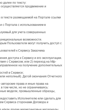
 далее по тексту:
м осуществляется продвижение и
я в тексте размещаемой на Портале ссылки
и с Портала с использованием в
льзуемый для учета совершенных
функциональные возможности.
рым Пользователи могут получить доступ с
зователей к Сервису Заказчика
ния доступа к Сервису и его эксплуатации.
я с Сервисом; или 2) переход на http-
 направленное на получение дополнительных
стей в Сервисе;
 или неполный). Датой окончания Отчетного
авторские права и иные права на
 том числе, но не ограничиваясь:
езные модели, промышленные образцы,
предоставить Исполнителю или сделать для
ием Сервиса сторонами Договора и
 и/или другие маркетинговые материалы