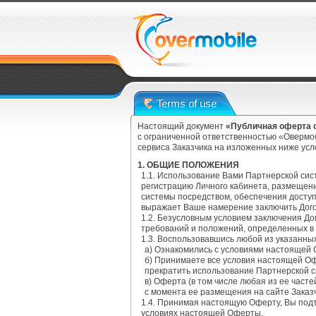
Terms of use
Настоящий документ
«Публичная оферта о
с ограниченной ответственностью «Овермоб
сервиса Заказчика на изложенных ниже ус
1. ОБЩИЕ ПОЛОЖЕНИЯ
1.1. Использование Вами Партнерской си
регистрацию Личного кабинета, размещен
системы посредством, обеспечения доступ
выражает Ваше намерение заключить Дого
1.2. Безусловным условием заключения Д
требований и положений, определенных в
1.3. Воспользовавшись любой из указанны
а) Ознакомились с условиями настоящей
б) Принимаете все условия настоящей Оф
прекратить использование Партнерской 
в) Оферта (в том числе любая из ее част
с момента ее размещения на сайте Заказ
1.4. Принимая настоящую Оферту, Вы под
условиях настоящей Оферты.