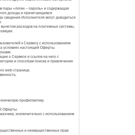
;
ем пары «логин – пароль» и содержащая
стого дохода и причитающемся
до сведения Исполнителя могут доводиться
п.
а вычетом расходов на платежные системы,
нзакции.
льзователей к Сервису с использованием
 на условиях настоящей Оферты.
ронами.
ии о Сервисе и ссылок на него с
итории и способам поиска и привлечения
го web-странице.
венность.
ехническую профилактику.
ей Оферты.
аказчика, исключительно с использованием
 имущественных и неимущественных прав