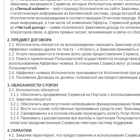
Заказчика, касающиеся Сервисов, которые Исполнитель может использ
p)
«Личный кабинет»
– web-страница Исполнителя на сайте Заказчика,
статистическую информацию из Биллинговой системы, среди которой 
Исполнителю вознаграждения в соответствующем Отчетном периоде. Кр
иная информация, в том числе об изменении Оферты, Сервисной докум
q)
«Чистый доход»
– сумма полученного Заказчиком дохода по оплаче
операторов связи, и других прямых затрат, возникающих в связи со с
2. ПРЕДМЕТ ДОГОВОРА
2.1. Исполнитель обязуется за вознаграждение оказывать Заказчику ус
Аффилиат-номера (далее по тексту – «Услуги»), а Заказчик принимать и
2.2. Услуги оказываются в течение всего срока предоставления Сервиса
2.3. Поиск и привлечение Пользователей осуществляется посредством
использованием Аффилиат-номера. В отношении Сервиса могут устанав
Пользователей.
2.4. Аффилиат-номера Исполнителя присваивается Исполнителю при рег
2.5. Положения Договора не должны толковаться как предоставляющие
3. ОБЯЗАННОСТИ СТОРОН
3.1. Исполнитель обязуется
3.1.1. Обеспечить продвижение Сервисов на Портале с использовани
3.2. Заказчик обязуется:
3.2.1. Обеспечить круглосуточное непрерывное функционирование Ком
3.2.2. Вести на основе собственных программных средств учет Транзакц
3.2.3. Своевременно и в полном объеме производить оплату Услуг Исп
3.2.4. Принимать к рассмотрению все жалобы и претензии Пользовател
email или предусмотренную Сервисом тикетную систему поддержки.
4. ГАРАНТИИ
4.1. Заказчик гарантирует, что предоставление и использование Серв