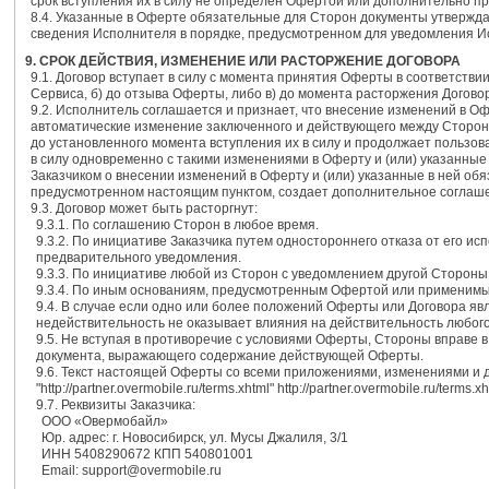
срок вступления их в силу не определен Офертой или дополнительно п
8.4. Указанные в Оферте обязательные для Сторон документы утвержда
сведения Исполнителя в порядке, предусмотренном для уведомления 
9. СРОК ДЕЙСТВИЯ, ИЗМЕНЕНИЕ ИЛИ РАСТОРЖЕНИЕ ДОГОВОРА
9.1. Договор вступает в силу с момента принятия Оферты в соответствии
Сервиса, б) до отзыва Оферты, либо в) до момента расторжения Догово
9.2. Исполнитель соглашается и признает, что внесение изменений в О
автоматические изменение заключенного и действующего между Сторона
до установленного момента вступления их в силу и продолжает пользов
в силу одновременно с такими изменениями в Оферту и (или) указанны
Заказчиком о внесении изменений в Оферту и (или) указанные в ней обяз
предусмотренном настоящим пунктом, создает дополнительное соглашен
9.3. Договор может быть расторгнут:
9.3.1. По соглашению Сторон в любое время.
9.3.2. По инициативе Заказчика путем одностороннего отказа от его и
предварительного уведомления.
9.3.3. По инициативе любой из Сторон с уведомлением другой Стороны 
9.3.4. По иным основаниям, предусмотренным Офертой или применимы
9.4. В случае если одно или более положений Оферты или Договора я
недействительность не оказывает влияния на действительность любого
9.5. Не вступая в противоречие с условиями Оферты, Стороны вправе 
документа, выражающего содержание действующей Оферты.
9.6. Текст настоящей Оферты со всеми приложениями, изменениями и 
"http://partner.overmobile.ru/terms.xhtml" http://partner.overmobile.ru/terms.xh
9.7. Реквизиты Заказчика:
ООО «Овермобайл»
Юр. адрес: г. Новосибирск, ул. Мусы Джалиля, 3/1
ИНН 5408290672 КПП 540801001
Email: support@overmobile.ru