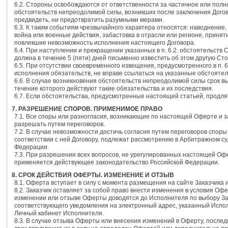
6.2. Стороны освобождаются от ответственности за частичное или полн
обстоятельств непреодолимой силы, возникших после заключения Догов
предвидеть, ни предотвратить разумными мерами.
6.3. К таким событиям чрезвычайного характера относятся: наводнение,
война или военные действия, забастовка в отрасли или регионе, принят
повлекшие невозможность исполнения настоящего Договора.
6.4. При наступлении и прекращении указанных в п. 6.2. обстоятельств
должна в течение 5 (пяти) дней письменно известить об этом другую Сто
6.5. При отсутствии своевременного извещения, предусмотренного в п. 
исполнения обязательств, не вправе ссылаться на указанные обстоятел
6.6. В случае возникновения обстоятельств непреодолимой силы срок в
течение которого действуют такие обязательства и их последствия.
6.7. Если обстоятельства, предусмотренные настоящей статьей, продля
7. РАЗРЕШЕНИЕ СПОРОВ. ПРИМЕНИМОЕ ПРАВО
7.1. Все споры или разногласия, возникающие по настоящей Оферте и з
разрешать путем переговоров.
7.2. В случае невозможности достичь согласия путем переговоров спо
соответствии с ней Договору, подлежат рассмотрению в Арбитражном су
Федерации.
7.3. При разрешении всех вопросов, не урегулированных настоящей Офе
применяется действующее законодательство Российской Федерации.
8. СРОК ДЕЙСТВИЯ ОФЕРТЫ. ИЗМЕНЕНИЕ И ОТЗЫВ
8.1. Оферта вступает в силу с момента размещения на сайте Заказчика 
8.2. Заказчик оставляет за собой право внести изменения в условия О
изменении или отзыве Оферты доводятся до Исполнителя по выбору За
соответствующего уведомления на электронный адрес, указанный Испол
Личный кабинет Исполнителя.
8.3. В случае отзыва Оферты или внесения изменений в Оферту, послед