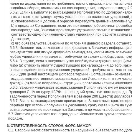
налог на доход, налог на потребление, налог с продаж, налог на испол
подобных сборов, налагаемых на вознаграждение, полученное каждой С
5.6.2. Если на выплату вознаграждения Исполнителю по Договору нало
выплат соответствующую сумму установленных налоговых удержаний, п
а) своевременно и должным образом переводить данные налоговые у
b) в пределах Соглашения, если это применимо, обеспечивать освоб
вознаграждения, Заказчик производит удержание только в отношении то
соответствующую пониженную ставку удержания при расчете суммы выч
Договором,
c) что обязательства Заказчика по условиям данного раздела останутс
5.6.3. Исполнитель соглашается предоставлять Заказчику информацию
резидентстве или любую другую его замену), так, чтобы иметь возможн
любые удержания или вычеты, требуемые по закону с любых сумм, по
5.6.4. В случае, если вышеупомянутая необходимая документация (или
либо (а) отложить оплату существующего вознаграждения до того, как
вознаграждение после применения удержаний, требуемых согласно пр
5.6.5. Для целей настоящего Договора термин «Соглашение» означает
государством постоянного места нахождения Исполнителя, в том числ
доход, и (b) любые поправки, инструкции и протоколы к таким конвенци
5.6.6. Заказчик уплачивает вознаграждение Исполнителю путем перечис
долларах США по курсу ЦБРФ на последний день отчетного периода. П
задолженности перед Исполнителем в размере 200 (Двести) долларов
5.6.7. Выплата вознаграждения производится Заказчиком в срок, не п
периода при условии получения к указанному сроку счета и Акта на с
вознаграждения не производится Заказчиком до момента образования 
5.7. Заказчик уплачивает вознаграждение Исполнителю путем перечисле
порядке.
6. ОТВЕТСТВЕННОСТЬ СТОРОН. ФОРС-МАЖОР
6.1. Стороны несут ответственность за нарушение обязательств по Дог