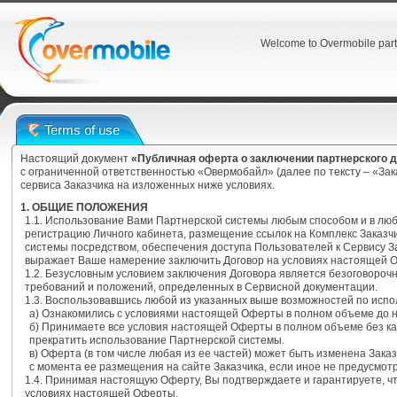
Welcome to Overmobile part
Terms of use
Настоящий документ
«Публичная оферта о заключении партнерского 
с ограниченной ответственностью «Овермобайл» (далее по тексту – «За
сервиса Заказчика на изложенных ниже условиях.
1. ОБЩИЕ ПОЛОЖЕНИЯ
1.1. Использование Вами Партнерской системы любым способом и в лю
регистрацию Личного кабинета, размещение ссылок на Комплекс Заказч
системы посредством, обеспечения доступа Пользователей к Сервису З
выражает Ваше намерение заключить Договор на условиях настоящей 
1.2. Безусловным условием заключения Договора является безоговоро
требований и положений, определенных в Сервисной документации.
1.3. Воспользовавшись любой из указанных выше возможностей по испо
а) Ознакомились с условиями настоящей Оферты в полном объеме до 
б) Принимаете все условия настоящей Оферты в полном объеме без ка
прекратить использование Партнерской системы.
в) Оферта (в том числе любая из ее частей) может быть изменена Зака
с момента ее размещения на сайте Заказчика, если иное не предусмо
1.4. Принимая настоящую Оферту, Вы подтверждаете и гарантируете, 
условиях настоящей Оферты.