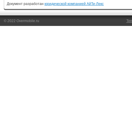
Документ разработан
юридической компанией АйТи-Лекс
© 2022 Overmobile.ru
Ter