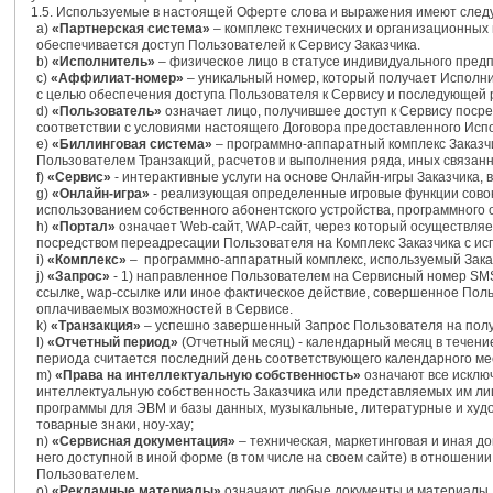
1.5. Используемые в настоящей Оферте слова и выражения имеют следу
а)
«Партнерская система»
– комплекс технических и организационных
обеспечивается доступ Пользователей к Сервису Заказчика.
b)
«Исполнитель»
– физическое лицо в статусе индивидуального пред
c)
«Аффилиат-номер»
– уникальный номер, который получает Исполни
с целью обеспечения доступа Пользователя к Сервису и последующей 
d)
«Пользователь»
означает лицо, получившее доступ к Сервису посре
соответствии с условиями настоящего Договора предоставленного Ис
e)
«Биллинговая система»
– программно-аппаратный комплекс Заказчи
Пользователем Транзакций, расчетов и выполнения ряда, иных связанн
f)
«Сервис»
- интерактивные услуги на основе Онлайн-игры Заказчика
g)
«Онлайн-игра»
- реализующая определенные игровые функции совоку
использованием собственного абонентского устройства, программного 
h)
«Портал»
означает Web-сайт, WAP-сайт, через который осуществляе
посредством переадресации Пользователя на Комплекс Заказчика с и
i)
«Комплекс»
– программно-аппаратный комплекс, используемый Заказч
j)
«Запрос»
- 1) направленное Пользователем на Сервисный номер SMS-
ссылке, wap-ссылке или иное фактическое действие, совершенное Пол
оплачиваемых возможностей в Сервисе.
k)
«Транзакция»
– успешно завершенный Запрос Пользователя на полу
l)
«Отчетный период»
(Отчетный месяц) - календарный месяц в течени
периода считается последний день соответствующего календарного ме
m)
«Права на интеллектуальную собственность»
означают все исклю
интеллектуальную собственность Заказчика или представляемых им лиц,
программы для ЭВМ и базы данных, музыкальные, литературные и ху
товарные знаки, ноу-хау;
n)
«Сервисная документация»
– техническая, маркетинговая и иная д
него доступной в иной форме (в том числе на своем сайте) в отношени
Пользователем.
o)
«Рекламные материалы»
означают любые документы и материалы, 