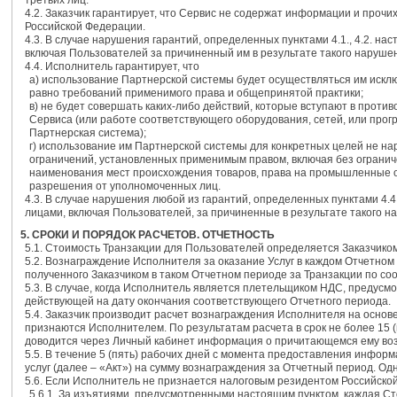
третьих лиц.
4.2. Заказчик гарантирует, что Сервис не содержат информации и про
Российской Федерации.
4.3. В случае нарушения гарантий, определенных пунктами 4.1., 4.2. н
включая Пользователей за причиненный им в результате такого наруше
4.4. Исполнитель гарантирует, что
a) использование Партнерской системы будет осуществляться им иск
равно требований применимого права и общепринятой практики;
в) не будет совершать каких-либо действий, которые вступают в про
Сервиса (или работе соответствующего оборудования, сетей, или прог
Партнерская система);
г) использование им Партнерской системы для конкретных целей не н
ограничений, установленных применимым правом, включая без ограниче
наименования мест происхождения товаров, права на промышленные о
разрешения от уполномоченных лиц.
4.3. В случае нарушения любой из гарантий, определенных пунктами 4.
лицами, включая Пользователей, за причиненные в результате такого н
5. СРОКИ И ПОРЯДОК РАСЧЕТОВ. ОТЧЕТНОСТЬ
5.1. Стоимость Транзакции для Пользователей определяется Заказчико
5.2. Вознаграждение Исполнителя за оказание Услуг в каждом Отчетном
полученного Заказчиком в таком Отчетном периоде за Транзакции по со
5.3. В случае, когда Исполнитель является плетельщиком НДС, предусм
действующей на дату окончания соответствующего Отчетного периода.
5.4. Заказчик производит расчет вознаграждения Исполнителя на осно
признаются Исполнителем. По результатам расчета в срок не более 15
доводится через Личный кабинет информация о причитающемся ему во
5.5. В течение 5 (пять) рабочих дней с момента предоставления информ
услуг (далее – «Акт») на сумму вознаграждения за Отчетный период. Од
5.6. Если Исполнитель не признается налоговым резидентом Российск
5.6.1. За изъятиями, предусмотренными настоящим пунктом, каждая Сто