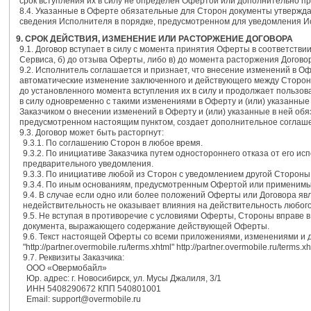
срок вступления их в силу не определен Офертой или дополнительно п
8.4. Указанные в Оферте обязательные для Сторон документы утвержда
сведения Исполнителя в порядке, предусмотренном для уведомления 
9. СРОК ДЕЙСТВИЯ, ИЗМЕНЕНИЕ ИЛИ РАСТОРЖЕНИЕ ДОГОВОРА
9.1. Договор вступает в силу с момента принятия Оферты в соответствии
Сервиса, б) до отзыва Оферты, либо в) до момента расторжения Догово
9.2. Исполнитель соглашается и признает, что внесение изменений в О
автоматические изменение заключенного и действующего между Сторона
до установленного момента вступления их в силу и продолжает пользов
в силу одновременно с такими изменениями в Оферту и (или) указанны
Заказчиком о внесении изменений в Оферту и (или) указанные в ней обяз
предусмотренном настоящим пунктом, создает дополнительное соглашен
9.3. Договор может быть расторгнут:
9.3.1. По соглашению Сторон в любое время.
9.3.2. По инициативе Заказчика путем одностороннего отказа от его и
предварительного уведомления.
9.3.3. По инициативе любой из Сторон с уведомлением другой Стороны 
9.3.4. По иным основаниям, предусмотренным Офертой или применимы
9.4. В случае если одно или более положений Оферты или Договора я
недействительность не оказывает влияния на действительность любого
9.5. Не вступая в противоречие с условиями Оферты, Стороны вправе 
документа, выражающего содержание действующей Оферты.
9.6. Текст настоящей Оферты со всеми приложениями, изменениями и 
"http://partner.overmobile.ru/terms.xhtml" http://partner.overmobile.ru/terms.xh
9.7. Реквизиты Заказчика:
ООО «Овермобайл»
Юр. адрес: г. Новосибирск, ул. Мусы Джалиля, 3/1
ИНН 5408290672 КПП 540801001
Email: support@overmobile.ru