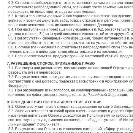
6.2. Стороны освобождаются от ответственности за частичное или полн
обстоятельств непреодолимой силы, возникших после заключения Догов
предвидеть, ни предотвратить разумными мерами.
6.3. К таким событиям чрезвычайного характера относятся: наводнение,
война или военные действия, забастовка в отрасли или регионе, принят
повлекшие невозможность исполнения настоящего Договора.
6.4. При наступлении и прекращении указанных в п. 6.2. обстоятельств
должна в течение 5 (пяти) дней письменно известить об этом другую Сто
6.5. При отсутствии своевременного извещения, предусмотренного в п. 
исполнения обязательств, не вправе ссылаться на указанные обстоятел
6.6. В случае возникновения обстоятельств непреодолимой силы срок в
течение которого действуют такие обязательства и их последствия.
6.7. Если обстоятельства, предусмотренные настоящей статьей, продля
7. РАЗРЕШЕНИЕ СПОРОВ. ПРИМЕНИМОЕ ПРАВО
7.1. Все споры или разногласия, возникающие по настоящей Оферте и з
разрешать путем переговоров.
7.2. В случае невозможности достичь согласия путем переговоров спо
соответствии с ней Договору, подлежат рассмотрению в Арбитражном су
Федерации.
7.3. При разрешении всех вопросов, не урегулированных настоящей Офе
применяется действующее законодательство Российской Федерации.
8. СРОК ДЕЙСТВИЯ ОФЕРТЫ. ИЗМЕНЕНИЕ И ОТЗЫВ
8.1. Оферта вступает в силу с момента размещения на сайте Заказчика 
8.2. Заказчик оставляет за собой право внести изменения в условия О
изменении или отзыве Оферты доводятся до Исполнителя по выбору За
соответствующего уведомления на электронный адрес, указанный Испол
Личный кабинет Исполнителя.
8.3. В случае отзыва Оферты или внесения изменений в Оферту, послед