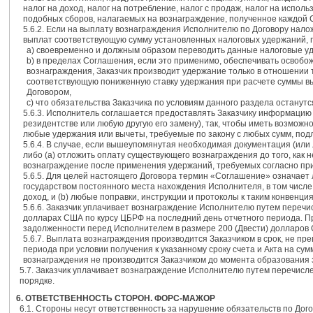
налог на доход, налог на потребление, налог с продаж, налог на испол
подобных сборов, налагаемых на вознаграждение, полученное каждой С
5.6.2. Если на выплату вознаграждения Исполнителю по Договору нало
выплат соответствующую сумму установленных налоговых удержаний, п
а) своевременно и должным образом переводить данные налоговые у
b) в пределах Соглашения, если это применимо, обеспечивать освоб
вознаграждения, Заказчик производит удержание только в отношении то
соответствующую пониженную ставку удержания при расчете суммы выч
Договором,
c) что обязательства Заказчика по условиям данного раздела останутс
5.6.3. Исполнитель соглашается предоставлять Заказчику информацию
резидентстве или любую другую его замену), так, чтобы иметь возможн
любые удержания или вычеты, требуемые по закону с любых сумм, по
5.6.4. В случае, если вышеупомянутая необходимая документация (или
либо (а) отложить оплату существующего вознаграждения до того, как
вознаграждение после применения удержаний, требуемых согласно пр
5.6.5. Для целей настоящего Договора термин «Соглашение» означает
государством постоянного места нахождения Исполнителя, в том числ
доход, и (b) любые поправки, инструкции и протоколы к таким конвенци
5.6.6. Заказчик уплачивает вознаграждение Исполнителю путем перечис
долларах США по курсу ЦБРФ на последний день отчетного периода. П
задолженности перед Исполнителем в размере 200 (Двести) долларов
5.6.7. Выплата вознаграждения производится Заказчиком в срок, не п
периода при условии получения к указанному сроку счета и Акта на с
вознаграждения не производится Заказчиком до момента образования 
5.7. Заказчик уплачивает вознаграждение Исполнителю путем перечисле
порядке.
6. ОТВЕТСТВЕННОСТЬ СТОРОН. ФОРС-МАЖОР
6.1. Стороны несут ответственность за нарушение обязательств по Дог