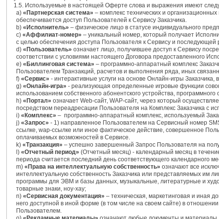
1.5. Используемые в настоящей Оферте слова и выражения имеют следу
а)
«Партнерская система»
– комплекс технических и организационных
обеспечивается доступ Пользователей к Сервису Заказчика.
b)
«Исполнитель»
– физическое лицо в статусе индивидуального пред
c)
«Аффилиат-номер»
– уникальный номер, который получает Исполни
с целью обеспечения доступа Пользователя к Сервису и последующей 
d)
«Пользователь»
означает лицо, получившее доступ к Сервису посре
соответствии с условиями настоящего Договора предоставленного Ис
e)
«Биллинговая система»
– программно-аппаратный комплекс Заказчи
Пользователем Транзакций, расчетов и выполнения ряда, иных связанн
f)
«Сервис»
- интерактивные услуги на основе Онлайн-игры Заказчика
g)
«Онлайн-игра»
- реализующая определенные игровые функции совоку
использованием собственного абонентского устройства, программного 
h)
«Портал»
означает Web-сайт, WAP-сайт, через который осуществляе
посредством переадресации Пользователя на Комплекс Заказчика с и
i)
«Комплекс»
– программно-аппаратный комплекс, используемый Заказч
j)
«Запрос»
- 1) направленное Пользователем на Сервисный номер SMS-
ссылке, wap-ссылке или иное фактическое действие, совершенное Пол
оплачиваемых возможностей в Сервисе.
k)
«Транзакция»
– успешно завершенный Запрос Пользователя на полу
l)
«Отчетный период»
(Отчетный месяц) - календарный месяц в течени
периода считается последний день соответствующего календарного ме
m)
«Права на интеллектуальную собственность»
означают все исклю
интеллектуальную собственность Заказчика или представляемых им лиц,
программы для ЭВМ и базы данных, музыкальные, литературные и ху
товарные знаки, ноу-хау;
n)
«Сервисная документация»
– техническая, маркетинговая и иная д
него доступной в иной форме (в том числе на своем сайте) в отношени
Пользователем.
o)
«Рекламные материалы»
означают любые документы и материалы, 