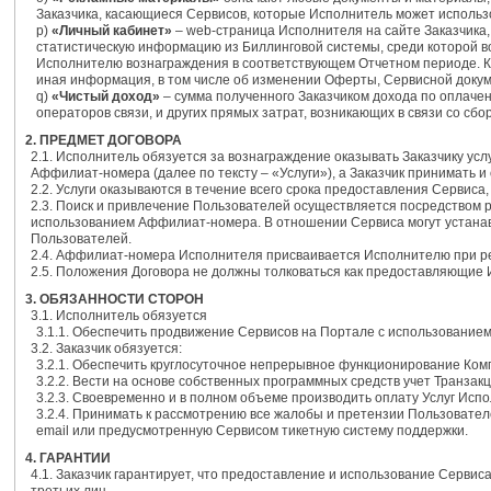
Заказчика, касающиеся Сервисов, которые Исполнитель может использ
p)
«Личный кабинет»
– web-страница Исполнителя на сайте Заказчика,
статистическую информацию из Биллинговой системы, среди которой 
Исполнителю вознаграждения в соответствующем Отчетном периоде. Кр
иная информация, в том числе об изменении Оферты, Сервисной докум
q)
«Чистый доход»
– сумма полученного Заказчиком дохода по оплаче
операторов связи, и других прямых затрат, возникающих в связи со с
2. ПРЕДМЕТ ДОГОВОРА
2.1. Исполнитель обязуется за вознаграждение оказывать Заказчику ус
Аффилиат-номера (далее по тексту – «Услуги»), а Заказчик принимать и
2.2. Услуги оказываются в течение всего срока предоставления Сервиса
2.3. Поиск и привлечение Пользователей осуществляется посредством
использованием Аффилиат-номера. В отношении Сервиса могут устанав
Пользователей.
2.4. Аффилиат-номера Исполнителя присваивается Исполнителю при рег
2.5. Положения Договора не должны толковаться как предоставляющие
3. ОБЯЗАННОСТИ СТОРОН
3.1. Исполнитель обязуется
3.1.1. Обеспечить продвижение Сервисов на Портале с использовани
3.2. Заказчик обязуется:
3.2.1. Обеспечить круглосуточное непрерывное функционирование Ком
3.2.2. Вести на основе собственных программных средств учет Транзакц
3.2.3. Своевременно и в полном объеме производить оплату Услуг Исп
3.2.4. Принимать к рассмотрению все жалобы и претензии Пользовател
email или предусмотренную Сервисом тикетную систему поддержки.
4. ГАРАНТИИ
4.1. Заказчик гарантирует, что предоставление и использование Серв