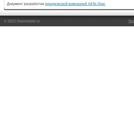
Документ разработан
юридической компанией АйТи-Лекс
© 2022 Overmobile.ru
Ter