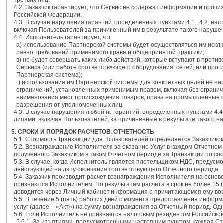
третьих лиц.
4.2. Заказчик гарантирует, что Сервис не содержат информации и про
Российской Федерации.
4.3. В случае нарушения гарантий, определенных пунктами 4.1., 4.2. н
включая Пользователей за причиненный им в результате такого наруше
4.4. Исполнитель гарантирует, что
a) использование Партнерской системы будет осуществляться им иск
равно требований применимого права и общепринятой практики;
в) не будет совершать каких-либо действий, которые вступают в про
Сервиса (или работе соответствующего оборудования, сетей, или прог
Партнерская система);
г) использование им Партнерской системы для конкретных целей не н
ограничений, установленных применимым правом, включая без ограниче
наименования мест происхождения товаров, права на промышленные о
разрешения от уполномоченных лиц.
4.3. В случае нарушения любой из гарантий, определенных пунктами 4.
лицами, включая Пользователей, за причиненные в результате такого н
5. СРОКИ И ПОРЯДОК РАСЧЕТОВ. ОТЧЕТНОСТЬ
5.1. Стоимость Транзакции для Пользователей определяется Заказчико
5.2. Вознаграждение Исполнителя за оказание Услуг в каждом Отчетном
полученного Заказчиком в таком Отчетном периоде за Транзакции по со
5.3. В случае, когда Исполнитель является плетельщиком НДС, предусм
действующей на дату окончания соответствующего Отчетного периода.
5.4. Заказчик производит расчет вознаграждения Исполнителя на осно
признаются Исполнителем. По результатам расчета в срок не более 15
доводится через Личный кабинет информация о причитающемся ему во
5.5. В течение 5 (пять) рабочих дней с момента предоставления информ
услуг (далее – «Акт») на сумму вознаграждения за Отчетный период. Од
5.6. Если Исполнитель не признается налоговым резидентом Российск
5.6.1. За изъятиями, предусмотренными настоящим пунктом, каждая Сто