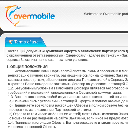
Welcome to Overmobile part
Terms of use
Настоящий документ
«Публичная оферта о заключении партнерского 
с ограниченной ответственностью «Овермобайл» (далее по тексту – «За
сервиса Заказчика на изложенных ниже условиях.
1. ОБЩИЕ ПОЛОЖЕНИЯ
1.1. Использование Вами Партнерской системы любым способом и в лю
регистрацию Личного кабинета, размещение ссылок на Комплекс Заказч
системы посредством, обеспечения доступа Пользователей к Сервису З
выражает Ваше намерение заключить Договор на условиях настоящей 
1.2. Безусловным условием заключения Договора является безоговоро
требований и положений, определенных в Сервисной документации.
1.3. Воспользовавшись любой из указанных выше возможностей по испо
а) Ознакомились с условиями настоящей Оферты в полном объеме до 
б) Принимаете все условия настоящей Оферты в полном объеме без ка
прекратить использование Партнерской системы.
в) Оферта (в том числе любая из ее частей) может быть изменена Зака
с момента ее размещения на сайте Заказчика, если иное не предусмо
1.4. Принимая настоящую Оферту, Вы подтверждаете и гарантируете, 
условиях настоящей Оферты.