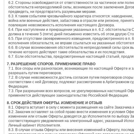
6.2. Стороны освобождаются от ответственности за частичное или полн
обстоятельств непреодолимой силы, возникших после заключения Догов
предвидеть, ни предотвратить разумными мерами.
6.3. К таким событиям чрезвычайного характера относятся: наводнение,
война или военные действия, забастовка в отрасли или регионе, принят
повлекшие невозможность исполнения настоящего Договора.
6.4. При наступлении и прекращении указанных в п. 6.2. обстоятельств
должна в течение 5 (пяти) дней письменно известить об этом другую Сто
6.5. При отсутствии своевременного извещения, предусмотренного в п. 
исполнения обязательств, не вправе ссылаться на указанные обстоятел
6.6. В случае возникновения обстоятельств непреодолимой силы срок в
течение которого действуют такие обязательства и их последствия.
6.7. Если обстоятельства, предусмотренные настоящей статьей, продля
7. РАЗРЕШЕНИЕ СПОРОВ. ПРИМЕНИМОЕ ПРАВО
7.1. Все споры или разногласия, возникающие по настоящей Оферте и з
разрешать путем переговоров.
7.2. В случае невозможности достичь согласия путем переговоров спо
соответствии с ней Договору, подлежат рассмотрению в Арбитражном су
Федерации.
7.3. При разрешении всех вопросов, не урегулированных настоящей Офе
применяется действующее законодательство Российской Федерации.
8. СРОК ДЕЙСТВИЯ ОФЕРТЫ. ИЗМЕНЕНИЕ И ОТЗЫВ
8.1. Оферта вступает в силу с момента размещения на сайте Заказчика 
8.2. Заказчик оставляет за собой право внести изменения в условия О
изменении или отзыве Оферты доводятся до Исполнителя по выбору За
соответствующего уведомления на электронный адрес, указанный Испол
Личный кабинет Исполнителя.
8.3. В случае отзыва Оферты или внесения изменений в Оферту, послед