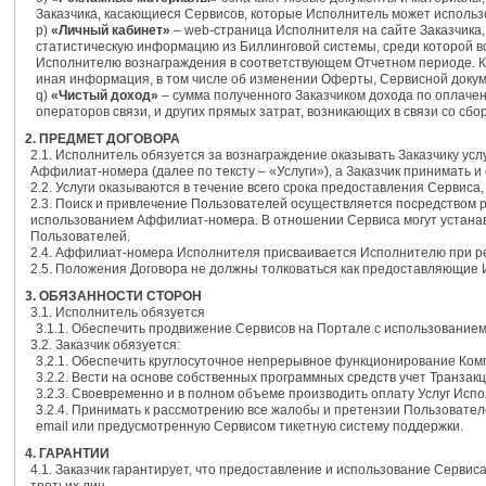
Заказчика, касающиеся Сервисов, которые Исполнитель может использ
p)
«Личный кабинет»
– web-страница Исполнителя на сайте Заказчика,
статистическую информацию из Биллинговой системы, среди которой 
Исполнителю вознаграждения в соответствующем Отчетном периоде. Кр
иная информация, в том числе об изменении Оферты, Сервисной докум
q)
«Чистый доход»
– сумма полученного Заказчиком дохода по оплаче
операторов связи, и других прямых затрат, возникающих в связи со с
2. ПРЕДМЕТ ДОГОВОРА
2.1. Исполнитель обязуется за вознаграждение оказывать Заказчику ус
Аффилиат-номера (далее по тексту – «Услуги»), а Заказчик принимать и
2.2. Услуги оказываются в течение всего срока предоставления Сервиса
2.3. Поиск и привлечение Пользователей осуществляется посредством
использованием Аффилиат-номера. В отношении Сервиса могут устанав
Пользователей.
2.4. Аффилиат-номера Исполнителя присваивается Исполнителю при рег
2.5. Положения Договора не должны толковаться как предоставляющие
3. ОБЯЗАННОСТИ СТОРОН
3.1. Исполнитель обязуется
3.1.1. Обеспечить продвижение Сервисов на Портале с использовани
3.2. Заказчик обязуется:
3.2.1. Обеспечить круглосуточное непрерывное функционирование Ком
3.2.2. Вести на основе собственных программных средств учет Транзакц
3.2.3. Своевременно и в полном объеме производить оплату Услуг Исп
3.2.4. Принимать к рассмотрению все жалобы и претензии Пользовател
email или предусмотренную Сервисом тикетную систему поддержки.
4. ГАРАНТИИ
4.1. Заказчик гарантирует, что предоставление и использование Серв