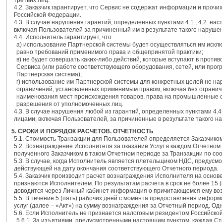
третьих лиц.
4.2. Заказчик гарантирует, что Сервис не содержат информации и про
Российской Федерации.
4.3. В случае нарушения гарантий, определенных пунктами 4.1., 4.2. н
включая Пользователей за причиненный им в результате такого наруше
4.4. Исполнитель гарантирует, что
a) использование Партнерской системы будет осуществляться им иск
равно требований применимого права и общепринятой практики;
в) не будет совершать каких-либо действий, которые вступают в про
Сервиса (или работе соответствующего оборудования, сетей, или прог
Партнерская система);
г) использование им Партнерской системы для конкретных целей не н
ограничений, установленных применимым правом, включая без ограниче
наименования мест происхождения товаров, права на промышленные о
разрешения от уполномоченных лиц.
4.3. В случае нарушения любой из гарантий, определенных пунктами 4.
лицами, включая Пользователей, за причиненные в результате такого н
5. СРОКИ И ПОРЯДОК РАСЧЕТОВ. ОТЧЕТНОСТЬ
5.1. Стоимость Транзакции для Пользователей определяется Заказчико
5.2. Вознаграждение Исполнителя за оказание Услуг в каждом Отчетном
полученного Заказчиком в таком Отчетном периоде за Транзакции по со
5.3. В случае, когда Исполнитель является плетельщиком НДС, предусм
действующей на дату окончания соответствующего Отчетного периода.
5.4. Заказчик производит расчет вознаграждения Исполнителя на осно
признаются Исполнителем. По результатам расчета в срок не более 15
доводится через Личный кабинет информация о причитающемся ему во
5.5. В течение 5 (пять) рабочих дней с момента предоставления информ
услуг (далее – «Акт») на сумму вознаграждения за Отчетный период. Од
5.6. Если Исполнитель не признается налоговым резидентом Российск
5.6.1. За изъятиями, предусмотренными настоящим пунктом, каждая Сто