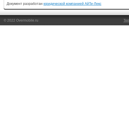
Документ разработан
юридической компанией АйТи-Лекс
© 2022 Overmobile.ru
Ter