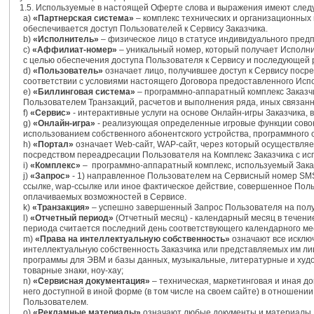
1.5. Используемые в настоящей Оферте слова и выражения имеют следу
а)
«Партнерская система»
– комплекс технических и организационных
обеспечивается доступ Пользователей к Сервису Заказчика.
b)
«Исполнитель»
– физическое лицо в статусе индивидуального пред
c)
«Аффилиат-номер»
– уникальный номер, который получает Исполни
с целью обеспечения доступа Пользователя к Сервису и последующей 
d)
«Пользователь»
означает лицо, получившее доступ к Сервису посре
соответствии с условиями настоящего Договора предоставленного Ис
e)
«Биллинговая система»
– программно-аппаратный комплекс Заказчи
Пользователем Транзакций, расчетов и выполнения ряда, иных связанн
f)
«Сервис»
- интерактивные услуги на основе Онлайн-игры Заказчика
g)
«Онлайн-игра»
- реализующая определенные игровые функции совоку
использованием собственного абонентского устройства, программного 
h)
«Портал»
означает Web-сайт, WAP-сайт, через который осуществляе
посредством переадресации Пользователя на Комплекс Заказчика с и
i)
«Комплекс»
– программно-аппаратный комплекс, используемый Заказч
j)
«Запрос»
- 1) направленное Пользователем на Сервисный номер SMS-
ссылке, wap-ссылке или иное фактическое действие, совершенное Пол
оплачиваемых возможностей в Сервисе.
k)
«Транзакция»
– успешно завершенный Запрос Пользователя на полу
l)
«Отчетный период»
(Отчетный месяц) - календарный месяц в течени
периода считается последний день соответствующего календарного ме
m)
«Права на интеллектуальную собственность»
означают все исклю
интеллектуальную собственность Заказчика или представляемых им лиц,
программы для ЭВМ и базы данных, музыкальные, литературные и ху
товарные знаки, ноу-хау;
n)
«Сервисная документация»
– техническая, маркетинговая и иная д
него доступной в иной форме (в том числе на своем сайте) в отношени
Пользователем.
o)
«Рекламные материалы»
означают любые документы и материалы, 