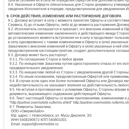
срок вступления их в силу не определен Офертой или дополнительно п
8.4. Указанные в Оферте обязательные для Сторон документы утвержда
сведения Исполнителя в порядке, предусмотренном для уведомления 
9. СРОК ДЕЙСТВИЯ, ИЗМЕНЕНИЕ ИЛИ РАСТОРЖЕНИЕ ДОГОВОРА
9.1. Договор вступает в силу с момента принятия Оферты в соответствии
Сервиса, б) до отзыва Оферты, либо в) до момента расторжения Догово
9.2. Исполнитель соглашается и признает, что внесение изменений в О
автоматические изменение заключенного и действующего между Сторона
до установленного момента вступления их в силу и продолжает пользов
в силу одновременно с такими изменениями в Оферту и (или) указанны
Заказчиком о внесении изменений в Оферту и (или) указанные в ней обяз
предусмотренном настоящим пунктом, создает дополнительное соглашен
9.3. Договор может быть расторгнут:
9.3.1. По соглашению Сторон в любое время.
9.3.2. По инициативе Заказчика путем одностороннего отказа от его и
предварительного уведомления.
9.3.3. По инициативе любой из Сторон с уведомлением другой Стороны 
9.3.4. По иным основаниям, предусмотренным Офертой или применимы
9.4. В случае если одно или более положений Оферты или Договора я
недействительность не оказывает влияния на действительность любого
9.5. Не вступая в противоречие с условиями Оферты, Стороны вправе 
документа, выражающего содержание действующей Оферты.
9.6. Текст настоящей Оферты со всеми приложениями, изменениями и 
"http://partner.overmobile.ru/terms.xhtml" http://partner.overmobile.ru/terms.xh
9.7. Реквизиты Заказчика:
ООО «Овермобайл»
Юр. адрес: г. Новосибирск, ул. Мусы Джалиля, 3/1
ИНН 5408290672 КПП 540801001
Email: support@overmobile.ru