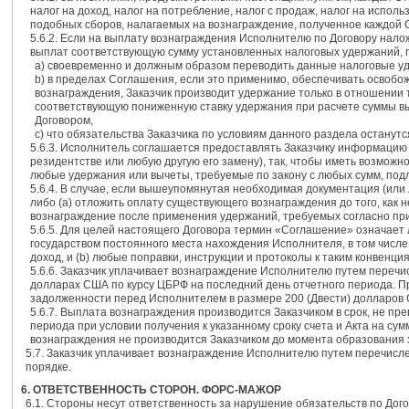
налог на доход, налог на потребление, налог с продаж, налог на испол
подобных сборов, налагаемых на вознаграждение, полученное каждой С
5.6.2. Если на выплату вознаграждения Исполнителю по Договору нало
выплат соответствующую сумму установленных налоговых удержаний, п
а) своевременно и должным образом переводить данные налоговые у
b) в пределах Соглашения, если это применимо, обеспечивать освоб
вознаграждения, Заказчик производит удержание только в отношении то
соответствующую пониженную ставку удержания при расчете суммы выч
Договором,
c) что обязательства Заказчика по условиям данного раздела останутс
5.6.3. Исполнитель соглашается предоставлять Заказчику информацию
резидентстве или любую другую его замену), так, чтобы иметь возможн
любые удержания или вычеты, требуемые по закону с любых сумм, по
5.6.4. В случае, если вышеупомянутая необходимая документация (или
либо (а) отложить оплату существующего вознаграждения до того, как
вознаграждение после применения удержаний, требуемых согласно пр
5.6.5. Для целей настоящего Договора термин «Соглашение» означает
государством постоянного места нахождения Исполнителя, в том числ
доход, и (b) любые поправки, инструкции и протоколы к таким конвенци
5.6.6. Заказчик уплачивает вознаграждение Исполнителю путем перечис
долларах США по курсу ЦБРФ на последний день отчетного периода. П
задолженности перед Исполнителем в размере 200 (Двести) долларов
5.6.7. Выплата вознаграждения производится Заказчиком в срок, не п
периода при условии получения к указанному сроку счета и Акта на с
вознаграждения не производится Заказчиком до момента образования 
5.7. Заказчик уплачивает вознаграждение Исполнителю путем перечисле
порядке.
6. ОТВЕТСТВЕННОСТЬ СТОРОН. ФОРС-МАЖОР
6.1. Стороны несут ответственность за нарушение обязательств по Дог