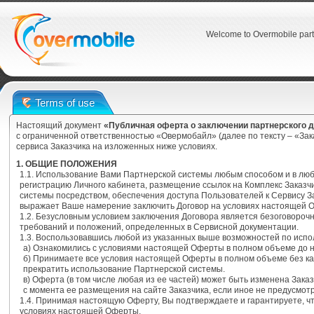
Welcome to Overmobile part
Terms of use
Настоящий документ
«Публичная оферта о заключении партнерского 
с ограниченной ответственностью «Овермобайл» (далее по тексту – «За
сервиса Заказчика на изложенных ниже условиях.
1. ОБЩИЕ ПОЛОЖЕНИЯ
1.1. Использование Вами Партнерской системы любым способом и в лю
регистрацию Личного кабинета, размещение ссылок на Комплекс Заказч
системы посредством, обеспечения доступа Пользователей к Сервису З
выражает Ваше намерение заключить Договор на условиях настоящей 
1.2. Безусловным условием заключения Договора является безоговоро
требований и положений, определенных в Сервисной документации.
1.3. Воспользовавшись любой из указанных выше возможностей по испо
а) Ознакомились с условиями настоящей Оферты в полном объеме до 
б) Принимаете все условия настоящей Оферты в полном объеме без ка
прекратить использование Партнерской системы.
в) Оферта (в том числе любая из ее частей) может быть изменена Зака
с момента ее размещения на сайте Заказчика, если иное не предусмо
1.4. Принимая настоящую Оферту, Вы подтверждаете и гарантируете, 
условиях настоящей Оферты.