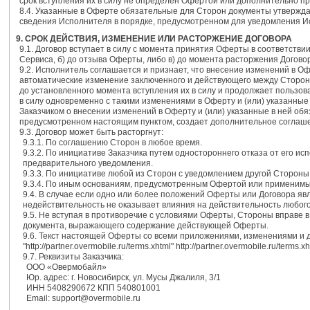
срок вступления их в силу не определен Офертой или дополнительно п
8.4. Указанные в Оферте обязательные для Сторон документы утвержда
сведения Исполнителя в порядке, предусмотренном для уведомления 
9. СРОК ДЕЙСТВИЯ, ИЗМЕНЕНИЕ ИЛИ РАСТОРЖЕНИЕ ДОГОВОРА
9.1. Договор вступает в силу с момента принятия Оферты в соответствии
Сервиса, б) до отзыва Оферты, либо в) до момента расторжения Догово
9.2. Исполнитель соглашается и признает, что внесение изменений в О
автоматические изменение заключенного и действующего между Сторона
до установленного момента вступления их в силу и продолжает пользов
в силу одновременно с такими изменениями в Оферту и (или) указанны
Заказчиком о внесении изменений в Оферту и (или) указанные в ней обяз
предусмотренном настоящим пунктом, создает дополнительное соглашен
9.3. Договор может быть расторгнут:
9.3.1. По соглашению Сторон в любое время.
9.3.2. По инициативе Заказчика путем одностороннего отказа от его и
предварительного уведомления.
9.3.3. По инициативе любой из Сторон с уведомлением другой Стороны 
9.3.4. По иным основаниям, предусмотренным Офертой или применимы
9.4. В случае если одно или более положений Оферты или Договора я
недействительность не оказывает влияния на действительность любого
9.5. Не вступая в противоречие с условиями Оферты, Стороны вправе 
документа, выражающего содержание действующей Оферты.
9.6. Текст настоящей Оферты со всеми приложениями, изменениями и 
"http://partner.overmobile.ru/terms.xhtml" http://partner.overmobile.ru/terms.xh
9.7. Реквизиты Заказчика:
ООО «Овермобайл»
Юр. адрес: г. Новосибирск, ул. Мусы Джалиля, 3/1
ИНН 5408290672 КПП 540801001
Email: support@overmobile.ru