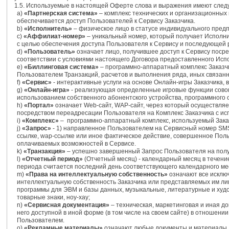
1.5. Используемые в настоящей Оферте слова и выражения имеют следу
а)
«Партнерская система»
– комплекс технических и организационных
обеспечивается доступ Пользователей к Сервису Заказчика.
b)
«Исполнитель»
– физическое лицо в статусе индивидуального пред
c)
«Аффилиат-номер»
– уникальный номер, который получает Исполни
с целью обеспечения доступа Пользователя к Сервису и последующей 
d)
«Пользователь»
означает лицо, получившее доступ к Сервису посре
соответствии с условиями настоящего Договора предоставленного Ис
e)
«Биллинговая система»
– программно-аппаратный комплекс Заказчи
Пользователем Транзакций, расчетов и выполнения ряда, иных связанн
f)
«Сервис»
- интерактивные услуги на основе Онлайн-игры Заказчика
g)
«Онлайн-игра»
- реализующая определенные игровые функции совоку
использованием собственного абонентского устройства, программного 
h)
«Портал»
означает Web-сайт, WAP-сайт, через который осуществляе
посредством переадресации Пользователя на Комплекс Заказчика с и
i)
«Комплекс»
– программно-аппаратный комплекс, используемый Заказч
j)
«Запрос»
- 1) направленное Пользователем на Сервисный номер SMS-
ссылке, wap-ссылке или иное фактическое действие, совершенное Пол
оплачиваемых возможностей в Сервисе.
k)
«Транзакция»
– успешно завершенный Запрос Пользователя на полу
l)
«Отчетный период»
(Отчетный месяц) - календарный месяц в течени
периода считается последний день соответствующего календарного ме
m)
«Права на интеллектуальную собственность»
означают все исклю
интеллектуальную собственность Заказчика или представляемых им лиц,
программы для ЭВМ и базы данных, музыкальные, литературные и ху
товарные знаки, ноу-хау;
n)
«Сервисная документация»
– техническая, маркетинговая и иная д
него доступной в иной форме (в том числе на своем сайте) в отношени
Пользователем.
o)
«Рекламные материалы»
означают любые документы и материалы, 