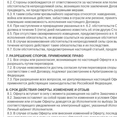
6.2. Стороны освобождаются от ответственности за частичное или полн
обстоятельств непреодолимой силы, возникших после заключения Догов
предвидеть, ни предотвратить разумными мерами.
6.3. К таким событиям чрезвычайного характера относятся: наводнение,
война или военные действия, забастовка в отрасли или регионе, принят
повлекшие невозможность исполнения настоящего Договора.
6.4. При наступлении и прекращении указанных в п. 6.2. обстоятельств
должна в течение 5 (пяти) дней письменно известить об этом другую Сто
6.5. При отсутствии своевременного извещения, предусмотренного в п. 
исполнения обязательств, не вправе ссылаться на указанные обстоятел
6.6. В случае возникновения обстоятельств непреодолимой силы срок в
течение которого действуют такие обязательства и их последствия.
6.7. Если обстоятельства, предусмотренные настоящей статьей, продля
7. РАЗРЕШЕНИЕ СПОРОВ. ПРИМЕНИМОЕ ПРАВО
7.1. Все споры или разногласия, возникающие по настоящей Оферте и з
разрешать путем переговоров.
7.2. В случае невозможности достичь согласия путем переговоров спо
соответствии с ней Договору, подлежат рассмотрению в Арбитражном су
Федерации.
7.3. При разрешении всех вопросов, не урегулированных настоящей Офе
применяется действующее законодательство Российской Федерации.
8. СРОК ДЕЙСТВИЯ ОФЕРТЫ. ИЗМЕНЕНИЕ И ОТЗЫВ
8.1. Оферта вступает в силу с момента размещения на сайте Заказчика 
8.2. Заказчик оставляет за собой право внести изменения в условия О
изменении или отзыве Оферты доводятся до Исполнителя по выбору За
соответствующего уведомления на электронный адрес, указанный Испол
Личный кабинет Исполнителя.
8.3. В случае отзыва Оферты или внесения изменений в Оферту, послед