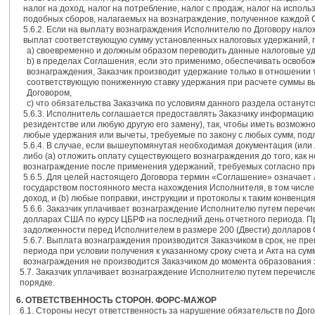
налог на доход, налог на потребление, налог с продаж, налог на испол
подобных сборов, налагаемых на вознаграждение, полученное каждой С
5.6.2. Если на выплату вознаграждения Исполнителю по Договору нало
выплат соответствующую сумму установленных налоговых удержаний, п
а) своевременно и должным образом переводить данные налоговые у
b) в пределах Соглашения, если это применимо, обеспечивать освоб
вознаграждения, Заказчик производит удержание только в отношении то
соответствующую пониженную ставку удержания при расчете суммы выч
Договором,
c) что обязательства Заказчика по условиям данного раздела останутс
5.6.3. Исполнитель соглашается предоставлять Заказчику информацию
резидентстве или любую другую его замену), так, чтобы иметь возможн
любые удержания или вычеты, требуемые по закону с любых сумм, по
5.6.4. В случае, если вышеупомянутая необходимая документация (или
либо (а) отложить оплату существующего вознаграждения до того, как
вознаграждение после применения удержаний, требуемых согласно пр
5.6.5. Для целей настоящего Договора термин «Соглашение» означает
государством постоянного места нахождения Исполнителя, в том числ
доход, и (b) любые поправки, инструкции и протоколы к таким конвенци
5.6.6. Заказчик уплачивает вознаграждение Исполнителю путем перечис
долларах США по курсу ЦБРФ на последний день отчетного периода. П
задолженности перед Исполнителем в размере 200 (Двести) долларов
5.6.7. Выплата вознаграждения производится Заказчиком в срок, не п
периода при условии получения к указанному сроку счета и Акта на с
вознаграждения не производится Заказчиком до момента образования 
5.7. Заказчик уплачивает вознаграждение Исполнителю путем перечисле
порядке.
6. ОТВЕТСТВЕННОСТЬ СТОРОН. ФОРС-МАЖОР
6.1. Стороны несут ответственность за нарушение обязательств по Дог