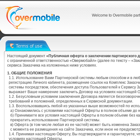
Welcome to Overmobile part
Terms of use
Настоящий документ
«Публичная оферта о заключении партнерского 
с ограниченной ответственностью «Овермобайл» (далее по тексту – «За
сервиса Заказчика на изложенных ниже условиях.
1. ОБЩИЕ ПОЛОЖЕНИЯ
1.1. Использование Вами Партнерской системы любым способом и в лю
регистрацию Личного кабинета, размещение ссылок на Комплекс Заказч
системы посредством, обеспечения доступа Пользователей к Сервису З
выражает Ваше намерение заключить Договор на условиях настоящей 
1.2. Безусловным условием заключения Договора является безоговоро
требований и положений, определенных в Сервисной документации.
1.3. Воспользовавшись любой из указанных выше возможностей по испо
а) Ознакомились с условиями настоящей Оферты в полном объеме до 
б) Принимаете все условия настоящей Оферты в полном объеме без ка
прекратить использование Партнерской системы.
в) Оферта (в том числе любая из ее частей) может быть изменена Зака
с момента ее размещения на сайте Заказчика, если иное не предусмо
1.4. Принимая настоящую Оферту, Вы подтверждаете и гарантируете, 
условиях настоящей Оферты.