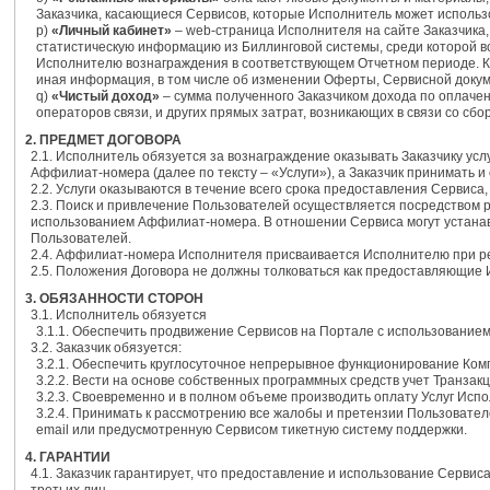
Заказчика, касающиеся Сервисов, которые Исполнитель может использ
p)
«Личный кабинет»
– web-страница Исполнителя на сайте Заказчика,
статистическую информацию из Биллинговой системы, среди которой 
Исполнителю вознаграждения в соответствующем Отчетном периоде. Кр
иная информация, в том числе об изменении Оферты, Сервисной докум
q)
«Чистый доход»
– сумма полученного Заказчиком дохода по оплаче
операторов связи, и других прямых затрат, возникающих в связи со с
2. ПРЕДМЕТ ДОГОВОРА
2.1. Исполнитель обязуется за вознаграждение оказывать Заказчику ус
Аффилиат-номера (далее по тексту – «Услуги»), а Заказчик принимать и
2.2. Услуги оказываются в течение всего срока предоставления Сервиса
2.3. Поиск и привлечение Пользователей осуществляется посредством
использованием Аффилиат-номера. В отношении Сервиса могут устанав
Пользователей.
2.4. Аффилиат-номера Исполнителя присваивается Исполнителю при рег
2.5. Положения Договора не должны толковаться как предоставляющие
3. ОБЯЗАННОСТИ СТОРОН
3.1. Исполнитель обязуется
3.1.1. Обеспечить продвижение Сервисов на Портале с использовани
3.2. Заказчик обязуется:
3.2.1. Обеспечить круглосуточное непрерывное функционирование Ком
3.2.2. Вести на основе собственных программных средств учет Транзакц
3.2.3. Своевременно и в полном объеме производить оплату Услуг Исп
3.2.4. Принимать к рассмотрению все жалобы и претензии Пользовател
email или предусмотренную Сервисом тикетную систему поддержки.
4. ГАРАНТИИ
4.1. Заказчик гарантирует, что предоставление и использование Серв