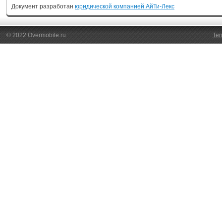
Документ разработан
юридической компанией АйТи-Лекс
© 2022 Overmobile.ru
Ter