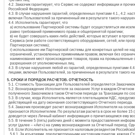
третьих лиц.
4.2. Заказчик гарантирует, что Сервис не содержат информации и про
Российской Федерации.
4.3. В случае нарушения гарантий, определенных пунктами 4.1., 4.2. н
включая Пользователей за причиненный им в результате такого наруше
4.4. Исполнитель гарантирует, что
a) использование Партнерской системы будет осуществляться им иск
равно требований применимого права и общепринятой практики;
в) не будет совершать каких-либо действий, которые вступают в про
Сервиса (или работе соответствующего оборудования, сетей, или прог
Партнерская система);
г) использование им Партнерской системы для конкретных целей не н
ограничений, установленных применимым правом, включая без ограниче
наименования мест происхождения товаров, права на промышленные о
разрешения от уполномоченных лиц.
4.3. В случае нарушения любой из гарантий, определенных пунктами 4.
лицами, включая Пользователей, за причиненные в результате такого н
5. СРОКИ И ПОРЯДОК РАСЧЕТОВ. ОТЧЕТНОСТЬ
5.1. Стоимость Транзакции для Пользователей определяется Заказчико
5.2. Вознаграждение Исполнителя за оказание Услуг в каждом Отчетном
полученного Заказчиком в таком Отчетном периоде за Транзакции по со
5.3. В случае, когда Исполнитель является плетельщиком НДС, предусм
действующей на дату окончания соответствующего Отчетного периода.
5.4. Заказчик производит расчет вознаграждения Исполнителя на осно
признаются Исполнителем. По результатам расчета в срок не более 15
доводится через Личный кабинет информация о причитающемся ему во
5.5. В течение 5 (пять) рабочих дней с момента предоставления информ
услуг (далее – «Акт») на сумму вознаграждения за Отчетный период. Од
5.6. Если Исполнитель не признается налоговым резидентом Российск
5.6.1. За изъятиями, предусмотренными настоящим пунктом, каждая Сто