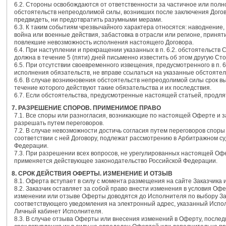
6.2. Стороны освобождаются от ответственности за частичное или полн
обстоятельств непреодолимой силы, возникших после заключения Догов
предвидеть, ни предотвратить разумными мерами.
6.3. К таким событиям чрезвычайного характера относятся: наводнение,
война или военные действия, забастовка в отрасли или регионе, принят
повлекшие невозможность исполнения настоящего Договора.
6.4. При наступлении и прекращении указанных в п. 6.2. обстоятельств
должна в течение 5 (пяти) дней письменно известить об этом другую Сто
6.5. При отсутствии своевременного извещения, предусмотренного в п. 
исполнения обязательств, не вправе ссылаться на указанные обстоятел
6.6. В случае возникновения обстоятельств непреодолимой силы срок в
течение которого действуют такие обязательства и их последствия.
6.7. Если обстоятельства, предусмотренные настоящей статьей, продля
7. РАЗРЕШЕНИЕ СПОРОВ. ПРИМЕНИМОЕ ПРАВО
7.1. Все споры или разногласия, возникающие по настоящей Оферте и з
разрешать путем переговоров.
7.2. В случае невозможности достичь согласия путем переговоров спо
соответствии с ней Договору, подлежат рассмотрению в Арбитражном су
Федерации.
7.3. При разрешении всех вопросов, не урегулированных настоящей Офе
применяется действующее законодательство Российской Федерации.
8. СРОК ДЕЙСТВИЯ ОФЕРТЫ. ИЗМЕНЕНИЕ И ОТЗЫВ
8.1. Оферта вступает в силу с момента размещения на сайте Заказчика 
8.2. Заказчик оставляет за собой право внести изменения в условия О
изменении или отзыве Оферты доводятся до Исполнителя по выбору За
соответствующего уведомления на электронный адрес, указанный Испол
Личный кабинет Исполнителя.
8.3. В случае отзыва Оферты или внесения изменений в Оферту, послед