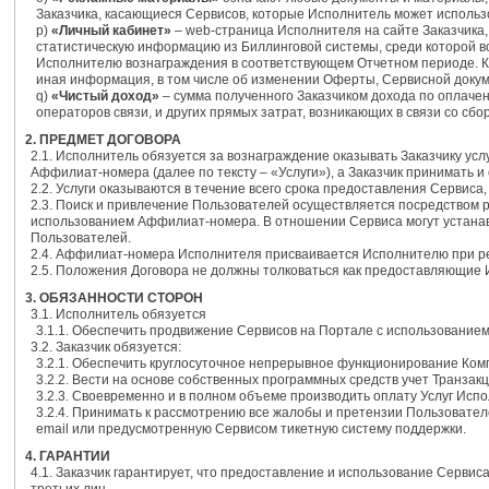
Заказчика, касающиеся Сервисов, которые Исполнитель может использ
p)
«Личный кабинет»
– web-страница Исполнителя на сайте Заказчика,
статистическую информацию из Биллинговой системы, среди которой 
Исполнителю вознаграждения в соответствующем Отчетном периоде. Кр
иная информация, в том числе об изменении Оферты, Сервисной докум
q)
«Чистый доход»
– сумма полученного Заказчиком дохода по оплаче
операторов связи, и других прямых затрат, возникающих в связи со с
2. ПРЕДМЕТ ДОГОВОРА
2.1. Исполнитель обязуется за вознаграждение оказывать Заказчику ус
Аффилиат-номера (далее по тексту – «Услуги»), а Заказчик принимать и
2.2. Услуги оказываются в течение всего срока предоставления Сервиса
2.3. Поиск и привлечение Пользователей осуществляется посредством
использованием Аффилиат-номера. В отношении Сервиса могут устанав
Пользователей.
2.4. Аффилиат-номера Исполнителя присваивается Исполнителю при рег
2.5. Положения Договора не должны толковаться как предоставляющие
3. ОБЯЗАННОСТИ СТОРОН
3.1. Исполнитель обязуется
3.1.1. Обеспечить продвижение Сервисов на Портале с использовани
3.2. Заказчик обязуется:
3.2.1. Обеспечить круглосуточное непрерывное функционирование Ком
3.2.2. Вести на основе собственных программных средств учет Транзакц
3.2.3. Своевременно и в полном объеме производить оплату Услуг Исп
3.2.4. Принимать к рассмотрению все жалобы и претензии Пользовател
email или предусмотренную Сервисом тикетную систему поддержки.
4. ГАРАНТИИ
4.1. Заказчик гарантирует, что предоставление и использование Серв