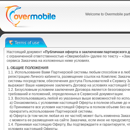
Welcome to Overmobile part
Terms of use
Настоящий документ
«Публичная оферта о заключении партнерского 
с ограниченной ответственностью «Овермобайл» (далее по тексту – «За
сервиса Заказчика на изложенных ниже условиях.
1. ОБЩИЕ ПОЛОЖЕНИЯ
1.1. Использование Вами Партнерской системы любым способом и в лю
регистрацию Личного кабинета, размещение ссылок на Комплекс Заказч
системы посредством, обеспечения доступа Пользователей к Сервису З
выражает Ваше намерение заключить Договор на условиях настоящей 
1.2. Безусловным условием заключения Договора является безоговоро
требований и положений, определенных в Сервисной документации.
1.3. Воспользовавшись любой из указанных выше возможностей по испо
а) Ознакомились с условиями настоящей Оферты в полном объеме до 
б) Принимаете все условия настоящей Оферты в полном объеме без ка
прекратить использование Партнерской системы.
в) Оферта (в том числе любая из ее частей) может быть изменена Зака
с момента ее размещения на сайте Заказчика, если иное не предусмо
1.4. Принимая настоящую Оферту, Вы подтверждаете и гарантируете, 
условиях настоящей Оферты.