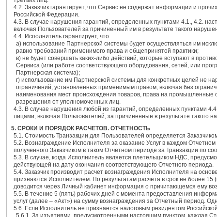
третьих лиц.
4.2. Заказчик гарантирует, что Сервис не содержат информации и про
Российской Федерации.
4.3. В случае нарушения гарантий, определенных пунктами 4.1., 4.2. н
включая Пользователей за причиненный им в результате такого наруше
4.4. Исполнитель гарантирует, что
a) использование Партнерской системы будет осуществляться им иск
равно требований применимого права и общепринятой практики;
в) не будет совершать каких-либо действий, которые вступают в про
Сервиса (или работе соответствующего оборудования, сетей, или прог
Партнерская система);
г) использование им Партнерской системы для конкретных целей не н
ограничений, установленных применимым правом, включая без ограниче
наименования мест происхождения товаров, права на промышленные о
разрешения от уполномоченных лиц.
4.3. В случае нарушения любой из гарантий, определенных пунктами 4.
лицами, включая Пользователей, за причиненные в результате такого н
5. СРОКИ И ПОРЯДОК РАСЧЕТОВ. ОТЧЕТНОСТЬ
5.1. Стоимость Транзакции для Пользователей определяется Заказчико
5.2. Вознаграждение Исполнителя за оказание Услуг в каждом Отчетном
полученного Заказчиком в таком Отчетном периоде за Транзакции по со
5.3. В случае, когда Исполнитель является плетельщиком НДС, предусм
действующей на дату окончания соответствующего Отчетного периода.
5.4. Заказчик производит расчет вознаграждения Исполнителя на осно
признаются Исполнителем. По результатам расчета в срок не более 15
доводится через Личный кабинет информация о причитающемся ему во
5.5. В течение 5 (пять) рабочих дней с момента предоставления информ
услуг (далее – «Акт») на сумму вознаграждения за Отчетный период. Од
5.6. Если Исполнитель не признается налоговым резидентом Российск
5.6.1. За изъятиями, предусмотренными настоящим пунктом, каждая Сто