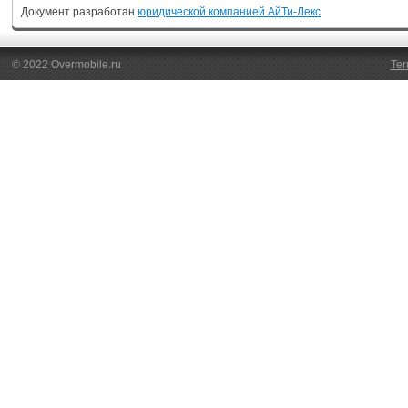
Документ разработан
юридической компанией АйТи-Лекс
© 2022 Overmobile.ru
Ter