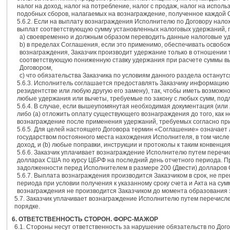
налог на доход, налог на потребление, налог с продаж, налог на испол
подобных сборов, налагаемых на вознаграждение, полученное каждой С
5.6.2. Если на выплату вознаграждения Исполнителю по Договору нало
выплат соответствующую сумму установленных налоговых удержаний, п
а) своевременно и должным образом переводить данные налоговые у
b) в пределах Соглашения, если это применимо, обеспечивать освоб
вознаграждения, Заказчик производит удержание только в отношении то
соответствующую пониженную ставку удержания при расчете суммы выч
Договором,
c) что обязательства Заказчика по условиям данного раздела останутс
5.6.3. Исполнитель соглашается предоставлять Заказчику информацию
резидентстве или любую другую его замену), так, чтобы иметь возможн
любые удержания или вычеты, требуемые по закону с любых сумм, по
5.6.4. В случае, если вышеупомянутая необходимая документация (или
либо (а) отложить оплату существующего вознаграждения до того, как
вознаграждение после применения удержаний, требуемых согласно пр
5.6.5. Для целей настоящего Договора термин «Соглашение» означает
государством постоянного места нахождения Исполнителя, в том числ
доход, и (b) любые поправки, инструкции и протоколы к таким конвенци
5.6.6. Заказчик уплачивает вознаграждение Исполнителю путем перечис
долларах США по курсу ЦБРФ на последний день отчетного периода. П
задолженности перед Исполнителем в размере 200 (Двести) долларов
5.6.7. Выплата вознаграждения производится Заказчиком в срок, не п
периода при условии получения к указанному сроку счета и Акта на с
вознаграждения не производится Заказчиком до момента образования 
5.7. Заказчик уплачивает вознаграждение Исполнителю путем перечисле
порядке.
6. ОТВЕТСТВЕННОСТЬ СТОРОН. ФОРС-МАЖОР
6.1. Стороны несут ответственность за нарушение обязательств по Дог