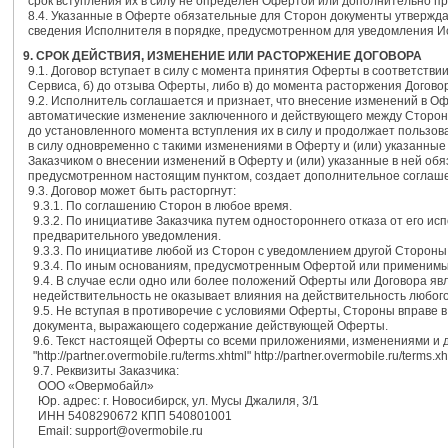
срок вступления их в силу не определен Офертой или дополнительно п
8.4. Указанные в Оферте обязательные для Сторон документы утвержда
сведения Исполнителя в порядке, предусмотренном для уведомления 
9. СРОК ДЕЙСТВИЯ, ИЗМЕНЕНИЕ ИЛИ РАСТОРЖЕНИЕ ДОГОВОРА
9.1. Договор вступает в силу с момента принятия Оферты в соответствии
Сервиса, б) до отзыва Оферты, либо в) до момента расторжения Догово
9.2. Исполнитель соглашается и признает, что внесение изменений в О
автоматические изменение заключенного и действующего между Сторона
до установленного момента вступления их в силу и продолжает пользов
в силу одновременно с такими изменениями в Оферту и (или) указанны
Заказчиком о внесении изменений в Оферту и (или) указанные в ней обяз
предусмотренном настоящим пунктом, создает дополнительное соглашен
9.3. Договор может быть расторгнут:
9.3.1. По соглашению Сторон в любое время.
9.3.2. По инициативе Заказчика путем одностороннего отказа от его и
предварительного уведомления.
9.3.3. По инициативе любой из Сторон с уведомлением другой Стороны 
9.3.4. По иным основаниям, предусмотренным Офертой или применимы
9.4. В случае если одно или более положений Оферты или Договора я
недействительность не оказывает влияния на действительность любого
9.5. Не вступая в противоречие с условиями Оферты, Стороны вправе 
документа, выражающего содержание действующей Оферты.
9.6. Текст настоящей Оферты со всеми приложениями, изменениями и 
"http://partner.overmobile.ru/terms.xhtml" http://partner.overmobile.ru/terms.xh
9.7. Реквизиты Заказчика:
ООО «Овермобайл»
Юр. адрес: г. Новосибирск, ул. Мусы Джалиля, 3/1
ИНН 5408290672 КПП 540801001
Email: support@overmobile.ru