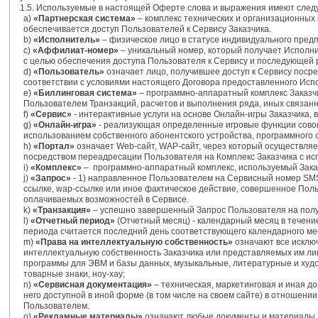
1.5. Используемые в настоящей Оферте слова и выражения имеют следу
а)
«Партнерская система»
– комплекс технических и организационных
обеспечивается доступ Пользователей к Сервису Заказчика.
b)
«Исполнитель»
– физическое лицо в статусе индивидуального пред
c)
«Аффилиат-номер»
– уникальный номер, который получает Исполни
с целью обеспечения доступа Пользователя к Сервису и последующей 
d)
«Пользователь»
означает лицо, получившее доступ к Сервису посре
соответствии с условиями настоящего Договора предоставленного Ис
e)
«Биллинговая система»
– программно-аппаратный комплекс Заказчи
Пользователем Транзакций, расчетов и выполнения ряда, иных связанн
f)
«Сервис»
- интерактивные услуги на основе Онлайн-игры Заказчика
g)
«Онлайн-игра»
- реализующая определенные игровые функции совоку
использованием собственного абонентского устройства, программного 
h)
«Портал»
означает Web-сайт, WAP-сайт, через который осуществляе
посредством переадресации Пользователя на Комплекс Заказчика с и
i)
«Комплекс»
– программно-аппаратный комплекс, используемый Заказч
j)
«Запрос»
- 1) направленное Пользователем на Сервисный номер SMS-
ссылке, wap-ссылке или иное фактическое действие, совершенное Пол
оплачиваемых возможностей в Сервисе.
k)
«Транзакция»
– успешно завершенный Запрос Пользователя на полу
l)
«Отчетный период»
(Отчетный месяц) - календарный месяц в течени
периода считается последний день соответствующего календарного ме
m)
«Права на интеллектуальную собственность»
означают все исклю
интеллектуальную собственность Заказчика или представляемых им лиц,
программы для ЭВМ и базы данных, музыкальные, литературные и ху
товарные знаки, ноу-хау;
n)
«Сервисная документация»
– техническая, маркетинговая и иная д
него доступной в иной форме (в том числе на своем сайте) в отношени
Пользователем.
o)
«Рекламные материалы»
означают любые документы и материалы, 