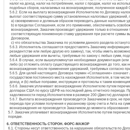
налог на доход, налог на потребление, налог с продаж, налог на испол
подобных сборов, налагаемых на вознаграждение, полученное каждой С
5.6.2. Если на выплату вознаграждения Исполнителю по Договору нало
выплат соответствующую сумму установленных налоговых удержаний, п
а) своевременно и должным образом переводить данные налоговые у
b) в пределах Соглашения, если это применимо, обеспечивать освоб
вознаграждения, Заказчик производит удержание только в отношении то
соответствующую пониженную ставку удержания при расчете суммы выч
Договором,
c) что обязательства Заказчика по условиям данного раздела останутс
5.6.3. Исполнитель соглашается предоставлять Заказчику информацию
резидентстве или любую другую его замену), так, чтобы иметь возможн
любые удержания или вычеты, требуемые по закону с любых сумм, по
5.6.4. В случае, если вышеупомянутая необходимая документация (или
либо (а) отложить оплату существующего вознаграждения до того, как
вознаграждение после применения удержаний, требуемых согласно пр
5.6.5. Для целей настоящего Договора термин «Соглашение» означает
государством постоянного места нахождения Исполнителя, в том числ
доход, и (b) любые поправки, инструкции и протоколы к таким конвенци
5.6.6. Заказчик уплачивает вознаграждение Исполнителю путем перечис
долларах США по курсу ЦБРФ на последний день отчетного периода. П
задолженности перед Исполнителем в размере 200 (Двести) долларов
5.6.7. Выплата вознаграждения производится Заказчиком в срок, не п
периода при условии получения к указанному сроку счета и Акта на с
вознаграждения не производится Заказчиком до момента образования 
5.7. Заказчик уплачивает вознаграждение Исполнителю путем перечисле
порядке.
6. ОТВЕТСТВЕННОСТЬ СТОРОН. ФОРС-МАЖОР
6.1. Стороны несут ответственность за нарушение обязательств по Дог