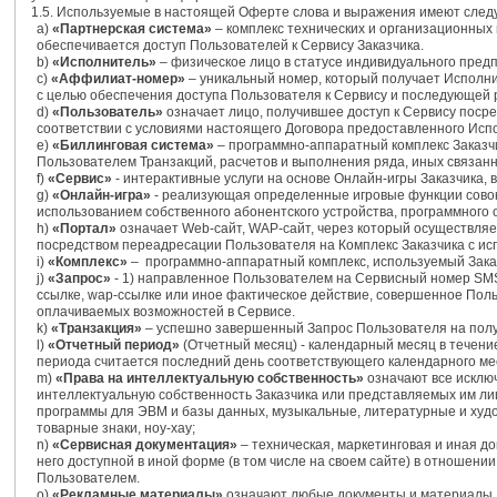
1.5. Используемые в настоящей Оферте слова и выражения имеют следу
а)
«Партнерская система»
– комплекс технических и организационных
обеспечивается доступ Пользователей к Сервису Заказчика.
b)
«Исполнитель»
– физическое лицо в статусе индивидуального пред
c)
«Аффилиат-номер»
– уникальный номер, который получает Исполни
с целью обеспечения доступа Пользователя к Сервису и последующей 
d)
«Пользователь»
означает лицо, получившее доступ к Сервису посре
соответствии с условиями настоящего Договора предоставленного Ис
e)
«Биллинговая система»
– программно-аппаратный комплекс Заказчи
Пользователем Транзакций, расчетов и выполнения ряда, иных связанн
f)
«Сервис»
- интерактивные услуги на основе Онлайн-игры Заказчика
g)
«Онлайн-игра»
- реализующая определенные игровые функции совоку
использованием собственного абонентского устройства, программного 
h)
«Портал»
означает Web-сайт, WAP-сайт, через который осуществляе
посредством переадресации Пользователя на Комплекс Заказчика с и
i)
«Комплекс»
– программно-аппаратный комплекс, используемый Заказч
j)
«Запрос»
- 1) направленное Пользователем на Сервисный номер SMS-
ссылке, wap-ссылке или иное фактическое действие, совершенное Пол
оплачиваемых возможностей в Сервисе.
k)
«Транзакция»
– успешно завершенный Запрос Пользователя на полу
l)
«Отчетный период»
(Отчетный месяц) - календарный месяц в течени
периода считается последний день соответствующего календарного ме
m)
«Права на интеллектуальную собственность»
означают все исклю
интеллектуальную собственность Заказчика или представляемых им лиц,
программы для ЭВМ и базы данных, музыкальные, литературные и ху
товарные знаки, ноу-хау;
n)
«Сервисная документация»
– техническая, маркетинговая и иная д
него доступной в иной форме (в том числе на своем сайте) в отношени
Пользователем.
o)
«Рекламные материалы»
означают любые документы и материалы, 