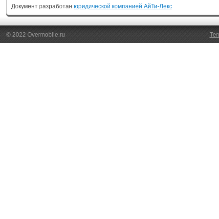
Документ разработан
юридической компанией АйТи-Лекс
© 2022 Overmobile.ru
Ter