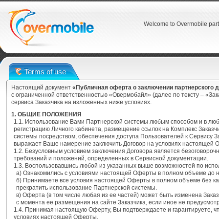
Welcome to Overmobile part
Terms of use
Настоящий документ
«Публичная оферта о заключении партнерского 
с ограниченной ответственностью «Овермобайл» (далее по тексту – «За
сервиса Заказчика на изложенных ниже условиях.
1. ОБЩИЕ ПОЛОЖЕНИЯ
1.1. Использование Вами Партнерской системы любым способом и в лю
регистрацию Личного кабинета, размещение ссылок на Комплекс Заказч
системы посредством, обеспечения доступа Пользователей к Сервису З
выражает Ваше намерение заключить Договор на условиях настоящей 
1.2. Безусловным условием заключения Договора является безоговоро
требований и положений, определенных в Сервисной документации.
1.3. Воспользовавшись любой из указанных выше возможностей по испо
а) Ознакомились с условиями настоящей Оферты в полном объеме до 
б) Принимаете все условия настоящей Оферты в полном объеме без ка
прекратить использование Партнерской системы.
в) Оферта (в том числе любая из ее частей) может быть изменена Зака
с момента ее размещения на сайте Заказчика, если иное не предусмо
1.4. Принимая настоящую Оферту, Вы подтверждаете и гарантируете, 
условиях настоящей Оферты.