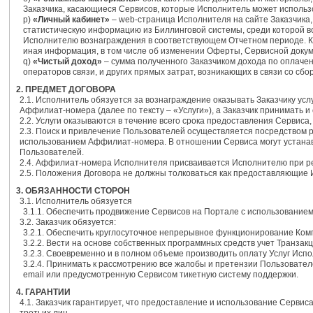
Заказчика, касающиеся Сервисов, которые Исполнитель может использ
p)
«Личный кабинет»
– web-страница Исполнителя на сайте Заказчика,
статистическую информацию из Биллинговой системы, среди которой 
Исполнителю вознаграждения в соответствующем Отчетном периоде. Кр
иная информация, в том числе об изменении Оферты, Сервисной докум
q)
«Чистый доход»
– сумма полученного Заказчиком дохода по оплаче
операторов связи, и других прямых затрат, возникающих в связи со с
2. ПРЕДМЕТ ДОГОВОРА
2.1. Исполнитель обязуется за вознаграждение оказывать Заказчику ус
Аффилиат-номера (далее по тексту – «Услуги»), а Заказчик принимать и
2.2. Услуги оказываются в течение всего срока предоставления Сервиса
2.3. Поиск и привлечение Пользователей осуществляется посредством
использованием Аффилиат-номера. В отношении Сервиса могут устанав
Пользователей.
2.4. Аффилиат-номера Исполнителя присваивается Исполнителю при рег
2.5. Положения Договора не должны толковаться как предоставляющие
3. ОБЯЗАННОСТИ СТОРОН
3.1. Исполнитель обязуется
3.1.1. Обеспечить продвижение Сервисов на Портале с использовани
3.2. Заказчик обязуется:
3.2.1. Обеспечить круглосуточное непрерывное функционирование Ком
3.2.2. Вести на основе собственных программных средств учет Транзакц
3.2.3. Своевременно и в полном объеме производить оплату Услуг Исп
3.2.4. Принимать к рассмотрению все жалобы и претензии Пользовател
email или предусмотренную Сервисом тикетную систему поддержки.
4. ГАРАНТИИ
4.1. Заказчик гарантирует, что предоставление и использование Серв