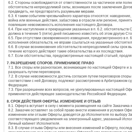
6.2. Стороны освобождаются от ответственности за частичное или полн
обстоятельств непреодолимой силы, возникших после заключения Догов
предвидеть, ни предотвратить разумными мерами.
6.3. К таким событиям чрезвычайного характера относятся: наводнение,
война или военные действия, забастовка в отрасли или регионе, принят
повлекшие невозможность исполнения настоящего Договора.
6.4. При наступлении и прекращении указанных в п. 6.2. обстоятельств
должна в течение 5 (пяти) дней письменно известить об этом другую Сто
6.5. При отсутствии своевременного извещения, предусмотренного в п. 
исполнения обязательств, не вправе ссылаться на указанные обстоятел
6.6. В случае возникновения обстоятельств непреодолимой силы срок в
течение которого действуют такие обязательства и их последствия.
6.7. Если обстоятельства, предусмотренные настоящей статьей, продля
7. РАЗРЕШЕНИЕ СПОРОВ. ПРИМЕНИМОЕ ПРАВО
7.1. Все споры или разногласия, возникающие по настоящей Оферте и з
разрешать путем переговоров.
7.2. В случае невозможности достичь согласия путем переговоров спо
соответствии с ней Договору, подлежат рассмотрению в Арбитражном су
Федерации.
7.3. При разрешении всех вопросов, не урегулированных настоящей Офе
применяется действующее законодательство Российской Федерации.
8. СРОК ДЕЙСТВИЯ ОФЕРТЫ. ИЗМЕНЕНИЕ И ОТЗЫВ
8.1. Оферта вступает в силу с момента размещения на сайте Заказчика 
8.2. Заказчик оставляет за собой право внести изменения в условия О
изменении или отзыве Оферты доводятся до Исполнителя по выбору За
соответствующего уведомления на электронный адрес, указанный Испол
Личный кабинет Исполнителя.
8.3. В случае отзыва Оферты или внесения изменений в Оферту, послед