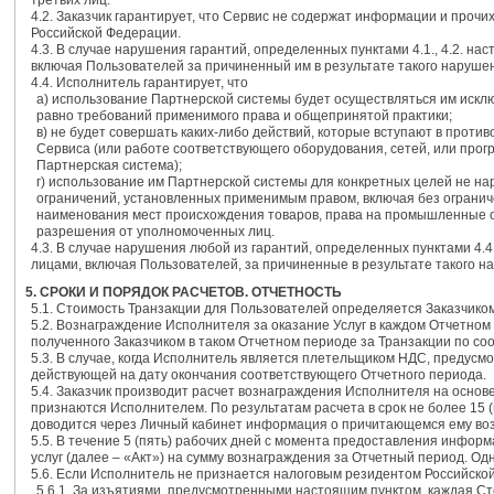
третьих лиц.
4.2. Заказчик гарантирует, что Сервис не содержат информации и про
Российской Федерации.
4.3. В случае нарушения гарантий, определенных пунктами 4.1., 4.2. н
включая Пользователей за причиненный им в результате такого наруше
4.4. Исполнитель гарантирует, что
a) использование Партнерской системы будет осуществляться им иск
равно требований применимого права и общепринятой практики;
в) не будет совершать каких-либо действий, которые вступают в про
Сервиса (или работе соответствующего оборудования, сетей, или прог
Партнерская система);
г) использование им Партнерской системы для конкретных целей не н
ограничений, установленных применимым правом, включая без ограниче
наименования мест происхождения товаров, права на промышленные о
разрешения от уполномоченных лиц.
4.3. В случае нарушения любой из гарантий, определенных пунктами 4.
лицами, включая Пользователей, за причиненные в результате такого н
5. СРОКИ И ПОРЯДОК РАСЧЕТОВ. ОТЧЕТНОСТЬ
5.1. Стоимость Транзакции для Пользователей определяется Заказчико
5.2. Вознаграждение Исполнителя за оказание Услуг в каждом Отчетном
полученного Заказчиком в таком Отчетном периоде за Транзакции по со
5.3. В случае, когда Исполнитель является плетельщиком НДС, предусм
действующей на дату окончания соответствующего Отчетного периода.
5.4. Заказчик производит расчет вознаграждения Исполнителя на осно
признаются Исполнителем. По результатам расчета в срок не более 15
доводится через Личный кабинет информация о причитающемся ему во
5.5. В течение 5 (пять) рабочих дней с момента предоставления информ
услуг (далее – «Акт») на сумму вознаграждения за Отчетный период. Од
5.6. Если Исполнитель не признается налоговым резидентом Российск
5.6.1. За изъятиями, предусмотренными настоящим пунктом, каждая Сто