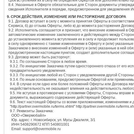
срок вступления их в силу не определен Офертой или дополнительно п
8.4. Указанные в Оферте обязательные для Сторон документы утвержда
сведения Исполнителя в порядке, предусмотренном для уведомления 
9. СРОК ДЕЙСТВИЯ, ИЗМЕНЕНИЕ ИЛИ РАСТОРЖЕНИЕ ДОГОВОРА
9.1. Договор вступает в силу с момента принятия Оферты в соответствии
Сервиса, б) до отзыва Оферты, либо в) до момента расторжения Догово
9.2. Исполнитель соглашается и признает, что внесение изменений в О
автоматические изменение заключенного и действующего между Сторона
до установленного момента вступления их в силу и продолжает пользов
в силу одновременно с такими изменениями в Оферту и (или) указанны
Заказчиком о внесении изменений в Оферту и (или) указанные в ней обяз
предусмотренном настоящим пунктом, создает дополнительное соглашен
9.3. Договор может быть расторгнут:
9.3.1. По соглашению Сторон в любое время.
9.3.2. По инициативе Заказчика путем одностороннего отказа от его и
предварительного уведомления.
9.3.3. По инициативе любой из Сторон с уведомлением другой Стороны 
9.3.4. По иным основаниям, предусмотренным Офертой или применимы
9.4. В случае если одно или более положений Оферты или Договора я
недействительность не оказывает влияния на действительность любого
9.5. Не вступая в противоречие с условиями Оферты, Стороны вправе 
документа, выражающего содержание действующей Оферты.
9.6. Текст настоящей Оферты со всеми приложениями, изменениями и 
"http://partner.overmobile.ru/terms.xhtml" http://partner.overmobile.ru/terms.xh
9.7. Реквизиты Заказчика:
ООО «Овермобайл»
Юр. адрес: г. Новосибирск, ул. Мусы Джалиля, 3/1
ИНН 5408290672 КПП 540801001
Email: support@overmobile.ru