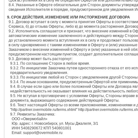
срок вступления их в силу не определен Офертой или дополнительно п
8.4. Указанные в Оферте обязательные для Сторон документы утвержда
сведения Исполнителя в порядке, предусмотренном для уведомления 
9. СРОК ДЕЙСТВИЯ, ИЗМЕНЕНИЕ ИЛИ РАСТОРЖЕНИЕ ДОГОВОРА
9.1. Договор вступает в силу с момента принятия Оферты в соответствии
Сервиса, б) до отзыва Оферты, либо в) до момента расторжения Догово
9.2. Исполнитель соглашается и признает, что внесение изменений в О
автоматические изменение заключенного и действующего между Сторона
до установленного момента вступления их в силу и продолжает пользов
в силу одновременно с такими изменениями в Оферту и (или) указанны
Заказчиком о внесении изменений в Оферту и (или) указанные в ней обяз
предусмотренном настоящим пунктом, создает дополнительное соглашен
9.3. Договор может быть расторгнут:
9.3.1. По соглашению Сторон в любое время.
9.3.2. По инициативе Заказчика путем одностороннего отказа от его и
предварительного уведомления.
9.3.3. По инициативе любой из Сторон с уведомлением другой Стороны 
9.3.4. По иным основаниям, предусмотренным Офертой или применимы
9.4. В случае если одно или более положений Оферты или Договора я
недействительность не оказывает влияния на действительность любого
9.5. Не вступая в противоречие с условиями Оферты, Стороны вправе 
документа, выражающего содержание действующей Оферты.
9.6. Текст настоящей Оферты со всеми приложениями, изменениями и 
"http://partner.overmobile.ru/terms.xhtml" http://partner.overmobile.ru/terms.xh
9.7. Реквизиты Заказчика:
ООО «Овермобайл»
Юр. адрес: г. Новосибирск, ул. Мусы Джалиля, 3/1
ИНН 5408290672 КПП 540801001
Email: support@overmobile.ru