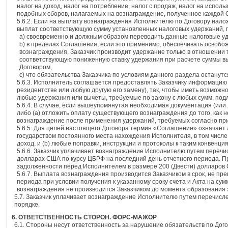
налог на доход, налог на потребление, налог с продаж, налог на испол
подобных сборов, налагаемых на вознаграждение, полученное каждой С
5.6.2. Если на выплату вознаграждения Исполнителю по Договору нало
выплат соответствующую сумму установленных налоговых удержаний, п
а) своевременно и должным образом переводить данные налоговые у
b) в пределах Соглашения, если это применимо, обеспечивать освоб
вознаграждения, Заказчик производит удержание только в отношении то
соответствующую пониженную ставку удержания при расчете суммы выч
Договором,
c) что обязательства Заказчика по условиям данного раздела останутс
5.6.3. Исполнитель соглашается предоставлять Заказчику информацию
резидентстве или любую другую его замену), так, чтобы иметь возможн
любые удержания или вычеты, требуемые по закону с любых сумм, по
5.6.4. В случае, если вышеупомянутая необходимая документация (или
либо (а) отложить оплату существующего вознаграждения до того, как
вознаграждение после применения удержаний, требуемых согласно пр
5.6.5. Для целей настоящего Договора термин «Соглашение» означает
государством постоянного места нахождения Исполнителя, в том числ
доход, и (b) любые поправки, инструкции и протоколы к таким конвенци
5.6.6. Заказчик уплачивает вознаграждение Исполнителю путем перечис
долларах США по курсу ЦБРФ на последний день отчетного периода. П
задолженности перед Исполнителем в размере 200 (Двести) долларов
5.6.7. Выплата вознаграждения производится Заказчиком в срок, не п
периода при условии получения к указанному сроку счета и Акта на с
вознаграждения не производится Заказчиком до момента образования 
5.7. Заказчик уплачивает вознаграждение Исполнителю путем перечисле
порядке.
6. ОТВЕТСТВЕННОСТЬ СТОРОН. ФОРС-МАЖОР
6.1. Стороны несут ответственность за нарушение обязательств по Дог