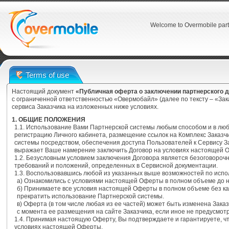
Welcome to Overmobile part
Terms of use
Настоящий документ
«Публичная оферта о заключении партнерского 
с ограниченной ответственностью «Овермобайл» (далее по тексту – «За
сервиса Заказчика на изложенных ниже условиях.
1. ОБЩИЕ ПОЛОЖЕНИЯ
1.1. Использование Вами Партнерской системы любым способом и в лю
регистрацию Личного кабинета, размещение ссылок на Комплекс Заказч
системы посредством, обеспечения доступа Пользователей к Сервису З
выражает Ваше намерение заключить Договор на условиях настоящей 
1.2. Безусловным условием заключения Договора является безоговоро
требований и положений, определенных в Сервисной документации.
1.3. Воспользовавшись любой из указанных выше возможностей по испо
а) Ознакомились с условиями настоящей Оферты в полном объеме до 
б) Принимаете все условия настоящей Оферты в полном объеме без ка
прекратить использование Партнерской системы.
в) Оферта (в том числе любая из ее частей) может быть изменена Зака
с момента ее размещения на сайте Заказчика, если иное не предусмо
1.4. Принимая настоящую Оферту, Вы подтверждаете и гарантируете, 
условиях настоящей Оферты.