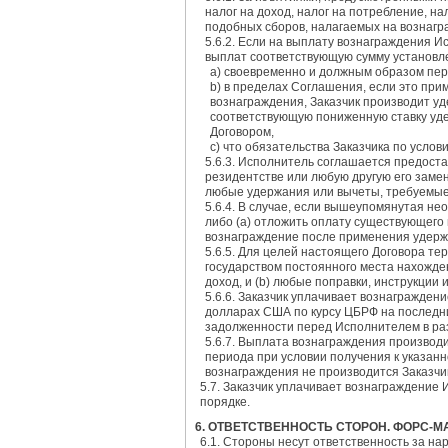
налог на доход, налог на потребление, на
подобных сборов, налагаемых на вознагр
5.6.2. Если на выплату вознаграждения 
выплат соответствующую сумму установле
а) своевременно и должным образом пе
b) в пределах Соглашения, если это пр
вознаграждения, Заказчик производит уд
соответствующую пониженную ставку уде
Договором,
c) что обязательства Заказчика по усло
5.6.3. Исполнитель соглашается предост
резидентстве или любую другую его замен
любые удержания или вычеты, требуемые
5.6.4. В случае, если вышеупомянутая не
либо (а) отложить оплату существующего 
вознаграждение после применения удерж
5.6.5. Для целей настоящего Договора т
государством постоянного места нахожде
доход, и (b) любые поправки, инструкции
5.6.6. Заказчик уплачивает вознагражден
долларах США по курсу ЦБРФ на последни
задолженности перед Исполнителем в ра
5.6.7. Выплата вознаграждения производ
периода при условии получения к указан
вознаграждения не производится Заказчи
5.7. Заказчик уплачивает вознаграждение
порядке.
6. ОТВЕТСТВЕННОСТЬ СТОРОН. ФОРС-
6.1. Стороны несут ответственность за на