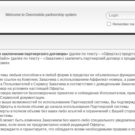
Welcome to Overmobile partnership system
Remember m
 заключении партнерского договора»
(далее по тексту – «Оферта») предс
айл» (далее по тексту – «Заказчик») заключить партнерский договор о прод
ловиях.
стемы любым способом и в любой форме в пределах ее объявленных функцио
ие ссылок на Комплекс Заказчика с использованием Аффилиат-номера, а рав
а Пользователей к Сервису Заказчика в соответствии с доведенными Заказч
вор на условиях настоящей Оферты.
оговора является безоговорочное принятие и соблюдение Исполнителем, при
 Сервисной документации.
х выше возможностей по использованию Партнерской системы, Вы подтвержд
 Оферты в полном объеме до начала использования Партнерской системы.
ерты в полном объеме без каких-либо изъятий и ограничений с Вашей сторо
системы.
ей) может быть изменена Заказчиком без какого-либо специального уведомле
чика, если иное не предусмотрено новой редакцией Оферты.
тверждаете и гарантируете, что обладаете всеми необходимыми правами и п