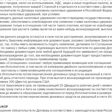
лог с продаж, налог на использование, НДС, акциз и иные подобные налоги),
аждение, полученное каждой Стороной в отдельности в соответствии с Догов
Исполнителю по Договору наложены налоговые удержания в Российской Федера
нных налоговых удержаний, при условии:
реводить данные налоговые удержания соответствующему государственному 
именимо, обеспечивать освобождение или снижение ставки налоговых удержа
ержание только в отношении той части такого платежа, которая не освобожден
ржания при расчете суммы вычетов из каких-нибудь вознаграждений, выплач
виям данного раздела останутся в силе после расторжения, аннулирования и и
авлять Заказчику информацию или документацию, разумно требуемые Заказчи
у), так, чтобы иметь возможность подать заявление, делаемое по Соглашению
 по закону с любых сумм, подлежащих выплате Исполнителю по данному Дог
обходимая документация (или любой другой будущий его эквивалент) не пред
вознаграждения до того, как необходимая документация будет предоставлена
аний, требуемых согласно применимому праву.
ермин «Соглашение» означает любую применимую конвенцию или соглашение 
ния Исполнителя, в том числе об избежании двойного налогообложения и пр
 и протоколы к таким конвенциям или соглашениям и их редакции.
ие Исполнителю путем перечисления денежных средств на указанный в счете 
й день отчетного периода. При этом выплата вознаграждения не производи
змере 200 (Двести) долларов США.
ится Заказчиком в срок, не превышающий 20 (Двадцать) рабочих дней с моме
ному сроку счета и Акта на сумму начисленного вознаграждению за соответс
ком до момента образования задолженности перед Исполнителем в размере 5
 Исполнителю путем перечисления денежных средств на указанный в счете Ис
МАЖОР
рушение обязательств по Договору в соответствии с законодательством Росс