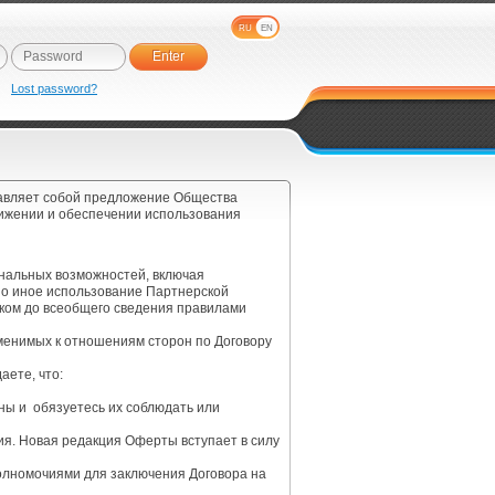
RU
EN
e
Lost password?
тавляет собой предложение Общества
вижении и обеспечении использования
нальных возможностей, включая
но иное использование Партнерской
иком до всеобщего сведения правилами
менимых к отношениям сторон по Договору
аете, что:
ны и обязуетесь их соблюдать или
ния. Новая редакция Оферты вступает в силу
олномочиями для заключения Договора на