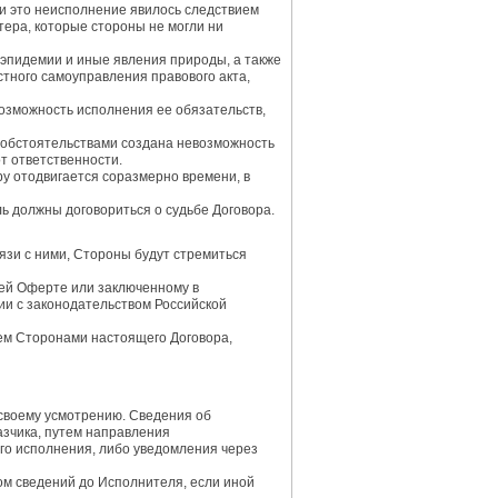
ли это неисполнение явилось следствием
тера, которые стороны не могли ни
, эпидемии и иные явления природы, а также
стного самоуправления правового акта,
евозможность исполнения ее обязательств,
ми обстоятельствами создана невозможность
т ответственности.
у отодвигается соразмерно времени, в
ь должны договориться о судьбе Договора.
язи с ними, Стороны будут стремиться
щей Оферте или заключенному в
ии с законодательством Российской
ием Сторонами настоящего Договора,
 своему усмотрению. Сведения об
зчика, путем направления
го исполнения, либо уведомления через
ом сведений до Исполнителя, если иной