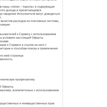
;
ем пары «логин – пароль» и содержащая
стого дохода и причитающемся
до сведения Исполнителя могут доводиться
п.
а вычетом расходов на платежные системы,
нзакции.
льзователей к Сервису с использованием
 на условиях настоящей Оферты.
ронами.
ии о Сервисе и ссылок на него с
итории и способам поиска и привлечения
го web-странице.
венность.
ехническую профилактику.
ей Оферты.
аказчика, исключительно с использованием
 имущественных и неимущественных прав