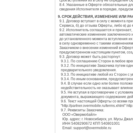
срок вступления их в силу не определен 
8.4. Указанные в Оферте обязательные дл
сведения Исполнителя в порядке, предус
9. СРОК ДЕЙСТВИЯ, ИЗМЕНЕНИЕ ИЛИ 
9.1. Договор вступает в силу с момента пр
Сервиса, б) до отзыва Оферты, либо в) до
9.2. Исполнитель соглашается и признает,
автоматические изменение заключенного и
до установленного момента вступления их
в силу одновременно с такими изменениям
Заказчиком о внесении изменений в Оферту
предусмотренном настоящим пунктом, созд
9.3. Договор может быть расторгнут:
9.3.1. По соглашению Сторон в любое вре
9.3.2. По инициативе Заказчика путем од
предварительного уведомления.
9.3.3. По инициативе любой из Сторон с 
9.3.4. По иным основаниям, предусмотр
9.4. В случае если одно или более поло
недействительность не оказывает влияни
9.5. Не вступая в противоречие с услов
документа, выражающего содержание де
9.6. Текст настоящей Оферты со всеми п
"http://partner.overmobile.ru/terms.xhtml" http
9.7. Реквизиты Заказчика:
ООО «Овермобайл»
Юр. адрес: г. Новосибирск, ул. Мусы Джал
ИНН 5408290672 КПП 540801001
Email: support@overmobile.ru