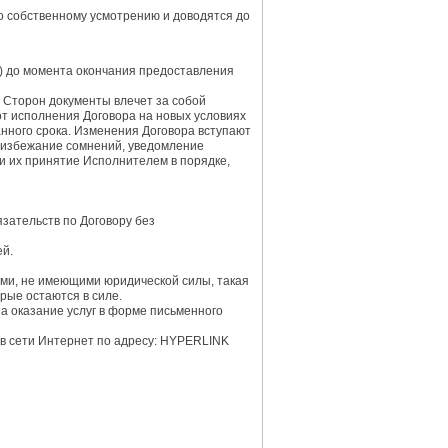
о собственному усмотрению и доводятся до
 а) до момента окончания предоставления
я Сторон документы влечет за собой
т исполнения Договора на новых условиях
анного срока. Изменения Договора вступают
о избежание сомнений, уведомление
) и их принятие Исполнителем в порядке,
язательств по Договору без
ей.
ыми, не имеющими юридической силы, такая
рые остаются в силе.
а оказание услуг в форме письменного
 в сети Интернет по адресу: HYPERLINK