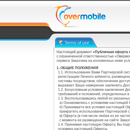
Terms of use
Настоящий документ
«Публичная оферта о
с ограниченной ответственностью «Овермоб
сервиса Заказчика на изложенных ниже ус
1. ОБЩИЕ ПОЛОЖЕНИЯ
1.1. Использование Вами Партнерской си
регистрацию Личного кабинета, размещен
системы посредством, обеспечения доступ
выражает Ваше намерение заключить Дого
1.2. Безусловным условием заключения Д
требований и положений, определенных в
1.3. Воспользовавшись любой из указанны
а) Ознакомились с условиями настоящей
б) Принимаете все условия настоящей Оф
прекратить использование Партнерской 
в) Оферта (в том числе любая из ее част
с момента ее размещения на сайте Заказ
1.4. Принимая настоящую Оферту, Вы под
условиях настоящей Оферты.