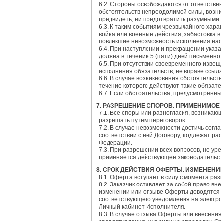
6.2. Стороны освобождаются от ответстве
обстоятельств непреодолимой силы, возни
предвидеть, ни предотвратить разумными
6.3. К таким событиям чрезвычайного хара
война или военные действия, забастовка в
повлекшие невозможность исполнения нас
6.4. При наступлении и прекращении указа
должна в течение 5 (пяти) дней письменно
6.5. При отсутствии своевременного извещ
исполнения обязательств, не вправе ссыла
6.6. В случае возникновения обстоятельс
течение которого действуют такие обязате
6.7. Если обстоятельства, предусмотренн
7. РАЗРЕШЕНИЕ СПОРОВ. ПРИМЕНИМОЕ
7.1. Все споры или разногласия, возника
разрешать путем переговоров.
7.2. В случае невозможности достичь сог
соответствии с ней Договору, подлежат р
Федерации.
7.3. При разрешении всех вопросов, не у
применяется действующее законодательст
8. СРОК ДЕЙСТВИЯ ОФЕРТЫ. ИЗМЕНЕНИ
8.1. Оферта вступает в силу с момента ра
8.2. Заказчик оставляет за собой право в
изменении или отзыве Оферты доводятся 
соответствующего уведомления на электро
Личный кабинет Исполнителя.
8.3. В случае отзыва Оферты или внесени