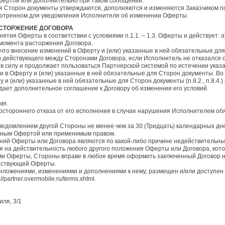
Офертой или дополнительно при таком сообщении.
я Сторон документы утверждаются, дополняются и изменяются Заказчиком п
мотренном для уведомления Исполнителя об изменении Оферты.
РАСТОРЖЕНИЕ ДОГОВОРА
инятия Оферты в соответствии с условиями п.1.1. – 1.3. Оферты и действует:
 момента расторжения Договора.
 что внесение изменений в Оферту и (или) указанные в ней обязательные дл
 действующего между Сторонами Договора, если Исполнитель не отказался о
 в силу и продолжает пользоваться Партнерской системой по истечении указ
и в Оферту и (или) указанные в ней обязательные для Сторон документы. В
 и (или) указанные в ней обязательные для Сторон документы (п.8.2., п.8.4.
ает дополнительное соглашение к Договору об изменении его условий.
мя.
ностороннего отказа от его исполнения в случае нарушения Исполнителем об
уведомлением другой Стороны не менее чем за 30 (Тридцать) календарных дн
енным Офертой или применимым правом.
жений Оферты или Договора являются по какой-либо причине недействительн
я на действительность любого другого положения Оферты или Договора, кото
иями Оферты, Стороны вправе в любое время оформить заключенный Договор н
йствующей Оферты.
риложениями, изменениями и дополнениями к нему, размещен и/или доступен
://partner.overmobile.ru/terms.xhtml.
иля, 3/1