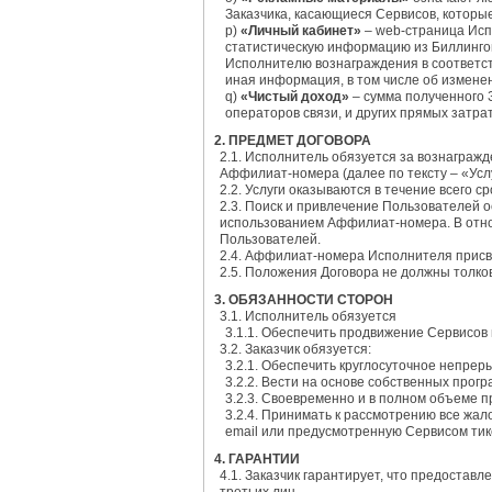
Заказчика, касающиеся Сервисов, которы
p)
«Личный кабинет»
– web-страница Исп
статистическую информацию из Биллинго
Исполнителю вознаграждения в соответст
иная информация, в том числе об измене
q)
«Чистый доход»
– сумма полученного 
операторов связи, и других прямых затра
2. ПРЕДМЕТ ДОГОВОРА
2.1. Исполнитель обязуется за вознаграж
Аффилиат-номера (далее по тексту – «Услу
2.2. Услуги оказываются в течение всего 
2.3. Поиск и привлечение Пользователей
использованием Аффилиат-номера. В отно
Пользователей.
2.4. Аффилиат-номера Исполнителя присва
2.5. Положения Договора не должны толк
3. ОБЯЗАННОСТИ СТОРОН
3.1. Исполнитель обязуется
3.1.1. Обеспечить продвижение Сервисов
3.2. Заказчик обязуется:
3.2.1. Обеспечить круглосуточное непре
3.2.2. Вести на основе собственных прог
3.2.3. Своевременно и в полном объеме 
3.2.4. Принимать к рассмотрению все жа
email или предусмотренную Сервисом тик
4. ГАРАНТИИ
4.1. Заказчик гарантирует, что предоста