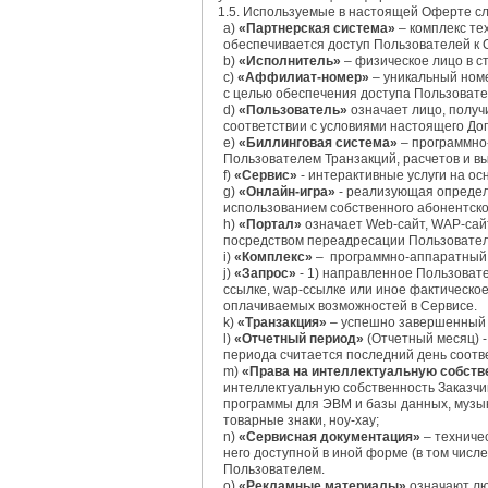
1.5. Используемые в настоящей Оферте сл
а)
«Партнерская система»
– комплекс те
обеспечивается доступ Пользователей к 
b)
«Исполнитель»
– физическое лицо в с
c)
«Аффилиат-номер»
– уникальный номе
с целью обеспечения доступа Пользовате
d)
«Пользователь»
означает лицо, получ
соответствии с условиями настоящего Д
e)
«Биллинговая система»
– программно-
Пользователем Транзакций, расчетов и в
f)
«Сервис»
- интерактивные услуги на о
g)
«Онлайн-игра»
- реализующая определе
использованием собственного абонентско
h)
«Портал»
означает Web-сайт, WAP-сайт
посредством переадресации Пользовател
i)
«Комплекс»
– программно-аппаратный к
j)
«Запрос»
- 1) направленное Пользоват
ссылке, wap-ссылке или иное фактическо
оплачиваемых возможностей в Сервисе.
k)
«Транзакция»
– успешно завершенный 
l)
«Отчетный период»
(Отчетный месяц) -
периода считается последний день соотв
m)
«Права на интеллектуальную собств
интеллектуальную собственность Заказчик
программы для ЭВМ и базы данных, музы
товарные знаки, ноу-хау;
n)
«Сервисная документация»
– техниче
него доступной в иной форме (в том числ
Пользователем.
o)
«Рекламные материалы»
означают лю