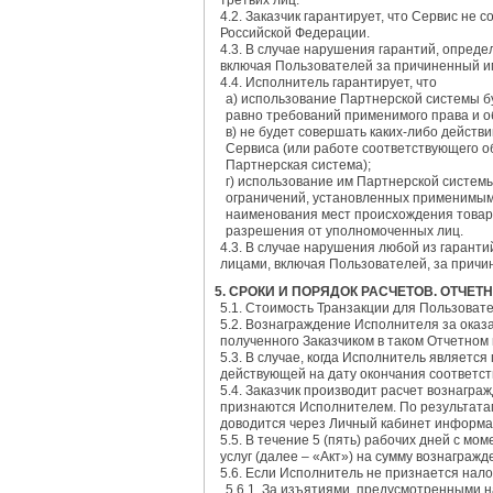
третьих лиц.
4.2. Заказчик гарантирует, что Сервис н
Российской Федерации.
4.3. В случае нарушения гарантий, опреде
включая Пользователей за причиненный им
4.4. Исполнитель гарантирует, что
a) использование Партнерской системы б
равно требований применимого права и о
в) не будет совершать каких-либо дейст
Сервиса (или работе соответствующего о
Партнерская система);
г) использование им Партнерской систем
ограничений, установленных применимым 
наименования мест происхождения товар
разрешения от уполномоченных лиц.
4.3. В случае нарушения любой из гарант
лицами, включая Пользователей, за причи
5. СРОКИ И ПОРЯДОК РАСЧЕТОВ. ОТЧЕТ
5.1. Стоимость Транзакции для Пользоват
5.2. Вознаграждение Исполнителя за оказа
полученного Заказчиком в таком Отчетном
5.3. В случае, когда Исполнитель являет
действующей на дату окончания соответст
5.4. Заказчик производит расчет вознагр
признаются Исполнителем. По результатам
доводится через Личный кабинет информа
5.5. В течение 5 (пять) рабочих дней с м
услуг (далее – «Акт») на сумму вознаграж
5.6. Если Исполнитель не признается на
5.6.1. За изъятиями, предусмотренными н