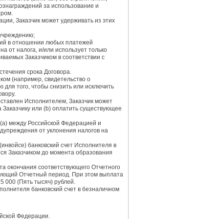
 вознаграждений за использование и
ором.
ции, Заказчик может удерживать из этих
учреждению;
ний в отношении любых платежей
а от налога, и/или использует только
иваемых Заказчиком в соответствии с
стечения срока Договора.
ком (например, свидетельство о
 для того, чтобы снизить или исключить
овору.
оставлен Исполнителем, Заказчик может
 Заказчику или (b) оплатить существующее
(a) между Российской Федерацией и
едупреждения от уклонения налогов на
(инвойсе) банковский счет Исполнителя в
тся Заказчиком до момента образования
нта окончания соответствующего Отчетного
твующий Отчетный период. При этом выплата
 000 (Пять тысяч) рублей.
полнителя банковский счет в безналичном
ийской Федерации.