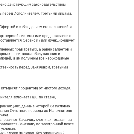
ещено действующим законодательством
ть перед Исполнителем, третьими лицами,
Офертой с соблюдением его положений, а
Партнерской системы или предоставлению
оставляется Сервис и / или функционирует
венных прав третьих, а равно запретов и
арные знаки, знаки обслуживания и
людей, и им получены все необходимые
ственность перед Заказчиком, третьими
Пятьдесят процентов) от Чистого дохода,
лнителя включает НДС по ставке,
Транзакциях, данные которой безусловно
нчания Отчетного периода до Исполнителя
риод.
аправляет Заказчику счет и акт оказанных
равляется Заказчику по электронной почте.
 условия:
х налогов (включая, без ограничений,