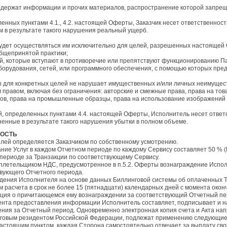
е содержат информации и прочих материалов, распространение которой запр
ленных пунктами 4.1., 4.2. настоящей Оферты, Заказчик несет ответственнос
 в результате такого нарушения реальный ущерб.
удет осуществляться им исключительно для целей, разрешенных настоящей 
бщепринятой практики;
вий, которые вступают в противоречие или препятствуют функционированию 
борудования, сетей, или программного обеспечения, с помощью которых пред
ы для конкретных целей не нарушает имущественных и/или личных неимущест
правом, включая без ограничения: авторские и смежные права, права на тов
ов, права на промышленные образцы, права на использование изображений 
ий, определенных пунктами 4.4. настоящей Оферты, Исполнитель несет ответ
ненные в результате такого нарушения убытки в полном объеме.
НОСТЬ
елей определяется Заказчиком по собственному усмотрению.
ние Услуг в каждом Отчетном периоде по каждому Сервису составляет 50 % (
 периоде за Транзакции по соответствующему Сервису.
ся плетельщиком НДС, предусмотренное в п.5.2. Оферты вознаграждение Испо
вующего Отчетного периода.
аждения Исполнителя на основе данных Биллинговой системы об оплаченных 
 расчета в срок не более 15 (пятнадцати) календарных дней с момента око
ция о причитающемся ему вознаграждении за соответствующий Отчетный пе
омента предоставления информации Исполнитель составляет, подписывает и н
дения за Отчетный период. Одновременно электронная копия счета и Акта нап
логовым резидентом Российской Федерации, подлежат применению следующие
астоящим пунктом, каждая Сторона самостоятельно отвечает за выплату свои