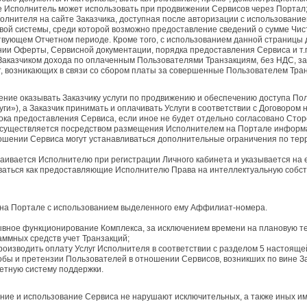
е Исполнитель может использовать при продвижении Сервисов через Портал
олнителя на сайте Заказчика, доступная после авторизации с использовани
вой системы, среди которой возможно предоставление сведений о сумме Чи
вующем Отчетном периоде. Кроме того, с использованием данной страницы 
нии Оферты, Сервисной документации, порядка предоставления Сервиса и т.
Заказчиком дохода по оплаченным Пользователями Транзакциям, без НДС, з
т, возникающих в связи со сбором платы за совершенные Пользователем Тра
дение оказывать Заказчику услуги по продвижению и обеспечению доступа По
ги»), а Заказчик принимать и оплачивать Услуги в соответствии с Договором
срока предоставления Сервиса, если иное не будет отдельно согласовано Сто
 осуществляется посредством размещения Исполнителем на Портале информац
шении Сервиса могут устанавливаться дополнительные ограничения по терр
ивается Исполнителю при регистрации Личного кабинета и указывается на е
оваться как предоставляющие Исполнителю Права на интеллектуальную собст
 на Портале с использованием выделенного ему Аффилиат-номера.
рывное функционирование Комплекса, за исключением времени на плановую т
раммных средств учет Транзакций;
производить оплату Услуг Исполнителя в соответствии с разделом 5 настоящ
лобы и претензии Пользователей в отношении Сервисов, возникших по вине З
етную систему поддержки.
вление и использование Сервиса не нарушают исключительных, а также иных