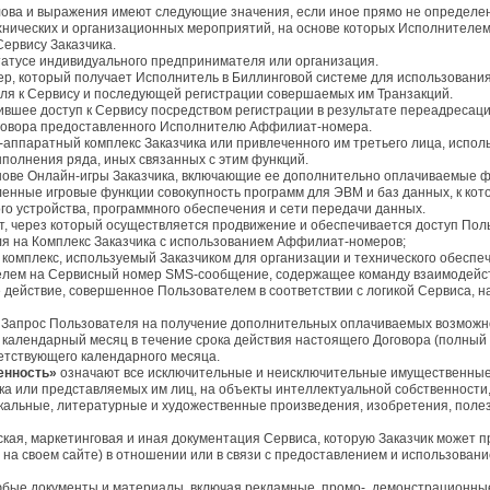
ова и выражения имеют следующие значения, если иное прямо не определено
хнических и организационных мероприятий, на основе которых Исполнителе
Сервису Заказчика.
татусе индивидуального предпринимателя или организация.
р, который получает Исполнитель в Биллинговой системе для использовани
ля к Сервису и последующей регистрации совершаемых им Транзакций.
ившее доступ к Сервису посредством регистрации в результате переадресаци
оговора предоставленного Исполнителю Аффилиат-номера.
аппаратный комплекс Заказчика или привлеченного им третьего лица, испо
ыполнения ряда, иных связанных с этим функций.
снове Онлайн-игры Заказчика, включающие ее дополнительно оплачиваемые 
нные игровые функции совокупность программ для ЭВМ и баз данных, к кото
го устройства, программного обеспечения и сети передачи данных.
, через который осуществляется продвижение и обеспечивается доступ Поль
я на Комплекс Заказчика с использованием Аффилиат-номеров;
омплекс, используемый Заказчиком для организации и технического обеспече
елем на Сервисный номер SMS-сообщение, содержащее команду взаимодействи
е действие, совершенное Пользователем в соответствии с логикой Сервиса,
Запрос Пользователя на получение дополнительных оплачиваемых возможно
 календарный месяц в течение срока действия настоящего Договора (полный
етствующего календарного месяца.
енность»
означают все исключительные и неисключительные имущественные 
а или представляемых им лиц, на объекты интеллектуальной собственности, в
кальные, литературные и художественные произведения, изобретения, пол
ская, маркетинговая и иная документация Сервиса, которую Заказчик может 
е на своем сайте) в отношении или в связи с предоставлением и использован
бые документы и материалы, включая рекламные, промо-, демонстрационные