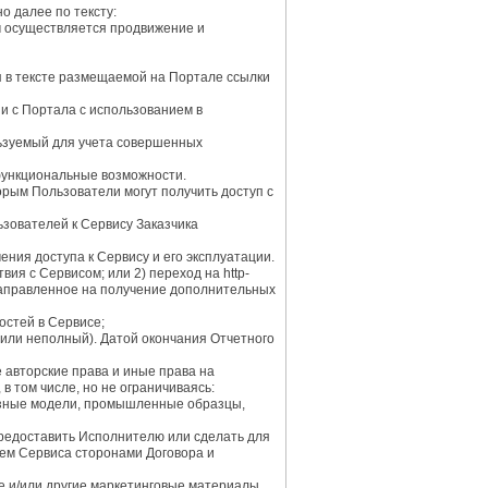
 далее по тексту:
м осуществляется продвижение и
я в тексте размещаемой на Портале ссылки
и с Портала с использованием в
льзуемый для учета совершенных
функциональные возможности.
рым Пользователи могут получить доступ с
зователей к Сервису Заказчика
ния доступа к Сервису и его эксплуатации.
я с Сервисом; или 2) переход на http-
 направленное на получение дополнительных
стей в Сервисе;
 или неполный). Датой окончания Отчетного
авторские права и иные права на
 том числе, но не ограничиваясь:
езные модели, промышленные образцы,
предоставить Исполнителю или сделать для
ием Сервиса сторонами Договора и
 и/или другие маркетинговые материалы