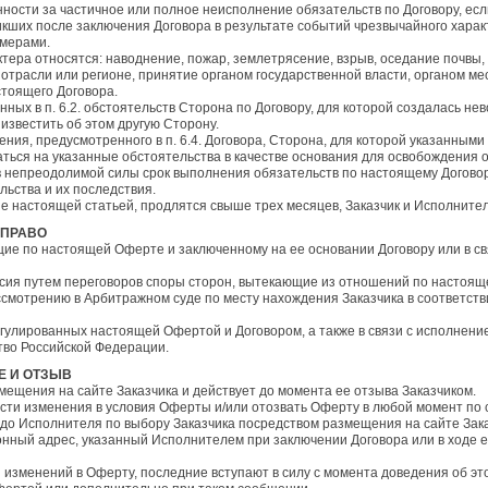
нности за частичное или полное неисполнение обязательств по Договору, ес
кших после заключения Договора в результате событий чрезвычайного харак
 мерами.
ктера относятся: наводнение, пожар, землетрясение, взрыв, оседание почвы
 отрасли или регионе, принятие органом государственной власти, органом ме
тоящего Договора.
нных в п. 6.2. обстоятельств Сторона по Договору, для которой создалась н
 известить об этом другую Сторону.
ения, предусмотренного в п. 6.4. Договора, Сторона, для которой указанны
ться на указанные обстоятельства в качестве основания для освобождения о
тв непреодолимой силы срок выполнения обязательств по настоящему Договор
льства и их последствия.
ые настоящей статьей, продлятся свыше трех месяцев, Заказчик и Исполнител
 ПРАВО
ющие по настоящей Оферте и заключенному на ее основании Договору или в св
ласия путем переговоров споры сторон, вытекающие из отношений по настоя
ассмотрению в Арбитражном суде по месту нахождения Заказчика в соответств
регулированных настоящей Офертой и Договором, а также в связи с исполнен
во Российской Федерации.
Е И ОТЗЫВ
змещения на сайте Заказчика и действует до момента ее отзыва Заказчиком.
нести изменения в условия Оферты и/или отозвать Оферту в любой момент по
до Исполнителя по выбору Заказчика посредством размещения на сайте Зака
нный адрес, указанный Исполнителем при заключении Договора или в ходе е
я изменений в Оферту, последние вступают в силу с момента доведения об эт